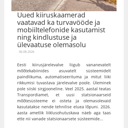
Uued kiiruskaamerad
vaatavad ka turvavööde ja
mobiiltelefonide kasutamist
ning kindlustuse ja
ülevaatuse olemasolu
06.08.2026
Eesti kiirusjärelevalve liigub vananevatelt
mõõtekabiinides asuvatelt süsteemidelt
paindlikuma, automatiseerituma ja mitut liiki
rikkumisi tuvastava järelevalve poole. Üleminek
pole siiski sirgjooneline. Veel 2025. aastal teatas
Transpordiamet, et uusi statsionaarseid
mõõtesüsteeme ei osteta ja olemasolevaid
kasutatakse nende tehnilise eluea lõpuni. 2026.
aasta ametlik liiklusohutuskava näeb aga taas
ette nii vanade statsionaarsete süsteemide...