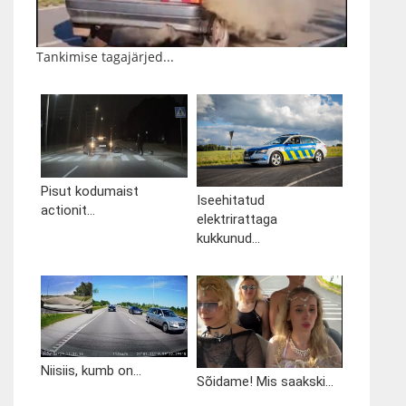
Tankimise tagajärjed...
Pisut kodumaist
Iseehitatud
actionit...
elektrirattaga
kukkunud...
Niisiis, kumb on...
Sõidame! Mis saakski...