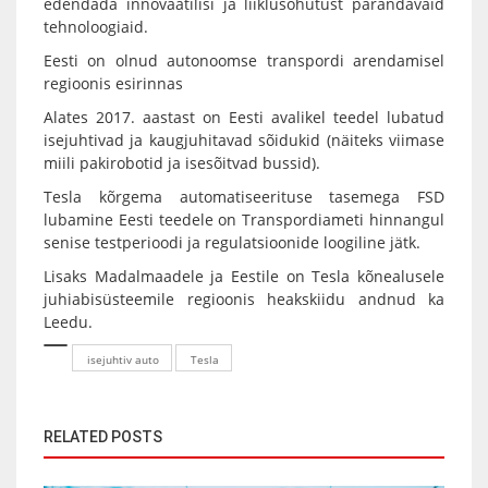
edendada innovaatilisi ja liiklusohutust parandavaid
tehnoloogiaid.
Eesti on olnud autonoomse transpordi arendamisel
regioonis esirinnas
Alates 2017. aastast on Eesti avalikel teedel lubatud
isejuhtivad ja kaugjuhitavad sõidukid (näiteks viimase
miili pakirobotid ja isesõitvad bussid).
Tesla kõrgema automatiseerituse tasemega FSD
lubamine Eesti teedele on Transpordiameti hinnangul
senise testperioodi ja regulatsioonide loogiline jätk.
Lisaks Madalmaadele ja Eestile on Tesla kõnealusele
juhiabisüsteemile regioonis heakskiidu andnud ka
Leedu.
isejuhtiv auto
Tesla
RELATED POSTS