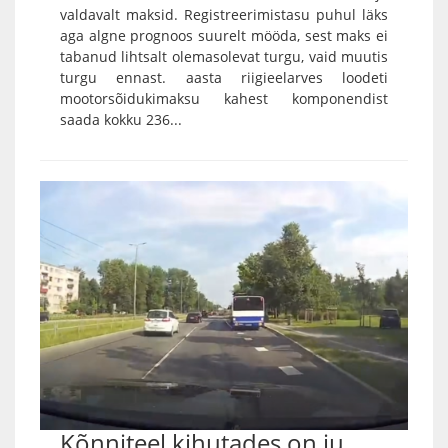
valdavalt maksid. Registreerimistasu puhul läks
aga algne prognoos suurelt mööda, sest maks ei
tabanud lihtsalt olemasolevat turgu, vaid muutis
turgu ennast. aasta riigieelarves loodeti
mootorsõidukimaksu kahest komponendist
saada kokku 236...
Kõnniteel kihutades on ju