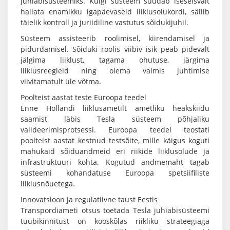
juhiabisüsteemiks. Kuigi süsteem suudab iseseisvalt
hallata enamikku igapäevaseid liiklusolukordi, säilib
täielik kontroll ja juriidiline vastutus sõidukijuhil.
Süsteem assisteerib roolimisel, kiirendamisel ja
pidurdamisel. Sõiduki roolis viibiv isik peab pidevalt
jälgima liiklust, tagama ohutuse, järgima
liiklusreegleid ning olema valmis juhtimise
viivitamatult üle võtma.
Poolteist aastat teste Euroopa teedel
Enne Hollandi liiklusametilt ametliku heakskiidu
saamist läbis Tesla süsteem põhjaliku
valideerimisprotsessi. Euroopa teedel teostati
poolteist aastat kestnud testsõite, mille käigus koguti
mahukaid sõiduandmeid eri riikide liiklusolude ja
infrastruktuuri kohta. Kogutud andmemaht tagab
süsteemi kohandatuse Euroopa spetsiifiliste
liiklusnõuetega.
Innovatsioon ja regulatiivne taust Eestis
Transpordiameti otsus toetada Tesla juhiabisüsteemi
tüübikinnitust on kooskõlas riikliku strateegiaga