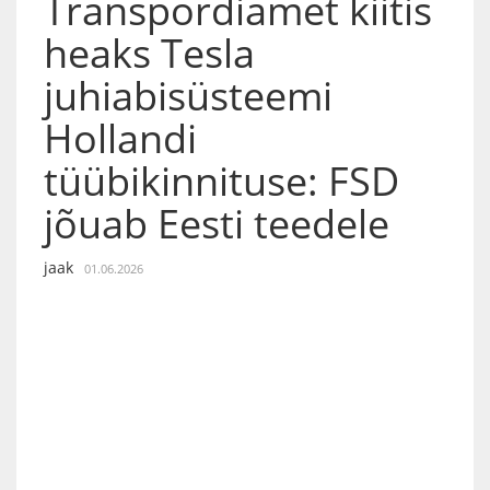
Transpordiamet kiitis
heaks Tesla
juhiabisüsteemi
Hollandi
tüübikinnituse: FSD
jõuab Eesti teedele
jaak
01.06.2026