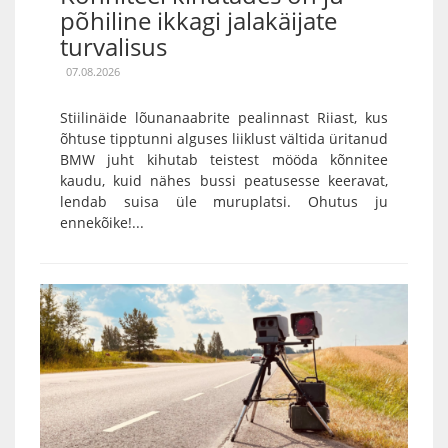
põhiline ikkagi jalakäijate
turvalisus
07.08.2026
Stiilinäide lõunanaabrite pealinnast Riiast, kus
õhtuse tipptunni alguses liiklust vältida üritanud
BMW juht kihutab teistest mööda kõnnitee
kaudu, kuid nähes bussi peatusesse keeravat,
lendab suisa üle muruplatsi. Ohutus ju
ennekõike!...