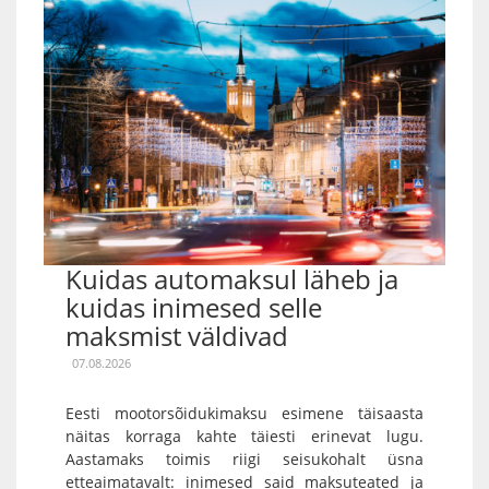
Kuidas automaksul läheb ja
kuidas inimesed selle
maksmist väldivad
07.08.2026
Eesti mootorsõidukimaksu esimene täisaasta
näitas korraga kahte täiesti erinevat lugu.
Aastamaks toimis riigi seisukohalt üsna
etteaimatavalt: inimesed said maksuteated ja