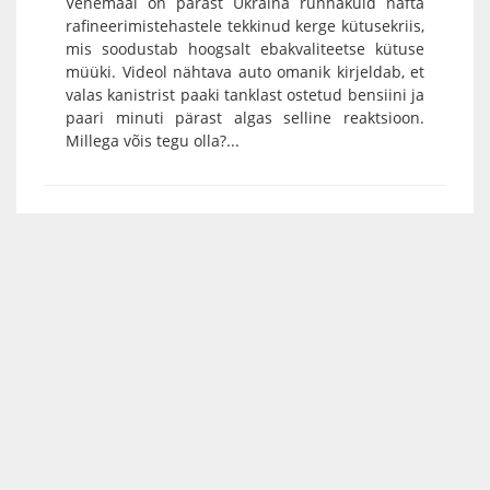
Venemaal on pärast Ukraina rünnakuid nafta
rafineerimistehastele tekkinud kerge kütusekriis,
mis soodustab hoogsalt ebakvaliteetse kütuse
müüki. Videol nähtava auto omanik kirjeldab, et
valas kanistrist paaki tanklast ostetud bensiini ja
paari minuti pärast algas selline reaktsioon.
Millega võis tegu olla?...