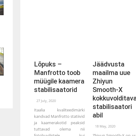
Lõpuks –
Jäädvusta
Manfrotto toob
maailma uue
müügile kaamera
Zhiyun
stabilisaatorid
Smooth-X
kokkuvolditav
27 July, 2020
stabilisaatori
Itaalia kvaliteedimärki
abil
kandvad Manfrotto statiivid
ja kaamerakotid peaksid
18 May, 2020
tuttavad olema nii
fotohuvilistele kui
Zhiyun Smooth-X on u