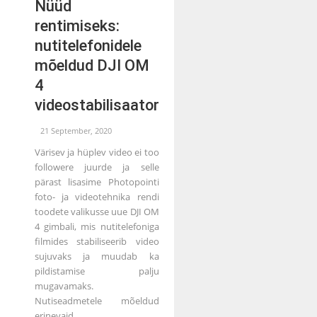
Nüüd
rentimiseks:
nutitelefonidele
mõeldud DJI OM
4
videostabilisaator
21 September, 2020
Värisev ja hüplev video ei too
followere juurde ja selle
pärast lisasime Photopointi
foto- ja videotehnika rendi
toodete valikusse uue DJI OM
4 gimbali, mis nutitelefoniga
filmides stabiliseerib video
sujuvaks ja muudab ka
pildistamise palju
mugavamaks.
Nutiseadmetele mõeldud
erinevaid