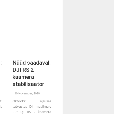
:
Nüüd saadaval:
DJI RS 2
kaamera
stabilisaator
10 November, 2020
ti
Oktoobri alguses
a
tutvustas DJI maailmale
uut DJI RS 2 kaamera