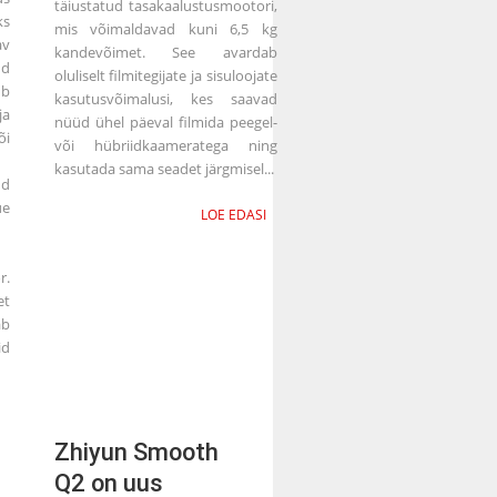
täiustatud tasakaalustusmootori,
ks
mis võimaldavad kuni 6,5 kg
v
kandevõimet. See avardab
ud
oluliselt filmitegijate ja sisuloojate
ub
kasutusvõimalusi, kes saavad
ja
nüüd ühel päeval filmida peegel-
õi
või hübriidkaameratega ning
.
kasutada sama seadet järgmisel...
ud
ue
LOE EDASI
r.
et
b
id
Zhiyun Smooth
Q2 on uus