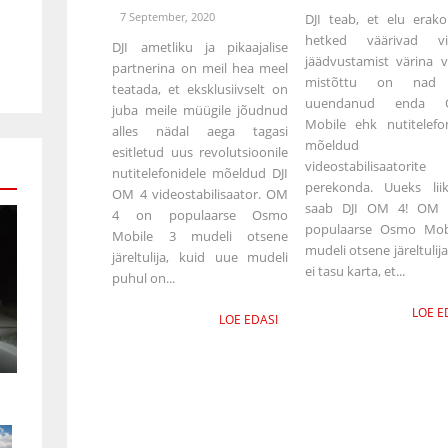
7 September, 2020
DJI teab, et elu erako
hetked väärivad vi
DJI ametliku ja pikaajalise
jäädvustamist värina v
partnerina on meil hea meel
mistõttu on nad 
teatada, et eksklusiivselt on
uuendanud enda 
juba meile müügile jõudnud
Mobile ehk nutitelefon
alles nädal aega tagasi
mõeldud
esitletud uus revolutsioonile
videostabilisaatorite
nutitelefonidele mõeldud DJI
perekonda. Uueks lii
OM 4 videostabilisaator. OM
saab DJI OM 4! OM
4 on populaarse Osmo
populaarse Osmo Mob
Mobile 3 mudeli otsene
mudeli otsene järeltulija
järeltulija, kuid uue mudeli
ei tasu karta, et...
puhul on...
LOE E
LOE EDASI