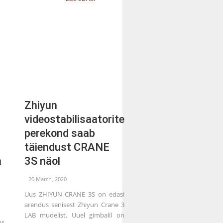
Zhiyun
videostabilisaatorite
perekond saab
täiendust CRANE
a
3S näol
20 March, 2020
Uus ZHIYUN CRANE 3S on edasi
arendus senisest Zhiyun Crane 3
LAB mudelist. Uuel gimbalil on
us