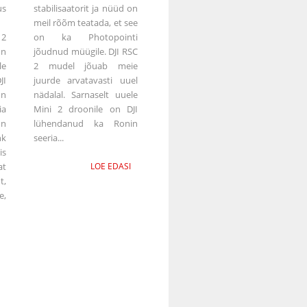
s
stabilisaatorit ja nüüd on
meil rõõm teatada, et see
 2
on ka Photopointi
on
jõudnud müügile. DJI RSC
e
2 mudel jõuab meie
JI
juurde arvatavasti uuel
on
nädalal. Sarnaselt uuele
ia
Mini 2 droonile on DJI
on
lühendanud ka Ronin
k
seeria...
is
at
LOE EDASI
t,
e,