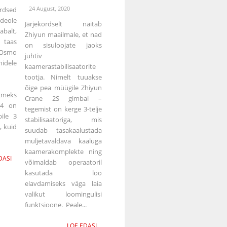
24 August, 2020
rdsed
deole
Järjekordselt näitab
abalt,
Zhiyun maailmale, et nad
taas
on sisuloojate jaoks
Osmo
juhtiv
idele
kaamerastabilisaatorite
tootja. Nimelt tuuakse
õige pea müügile Zhiyun
kmeks
Crane 2S gimbal –
 4 on
tegemist on kerge 3-telje
ile 3
stabilisaatoriga, mis
, kuid
suudab tasakaalustada
muljetavaldava kaaluga
kaamerakomplekte ning
DASI
võimaldab operaatoril
kasutada loo
elavdamiseks väga laia
valikut loomingulisi
funktsioone. Peale...
LOE EDASI