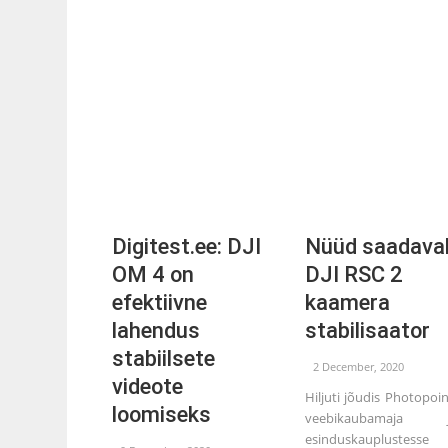
Digitest.ee: DJI
Nüüd saadaval
OM 4 on
DJI RSC 2
efektiivne
kaamera
lahendus
stabilisaator
stabiilsete
2 December, 2020
videote
Hiljuti jõudis Photopoin
loomiseks
veebikaubamaja j
esinduskauplustesse