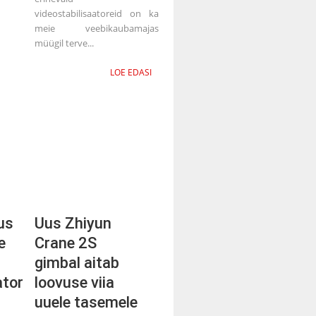
videostabilisaatoreid on ka
meie veebikaubamajas
müügil terve...
LOE EDASI
us
Uus Zhiyun
e
Crane 2S
gimbal aitab
ator
loovuse viia
uuele tasemele