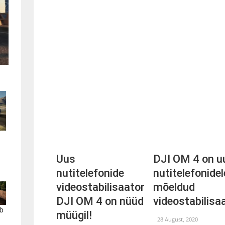
Uus
DJI OM 4 on u
nutitelefonide
nutitelefonidel
videostabilisaator
mõeldud
DJI OM 4 on nüüd
videostabilisa
b
müügil!
28 August, 2020