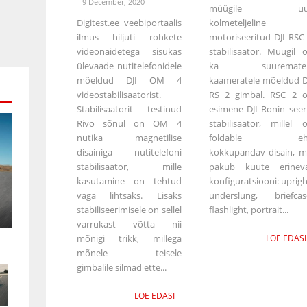
9 December, 2020
müügile uu
Digitest.ee veebiportaalis
kolmeteljeline
ilmus hiljuti rohkete
motoriseeritud DJI RSC
videonäidetega sisukas
stabilisaator. Müügil 
ülevaade nutitelefonidele
ka suurematel
mõeldud DJI OM 4
kaameratele mõeldud D
videostabilisaatorist.
RS 2 gimbal. RSC 2 
Stabilisaatorit testinud
esimene DJI Ronin seer
Rivo sõnul on OM 4
stabilisaator, millel 
nutika magnetilise
foldable eh
disainiga nutitelefoni
kokkupandav disain, m
stabilisaator, mille
pakub kuute erinev
kasutamine on tehtud
konfiguratsiooni: uprigh
väga lihtsaks. Lisaks
underslung, briefcas
stabiliseerimisele on sellel
flashlight, portrait...
varrukast võtta nii
mõnigi trikk, millega
LOE EDASI
mõnele teisele
gimbalile silmad ette...
LOE EDASI