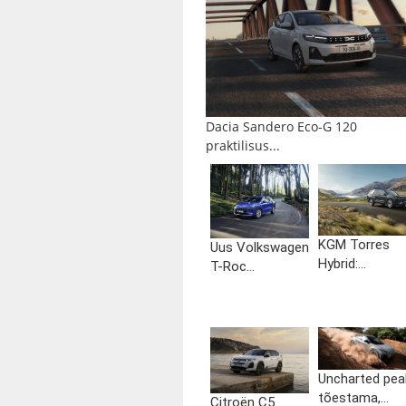
Dacia Sandero Eco-G 120
praktilisus...
KGM Torres
Uus Volkswagen
Hybrid:...
T-Roc...
Uncharted pea
tõestama,...
Citroën C5