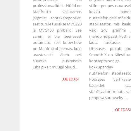
professionaalidele. Nüüd on
stiilne peopesasuuruse
Manfrotto vallutamas
kokku panda
järgmist tootekategooriat,
nutitelefonidele mõeld
sest turule tuuakse MVG220
stabilisaator, mis kaal
ja MVG460 gimbalid. See
vaid 246 grammi 
samm ei ole iseenesest
mahub hõlpsasti kotti v
ootamatu, sest know-how
lausa taskusse
on Manfrottol olemas, kuid
Lihtsuses peitub jõ
usustavasti läheb neil
Smooth-X on täiesti u
suureks pusimiseks
kontseptsiooniga
juba pikalt müügil olnud...
kokkupandav
nutitelefoni stabilisaato
LOE EDASI
Pöörates vertikaals
käepidet, saa
stabilisaatori muuta va
peopesa suuruseks –...
LOE EDASI