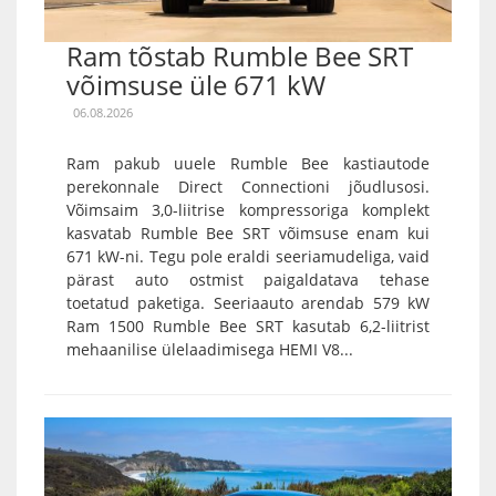
Ram tõstab Rumble Bee SRT
võimsuse üle 671 kW
06.08.2026
Ram pakub uuele Rumble Bee kastiautode
perekonnale Direct Connectioni jõudlusosi.
Võimsaim 3,0-liitrise kompressoriga komplekt
kasvatab Rumble Bee SRT võimsuse enam kui
671 kW-ni. Tegu pole eraldi seeriamudeliga, vaid
pärast auto ostmist paigaldatava tehase
toetatud paketiga. Seeriaauto arendab 579 kW
Ram 1500 Rumble Bee SRT kasutab 6,2-liitrist
mehaanilise ülelaadimisega HEMI V8...