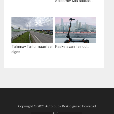
Sõidame! Mis saakski...
Tallinna–Tartu maanteel
Raske avarii teinud...
algas...
Copyright © 2024 Auto.pub - Kõik õigused hõivatud