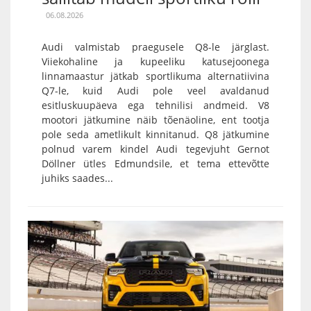
06.08.2026
Audi valmistab praegusele Q8-le järglast.
Viiekohaline ja kupeeliku katusejoonega
linnamaastur jätkab sportlikuma alternatiivina
Q7-le, kuid Audi pole veel avaldanud
esitluskuupäeva ega tehnilisi andmeid. V8
mootori jätkumine näib tõenäoline, ent tootja
pole seda ametlikult kinnitanud. Q8 jätkumine
polnud varem kindel Audi tegevjuht Gernot
Döllner ütles Edmundsile, et tema ettevõtte
juhiks saades...