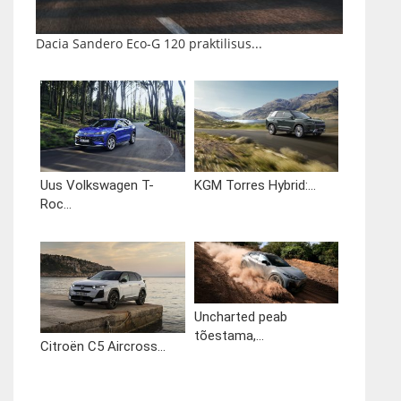
Dacia Sandero Eco-G 120 praktilisus...
Uus Volkswagen T-
KGM Torres Hybrid:...
Roc...
Uncharted peab
tõestama,...
Citroën C5 Aircross...