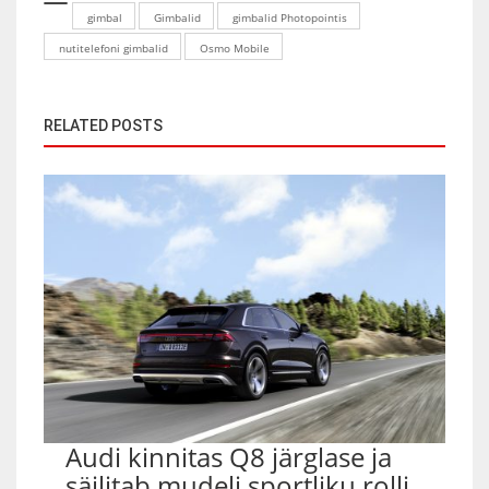
gimbal
Gimbalid
gimbalid Photopointis
nutitelefoni gimbalid
Osmo Mobile
RELATED POSTS
Audi kinnitas Q8 järglase ja
säilitab mudeli sportliku rolli