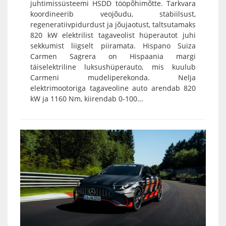
juhtimissüsteemi HSDD tööpõhimõtte. Tarkvara
koordineerib veojõudu, stabiilsust,
regeneratiivpidurdust ja jõujaotust, taltsutamaks
820 kW elektrilist tagaveolist hüperautot juhi
sekkumist liigselt piiramata. Hispano Suiza
Carmen Sagrera on Hispaania margi
täiselektriline luksushüperauto, mis kuulub
Carmeni mudeliperekonda. Nelja
elektrimootoriga tagaveoline auto arendab 820
kW ja 1160 Nm, kiirendab 0-100...