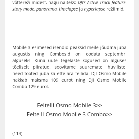
võtterežiimidest, nagu näiteks:
DJI’s Active Track feature,
story mode, panorama, timelapse
ja
hyperlapse
režiimid
.
Mobile 3 esimesed isendid peaksid meile jõudma juba
augustis ning Combosid on oodata septembri
alguseks. Kuna uute tegelaste kogused on alguses
tõeliselt piiratud, soovitame suurematel huvilistel
need tooted juba ka ette ära tellida.
DJI Osmo Mobile
hakkab maksma 109 eurot ning
DJI Osmo Mobile
Combo
129 eurot.
Eeltelli Osmo Mobile 3>>
Eeltelli Osmo Mobile 3 Combo>>
(114)