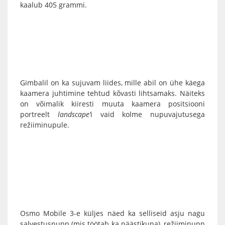
kaalub 405 grammi.
Gimbalil
on ka sujuvam liides, mille abil on ühe käega
kaamera juhtimine tehtud kõvasti lihtsamaks. Näiteks
on võimalik kiiresti muuta kaamera positsiooni
portreelt
landscape’
i vaid kolme nupuvajutusega
režiiminupule.
Osmo Mobile 3-e
küljes näed ka selliseid asju nagu
salvestusnupp (mis töötab ka päästikuna), režiiminupp