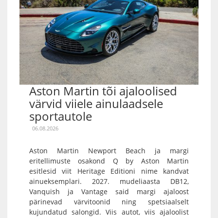
Aston Martin tõi ajaloolised
värvid viiele ainulaadsele
sportautole
06.08.2026
Aston Martin Newport Beach ja margi
eritellimuste osakond Q by Aston Martin
esitlesid viit Heritage Editioni nime kandvat
ainueksemplari. 2027. mudeliaasta DB12,
Vanquish ja Vantage said margi ajaloost
pärinevad värvitoonid ning spetsiaalselt
kujundatud salongid. Viis autot, viis ajaloolist