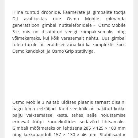
Hiina tuntud droonide, kaamerate ja gimbalite tootja
DJI
avalikustas uue
Osmo Mobile
kolmanda
generatsiooni gimbali nutitelefonidele –
Osmo Mobile
3-e
, mis on disainitud veelgi kompaktsemaks ning
võimekamaks, kui kõik varasemalt nähtu. Uus
gimbal
tuleb turule nii eraldiseisvana kui ka komplektis koos
Osmo kandekoti ja Osmo Grip statiiviga.
Osmo Mobile 3
näitab üldises plaanis sarnast disaini
nagu tema eelkäijad. Kuid see kõik on pakitud kokku
palju väiksemasse kesta, tehes selle hoiustamise
erinevat tüüpi kandekottides sedavõrd lihtsamaks.
Gimbali
mõõtmeteks on lahtisena 285 × 125 × 103 mm
ning kokkupandult 157 × 130 × 46 mm. Stabilisaator