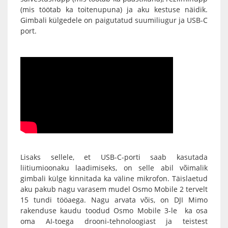
(mis töötab ka toitenupuna) ja aku kestuse näidik.
Gimbali külgedele on paigutatud suumiliugur ja USB-C
port.
Lisaks sellele, et USB-C-porti saab kasutada
liitiumioonaku laadimiseks, on selle abil võimalik
gimbali külge kinnitada ka väline mikrofon. Täislaetud
aku pakub nagu varasem mudel Osmo Mobile 2 tervelt
15 tundi tööaega.
Nagu arvata võis, on
DJI Mimo
rakenduse
kaudu toodud
Osmo Mobile 3-le
ka osa
oma AI-toega drooni-tehnoloogiast ja teistest