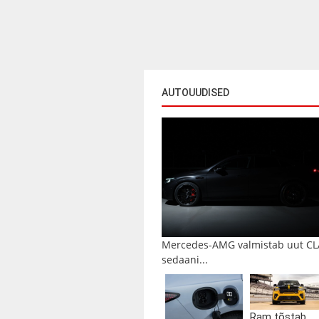
AUTOUUDISED
Mercedes-AMG valmistab uut CL
sedaani...
Ram tõstab