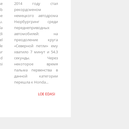
se
2014 году стал
ab
рекордсменом
ne
немецкого автодрома
u.
Нюрбургринг среди
da
переднеприводных
di
автомобилей: на
el
преодоление круга
le
«Северной петли» ему
ur
хватило 7 минут и 54.3
ud
секунды. Через
si
некоторое время
пальма первенства в
данной категории
перешла к Honda...
LOE EDASI