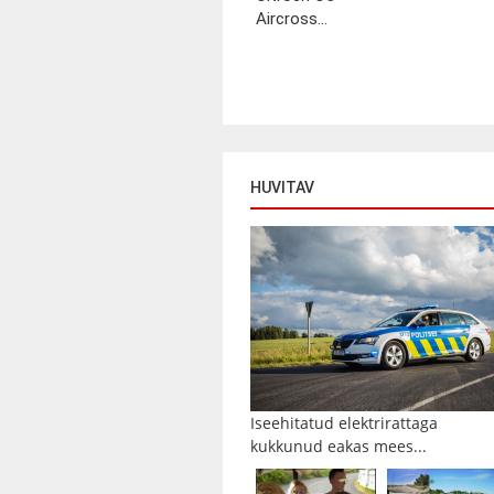
Aircross...
HUVITAV
Iseehitatud elektrirattaga
kukkunud eakas mees...