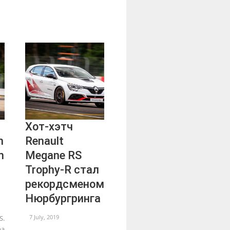
Хот-хэтч
n
Renault
m
Megane RS
Trophy-R стал
рекордсменом
Нюрбургринга
7 July, 2019
S.
ma