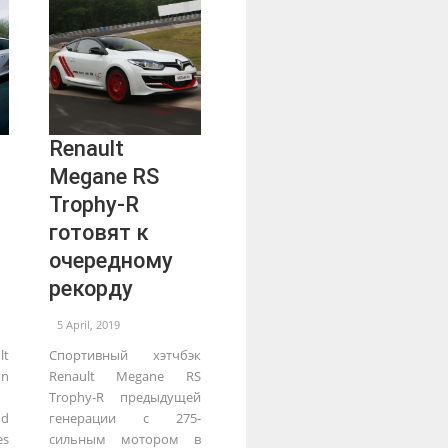
Renault
Megane RS
Trophy-R
готовят к
очередному
рекорду
5 April, 2019
lt
Спортивный хэтчбэк
on
Renault Megane RS
Trophy-R предыдущей
ud
генерации с 275-
es
сильным мотором в