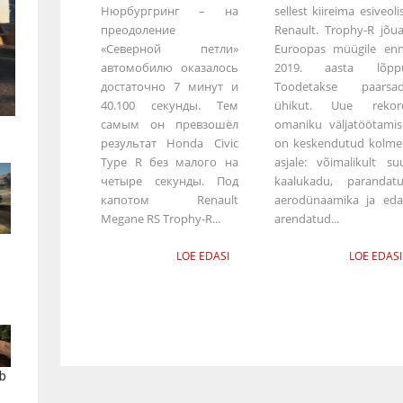
Нюрбургринг – на
sellest kiireima esiveoli
преодоление
Renault. Trophy-R jõu
«Северной петли»
Euroopas müügile en
автомобилю оказалось
2019. aasta lõpp
достаточно 7 минут и
Toodetakse paarsa
40.100 секунды. Тем
ühikut. Uue rekor
самым он превзошёл
omaniku väljatöötamis
результат Honda Civic
on keskendutud kolme
Type R без малого на
asjale: võimalikult su
четыре секунды. Под
kaalukadu, parandat
капотом Renault
aerodünaamika ja eda
Megane RS Trophy-R...
arendatud...
LOE EDASI
LOE EDASI
b