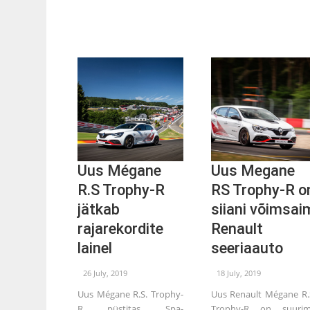
Uus Mégane
Uus Megane
R.S Trophy-R
RS Trophy-R o
jätkab
siiani võimsai
rajarekordite
Renault
lainel
seeriaauto
26 July, 2019
18 July, 2019
Uus Mégane R.S. Trophy-
Uus Renault Mégane R.
R püstitas Spa-
Trophy-R on suuri