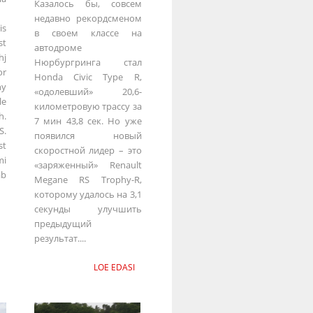
Казалось бы, совсем
недавно рекордсменом
is
в своем классе на
st
автодроме
hj
Нюрбургринга стал
or
Honda Civic Type R,
y
«одолевший» 20,6-
le
километровую трассу за
h.
7 мин 43,8 сек. Но уже
S.
появился новый
st
скоростной лидер – это
mi
«заряженный» Renault
ab
Megane RS Trophy-R,
которому удалось на 3,1
секунды улучшить
предыдущий
результат....
LOE EDASI