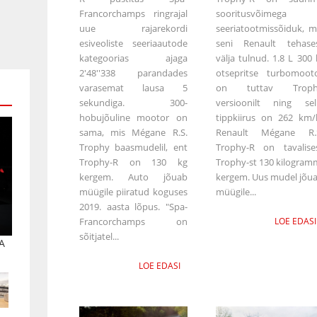
Francorchamps ringrajal
sooritusvõimega
uue rajarekordi
seeriatootmissõiduk, m
esiveoliste seeriaautode
seni Renault tehase
kategoorias ajaga
välja tulnud. 1.8 L 300 
2'48''338 parandades
otsepritse turbomoot
varasemat lausa 5
on tuttav Troph
sekundiga. 300-
versioonilt ning sel
hobujõuline mootor on
tippkiirus on 262 km/
sama, mis Mégane R.S.
Renault Mégane R.
Trophy baasmudelil, ent
Trophy-R on tavalise
Trophy-R on 130 kg
Trophy-st 130 kilogram
kergem. Auto jõuab
kergem. Uus mudel jõu
müügile piiratud koguses
müügile...
2019. aasta lõpus. "Spa-
Francorchamps on
LOE EDASI
sõitjatel...
A
LOE EDASI