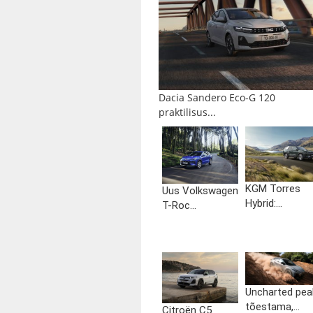
Dacia Sandero Eco-G 120
praktilisus...
KGM Torres
Uus Volkswagen
Hybrid:...
T-Roc...
Uncharted pea
tõestama,...
Citroën C5