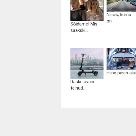
Niisiis, kumb
on...
Sõidame! Mis
saakski...
Hiina piirab aku.
Raske avarii
teinud...