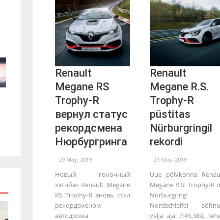
Renault
Renault
Megane RS
Megane R.S.
Trophy-R
Trophy-R
вернул статус
püstitas
рекордсмена
Nürburgringil
Нюрбургринга
rekordi
29 May, 2019
21 May, 2019
Новый гоночный
Uue põlvkonna Renau
хэтчбэк Renault Megane
Megane R.S. Trophy-R 
RS Trophy-R вновь стал
Nürburgringi
рекордсменом
Nordschleifel sõitn
автодрома
välja aja 7:45.389, teh