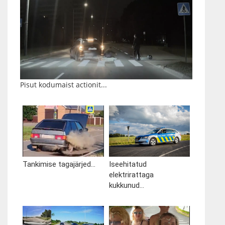
Pisut kodumaist actionit...
Tankimise tagajärjed...
Iseehitatud
elektrirattaga
kukkunud...