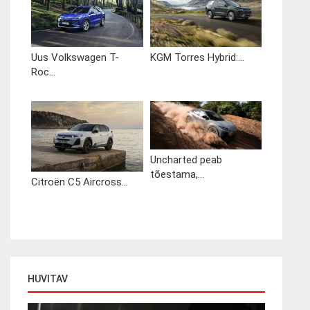
Uus Volkswagen T-
KGM Torres Hybrid:...
Roc...
Uncharted peab
tõestama,...
Citroën C5 Aircross...
HUVITAV