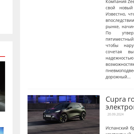
Компания Ze
свой новый
Известно, чт
впоследстви
рынке, начи
По утверж
пятиместны
чтобы нару
сочетая вы
надежнос
возможностя
пневмопод
дорожный...
Cupra г
электро
20.09.2024
Испанский б