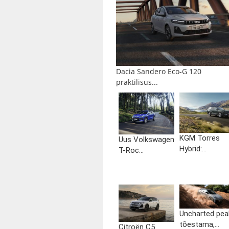
Dacia Sandero Eco-G 120
praktilisus...
KGM Torres
Uus Volkswagen
Hybrid:...
T-Roc...
Uncharted pea
tõestama,...
Citroën C5