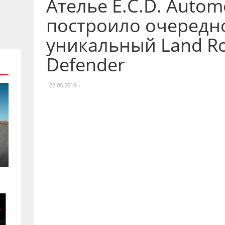
Ателье E.C.D. Autom
построило очередн
уникальный Land R
Defender
22.05.2019