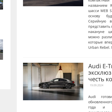
компактны
названием R
шасси MEB Sh
основу буд
Серийную в
представить 
накануне ш
можно разл
которые впе
Urban Rebel.
Audi E-
эксклюз
честь к
19.09.2024
Audi готов
обновленног
года и о