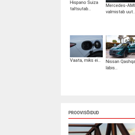
Hispano Suiza
Mercedes-AM
taltsutab...
valmistab uut..
Vaata, miks ei...
Nissan Qashqa
läbis...
PROOVISÕIDUD