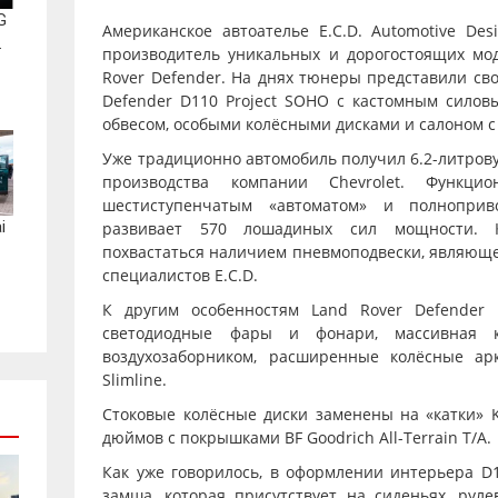
G
Американское автоателье E.C.D. Automotive Des
.
производитель уникальных и дорогостоящих мо
Rover Defender. На днях тюнеры представили сво
Defender D110 Project SOHO с кастомным силов
обвесом, особыми колёсными дисками и салоном с
Уже традиционно автомобиль получил 6.2-литров
производства компании Chevrolet. Функц
шестиступенчатым «автоматом» и полноприв
i
развивает 570 лошадиных сил мощности. 
похвастаться наличием пневмоподвески, являюще
специалистов E.C.D.
К другим особенностям Land Rover Defender 
светодиодные фары и фонари, массивная 
воздухозаборником, расширенные колёсные а
Slimline.
Стоковые колёсные диски заменены на «катки» 
дюймов с покрышками BF Goodrich All-Terrain T/A.
Как уже говорилось, в оформлении интерьера D1
замша, которая присутствует на сиденьях, руле