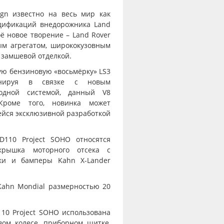
ign известно на весь мир как
дификаций внедорожника Land
ё новое творение – Land Rover
ым агрегатом, ширококузовным
 замшевой отделкой.
ую бензиновую «восьмёрку» LS3
ионируя в связке с новым
одной системой, данный V8
Кроме того, новинка может
йся эксклюзивной разработкой
D110 Project SOHO относятся
крышка моторного отсека с
рки и бамперы Kahn X-Lander
Kahn Mondial размерностью 20
10 Project SOHO использована
вом колесе, приборном щитке,