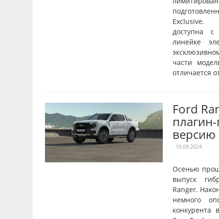
лимитирован
подготовле
Exclusive.
доступна с
линейке эл
эксклюзивн
части модел
отличается от
Ford Ra
плагин
версию
18.09.2024
Осенью прош
выпуск гиб
Ranger. Нако
немного оп
конкурента в