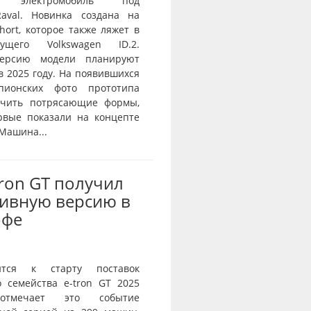
й электромобиль под
aval. Новинка создана на
ort, которое также ляжет в
ущего Volkswagen ID.2.
ерсию модели планируют
в 2025 году. На появившихся
пионских фото прототипа
ичить потрясающие формы,
рвые показали на концепте
 Машина...
Tron GT получил
ивную версию в
офе
ится к старту поставок
о семейства e-tron GT 2025
тмечает это событие