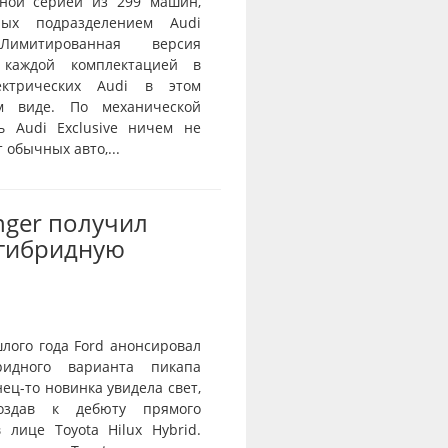
ной серией из 299 машин,
нных подразделением Audi
 Лимитированная версия
 каждой комплектацией в
ектрических Audi в этом
ом виде. По механической
ь Audi Exclusive ничем не
 обычных авто,...
nger получил
-гибридную
лого года Ford анонсировал
ридного варианта пикапа
нец-то новинка увидела свет,
оздав к дебюту прямого
 лице Toyota Hilux Hybrid.