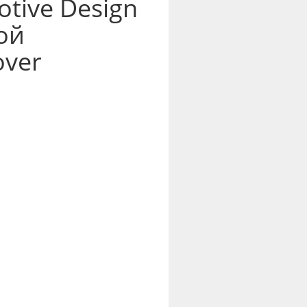
otive Design
ой
over