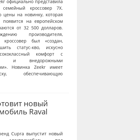
ekr официально представила
 семейный кроссовер 7X.
о цены на новинку, которая
и появится на европейском
наются от 32 500 долларов.
дению производителя,
й кроссовер был «создан,
шить статус-кво, искусно
сококлассный комфорт с
тью и внедорожными
ми». Новинка Zeekr имеет
веску, обеспечивающую
отовит новый
мобиль Raval
ренд Cupra выпустит новый