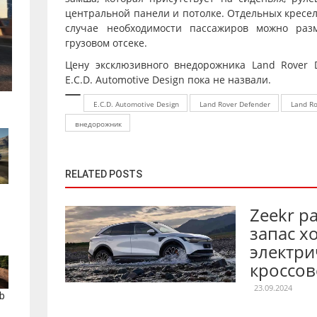
центральной панели и потолке. Отдельных кресел 
случае необходимости пассажиров можно раз
грузовом отсеке.
Цену эксклюзивного внедорожника Land Rover 
E.C.D. Automotive Design пока не назвали.
E.C.D. Automotive Design
Land Rover Defender
Land R
внедорожник
RELATED POSTS
Zeekr р
запас х
электри
кроссов
23.09.2024
b