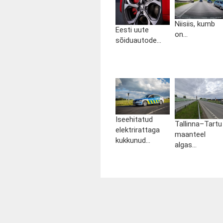
Niisiis, kumb
Eesti uute
on...
sõiduautode...
Iseehitatud
Tallinna–Tartu
elektrirattaga
maanteel
kukkunud...
algas...