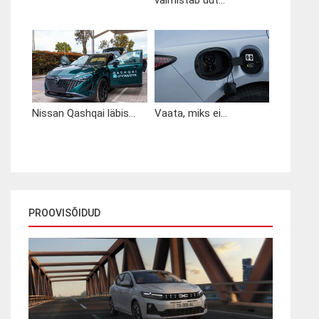
valmistab uut...
Nissan Qashqai läbis...
Vaata, miks ei...
PROOVISÕIDUD