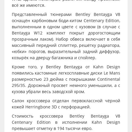
всё же имеются.
Представленный тюнерами Bentley Bentayga V8
оснащён карбоновым боди-китом Centenary Edition,
выполненным в одном цвете с кузовом (в случае с
Bentayga W12 комплект покрыт дорогостоящим
прозрачным лаком). Набор обвеса включает в себя
массивный передний сплиттер, решётку радиатора,
«юбки» порогов, выразительный задний диффузор,
козырёк на дверцу багажника и спойлер.
Кроме того, у Bentley Bentayga от Kahn Design
появились кастомные легкосплавные диски Le Mans
размерностью 23 дюйма с покрышками Continental
295/35. Дорожный просвет немного уменьшили, а с
кузова убрали весь заводской хром.
Салон кроссовера отделан первоклассной чёрной
кожей Herringbone 3D с перфорацией.
Стоимость кроссовера Bentley Bentayga V8
Centenary Edition в исполнении Kahn Design
превышает отметку в 194 тысячи евро.