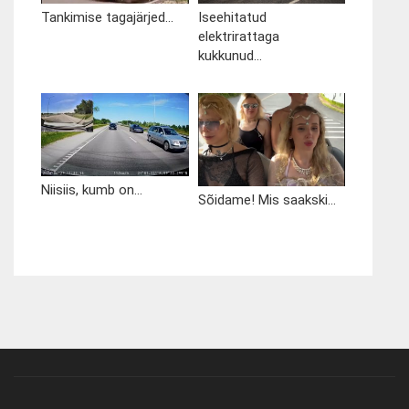
Tankimise tagajärjed...
Iseehitatud
elektrirattaga
kukkunud...
Niisiis, kumb on...
Sõidame! Mis saakski...