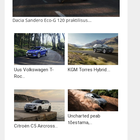
Dacia Sandero Eco-G 120 praktilisus...
Uus Volkswagen T-
KGM Torres Hybrid:...
Roc...
Uncharted peab
tõestama,...
Citroën C5 Aircross...