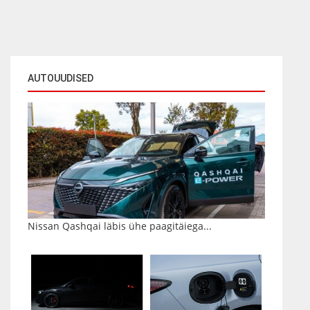
AUTOUUDISED
Nissan Qashqai läbis ühe paagitäiega...