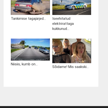
Tankimise tagajärjed...
Iseehitatud
elektrirattaga
kukkunud...
Niisiis, kumb on...
Sõidame! Mis saakski...