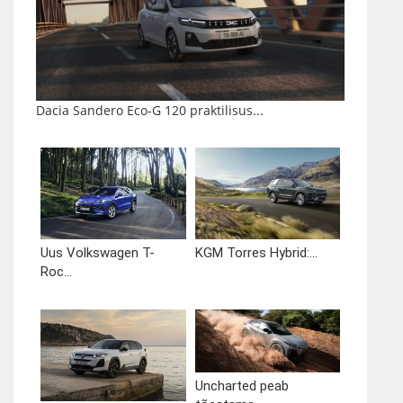
Dacia Sandero Eco-G 120 praktilisus...
Uus Volkswagen T-
KGM Torres Hybrid:...
Roc...
Uncharted peab