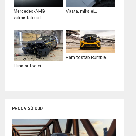
Mercedes-AMG
Vaata, miks ei...
valmistab uut...
Ram tõstab Rumble...
Hiina autod ei...
PROOVISÕIDUD