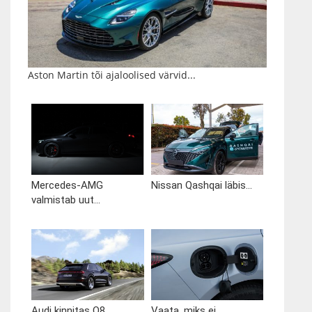
Aston Martin tõi ajaloolised värvid...
Mercedes-AMG
Nissan Qashqai läbis...
valmistab uut...
Audi kinnitas Q8...
Vaata, miks ei...