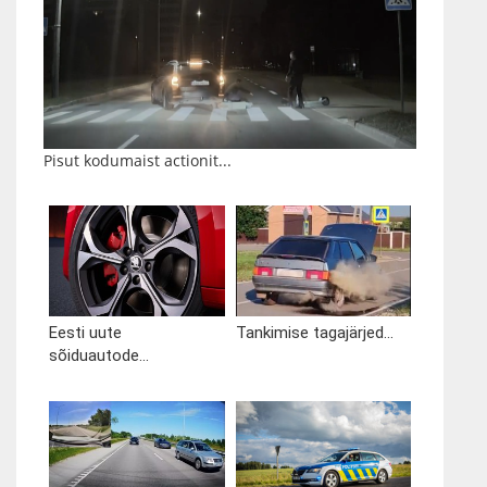
Pisut kodumaist actionit...
Eesti uute
Tankimise tagajärjed...
sõiduautode...