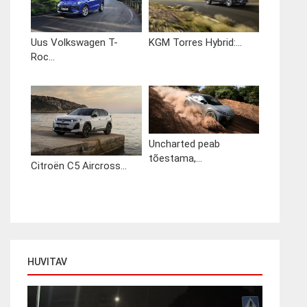
Uus Volkswagen T-
KGM Torres Hybrid:...
Roc...
Uncharted peab
tõestama,...
Citroën C5 Aircross...
HUVITAV