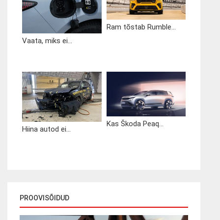
Ram tõstab Rumble...
Vaata, miks ei...
Kas Škoda Peaq...
Hiina autod ei...
PROOVISÕIDUD