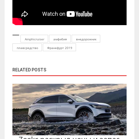
Amphicruiser
амфибия
внедорожник
плавсредство
Франкфурт 2019
RELATED POSTS