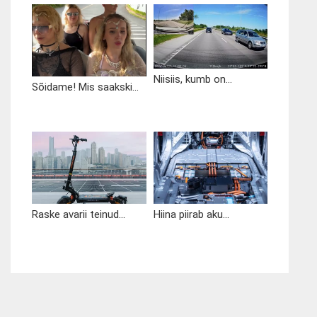
Niisiis, kumb on...
Sõidame! Mis saakski...
Raske avarii teinud...
Hiina piirab aku...