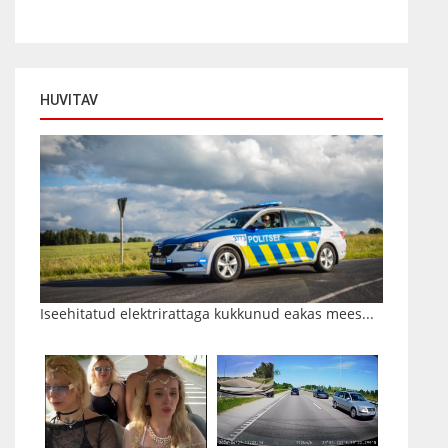
HUVITAV
Iseehitatud elektrirattaga kukkunud eakas mees...