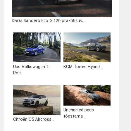
Dacia Sandero Eco-G 120 praktilisus...
Uus Volkswagen T-
KGM Torres Hybrid:...
Roc...
Uncharted peab
tõestama,...
Citroën C5 Aircross...