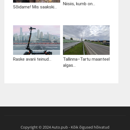
Niisiis, kumb on...
Sõidame! Mis saakski...
Raske avarii teinud...
Tallinna–Tartu maanteel
algas...
Copyright © 2024 Auto.pub - Kõik õigused hõivatud