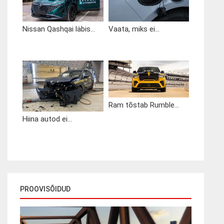
Nissan Qashqai läbis...
Vaata, miks ei...
Ram tõstab Rumble...
Hiina autod ei...
PROOVISÕIDUD