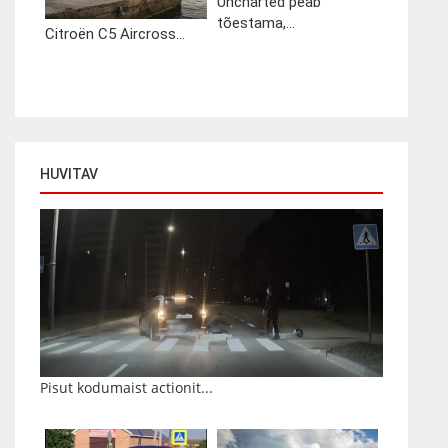
Uncharted peab
tõestama,...
Citroën C5 Aircross...
HUVITAV
Pisut kodumaist actionit...