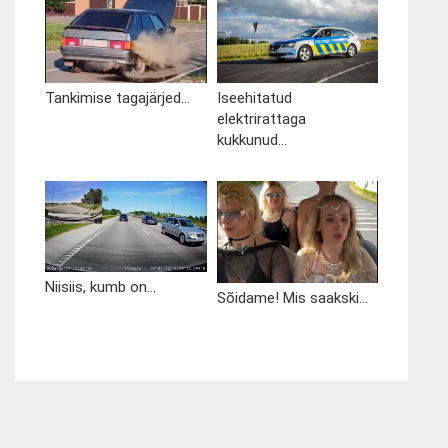
Tankimise tagajärjed...
Iseehitatud
elektrirattaga
kukkunud...
Niisiis, kumb on...
Sõidame! Mis saakski...