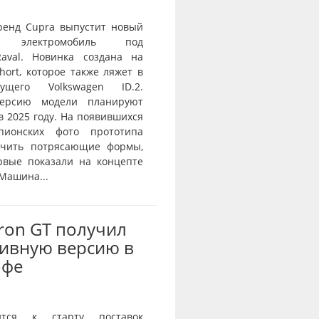
ренд Cupra выпустит новый
й электромобиль под
aval. Новинка создана на
ort, которое также ляжет в
ущего Volkswagen ID.2.
ерсию модели планируют
в 2025 году. На появившихся
пионских фото прототипа
ичить потрясающие формы,
рвые показали на концепте
 Машина...
Tron GT получил
ивную версию в
офе
ится к старту поставок