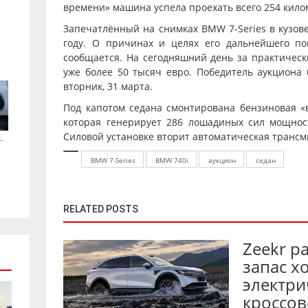
времени» машина успела проехать всего 254 кило
Запечатлённый на снимках BMW 7-Series в кузове
году. О причинах и целях его дальнейшего п
сообщается. На сегодняшний день за практическ
уже более 50 тысяч евро. Победитель аукциона
вторник, 31 марта.
Под капотом седана смонтирована бензиновая «в
которая генерирует 286 лошадиных сил мощнос
Силовой установке вторит автоматическая трансм
.
BMW 7-Series
BMW 740i
аукцион
седан
RELATED POSTS
Zeekr р
запас х
электри
кроссов