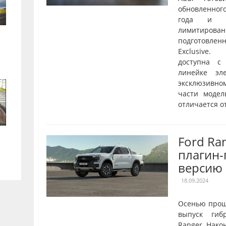
обновленног
года и о
лимитирован
подготовле
Exclusive.
доступна с
линейке эл
эксклюзивн
части модел
отличается от
Ford Ra
плагин
версию
18.09.2024
Осенью прош
выпуск гиб
Ranger. Нако