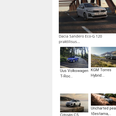
Dacia Sandero Eco-G 120
praktilisus...
KGM Torres
Uus Volkswagen
Hybrid:...
T-Roc...
Uncharted pea
tõestama,...
Citroën C5