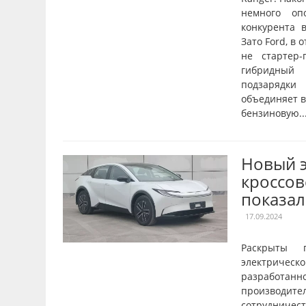
немного оп
конкурента в
Зато Ford, в 
не стартер-
гибридный 
подзарядки
объединяет в
бензиновую..
Новый 
кроссов
показал
17.09.2024
Раскрыты 
электрическ
разрабо
производите
сотрудничест