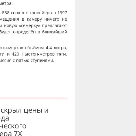
метра.
 E38 сошёл с конвейера в 1997
омещения в камеру ничего не
и новую «семёрку» предлагают
 будет определён в ближайший
осьмёрка» объёмом 4.4 литра,
ти и 420 Ньютон-метров тяги.
иссия с пятью ступенями.
аскрыл цены и
ода
ческого
ера 7X