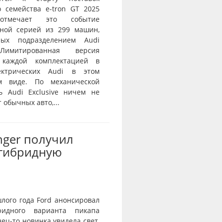
о семейства e-tron GT 2025
тмечает это событие
ной серией из 299 машин,
нных подразделением Audi
 Лимитированная версия
 каждой комплектацией в
ектрических Audi в этом
ом виде. По механической
ь Audi Exclusive ничем не
 обычных авто,...
nger получил
-гибридную
лого года Ford анонсировал
ридного варианта пикапа
нец-то новинка увидела свет,