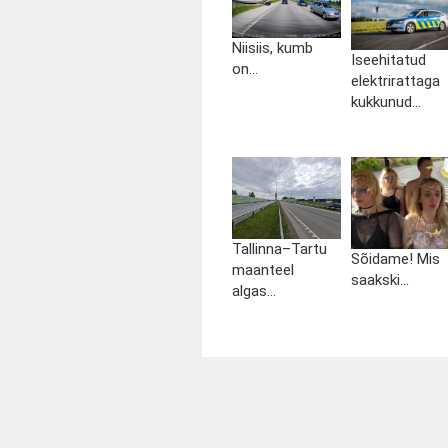
Niisiis, kumb
Iseehitatud
on...
elektrirattaga
kukkunud...
Tallinna–Tartu
Sõidame! Mis
maanteel
saakski...
algas...