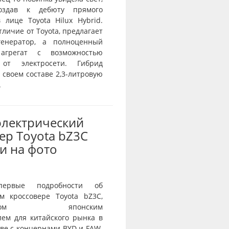
оздав к дебюту прямого
 лице Toyota Hilux Hybrid.
отличие от Toyota, предлагает
генератор, а полноценный
агрегат с возможностью
 от электросети. Гибрид
 своем составе 2,3-литровую
.
электрический
ер Toyota bZ3C
и на фото
первые подробности об
ом кроссовере Toyota bZ3C,
танном японским
лем для китайского рынка в
ве с концернами BYD и FAW.