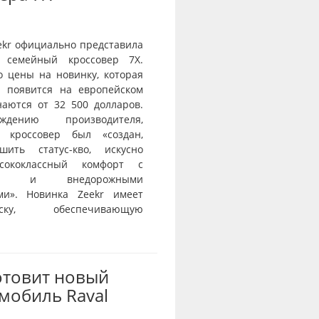
ekr официально представила
 семейный кроссовер 7X.
о цены на новинку, которая
и появится на европейском
наются от 32 500 долларов.
дению производителя,
й кроссовер был «создан,
шить статус-кво, искусно
сококлассный комфорт с
тью и внедорожными
ми». Новинка Zeekr имеет
веску, обеспечивающую
отовит новый
мобиль Raval