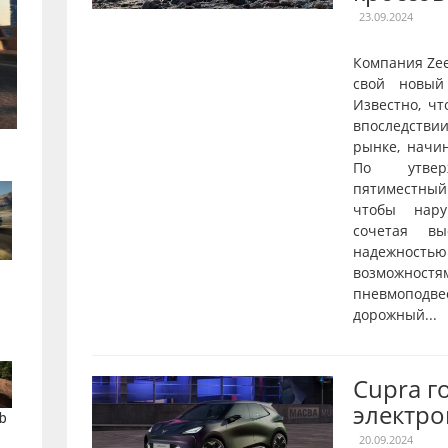
23.09.2024
Компания Ze
свой новый
Известно, чт
впоследстви
рынке, начи
По утверж
пятиместны
чтобы нару
сочетая вы
надежнос
возможностя
пневмопод
дорожный...
Cupra г
электро
b
20.09.2024