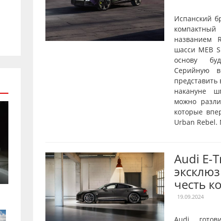
Испанский б
компактны
названием R
шасси MEB Sh
основу буд
Серийную в
представить 
накануне ш
можно разл
которые впе
Urban Rebel.
Audi E-
эксклюз
честь к
19.09.2024
Audi готов