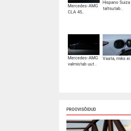
Hispano Suiza
Mercedes-AMG
taltsutab...
CLA 45...
Mercedes-AMG
Vaata, miks ei..
valmistab uut...
PROOVISÕIDUD