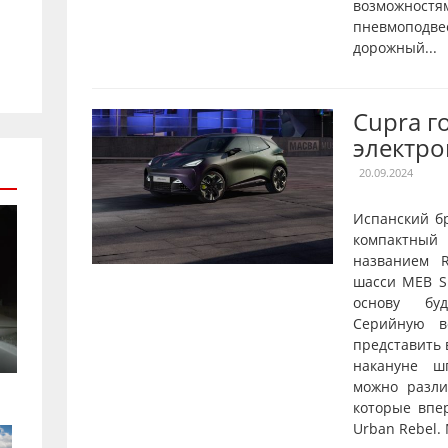
возможностя
пневмопод
дорожный...
Cupra г
электро
20.09.2024
Испанский б
компактны
названием R
шасси MEB Sh
основу буд
Серийную в
представить 
накануне ш
можно разл
которые впе
Urban Rebel.