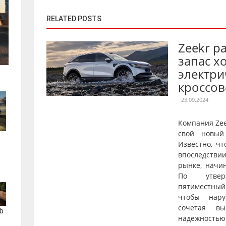
RELATED POSTS
Zeekr р
запас х
электри
кроссов
23.09.2024
Компания Ze
свой новый
Известно, чт
впоследстви
рынке, начи
По утверж
пятиместны
чтобы нару
сочетая вы
b
надежнос