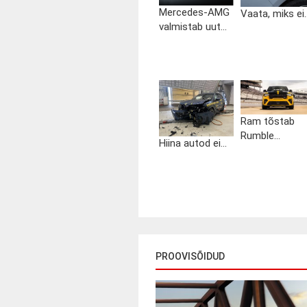
Mercedes-AMG
Vaata, miks ei..
valmistab uut...
Ram tõstab
Rumble...
Hiina autod ei...
PROOVISÕIDUD