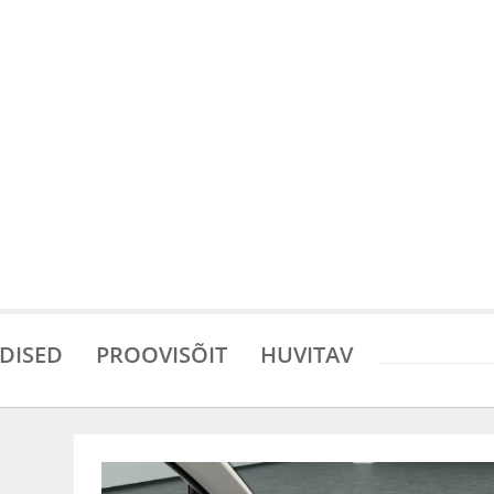
DISED
PROOVISÕIT
HUVITAV