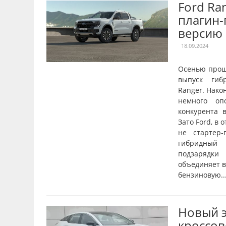
Ford Ra
плагин
версию
18.09.2024
Осенью прош
выпуск гиб
Ranger. Нако
немного оп
конкурента в
Зато Ford, в 
не стартер-
гибридный 
подзарядки
объединяет в
бензиновую..
Новый 
кроссов