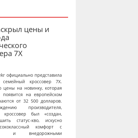
аскрыл цены и
ода
ческого
ера 7X
ekr официально представила
 семейный кроссовер 7X.
о цены на новинку, которая
и появится на европейском
наются от 32 500 долларов.
дению производителя,
й кроссовер был «создан,
шить статус-кво, искусно
сококлассный комфорт с
тью и внедорожными