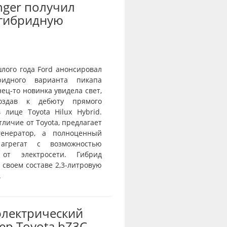
nger получил
-гибридную
лого года Ford анонсировал
ридного варианта пикапа
нец-то новинка увидела свет,
оздав к дебюту прямого
 лице Toyota Hilux Hybrid.
отличие от Toyota, предлагает
генератор, а полноценный
агрегат с возможностью
 от электросети. Гибрид
 своем составе 2,3-литровую
.
электрический
ер Toyota bZ3C