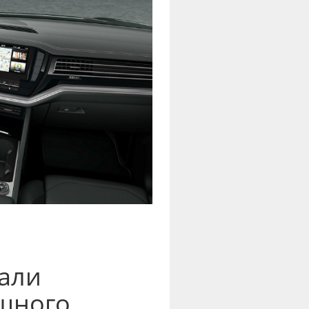
вали
щного