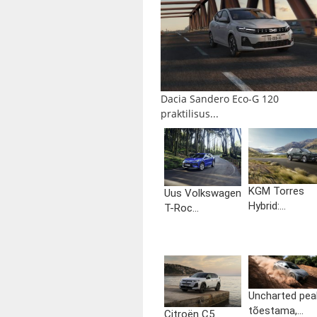
Dacia Sandero Eco-G 120
praktilisus...
KGM Torres
Uus Volkswagen
Hybrid:...
T-Roc...
Uncharted pea
tõestama,...
Citroën C5