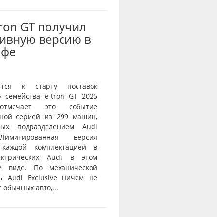
Tron GT получил
ивную версию в
офе
ится к старту поставок
о семейства e-tron GT 2025
тмечает это событие
ной серией из 299 машин,
нных подразделением Audi
 Лимитированная версия
 каждой комплектацией в
ектрических Audi в этом
ом виде. По механической
ь Audi Exclusive ничем не
 обычных авто,...