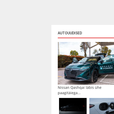
AUTOUUDISED
Nissan Qashqai läbis ühe
paagitäiega...