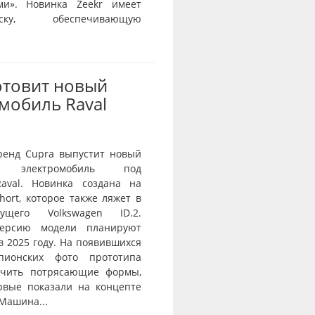
ми». Новинка Zeekr имеет
веску, обеспечивающую
отовит новый
мобиль Raval
ренд Cupra выпустит новый
й электромобиль под
aval. Новинка создана на
ort, которое также ляжет в
ущего Volkswagen ID.2.
ерсию модели планируют
в 2025 году. На появившихся
пионских фото прототипа
ичить потрясающие формы,
рвые показали на концепте
 Машина...