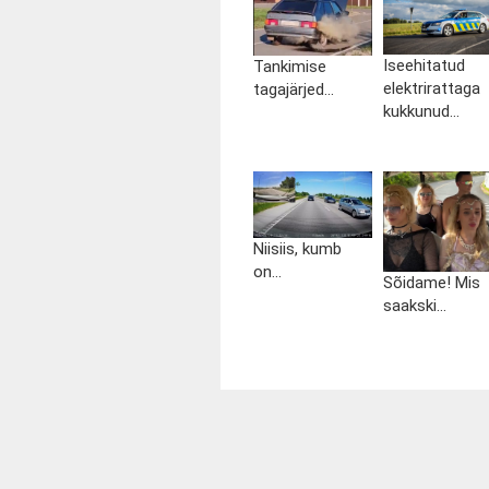
Iseehitatud
Tankimise
elektrirattaga
tagajärjed...
kukkunud...
Niisiis, kumb
on...
Sõidame! Mis
saakski...