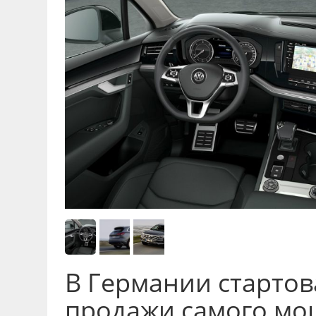
В Германии старто
продажи самого мо