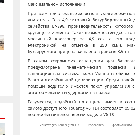
максимальном исполнении.
.
При всем при этом, все же основным «героем» нови
двигатель. Это 4,0-литровый битурбированный 
семейства ЕА898, производительность которого 
крутящего момента. Таких возможностей достаточ
массивный кроссовер за 4,9 сек, а его пре
электроникой на отметке в 250 км/ч. Мак
буксируемого прицепа заявлена в районе 3,5 тн.
В самом «скромном» оснащении для базового
предусмотрена пневматическая подвеска, д
навигационная система, кожа Vienna в обивке 
блага автомобильной цивилизации. Среди новейш
помощи водителю имеется пакет управления све
автоторможения и удержания в полосе.
Разумеется, подобный потенциал имеет и соот
самого доступного Touareg V8 TDI составляет 89 8
дороже бензиновой версии модели V6 TSI.
Volkswagen Touareg V8 TDI
кроссовер
флагманский