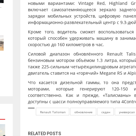
новыми вариантами: Vintage Red, Highland Gr
.
включает самозатемняющееся зеркало заднего
зарядки мобильных устройств, цифровую пане
информационно-развлекательный центр с 9.3-дю
Кроме того, водитель сможет воспользоваться
который способен удерживать машину в занима
скоростью до 160 километров в час.
Силовой диапазон обновлённого Renault Tal
бензиновым мотором объёмом 1.3 литра, который
также 225-сильным четырёхцилиндровым агрегато
двигатель ставится на «горячий» Megane RS и Alpi
Что касается дизельной гаммы, то она предст
моторами, которые генерируют 120-150 
соответственно. Как и прежде, «Талисманы» 
доступны с шасси полноуправляемого типа 4Contro
Renault Talisman
обновление
седан
универсал
RELATED POSTS