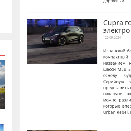
дорожный...
Cupra г
электро
20.09.2024
Испанский б
компактны
названием R
шасси MEB Sh
основу буд
Серийную в
представить 
накануне ш
можно разл
которые впе
Urban Rebel.