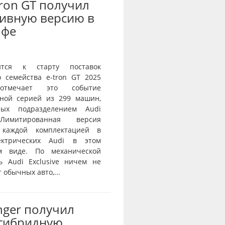
Tron GT получил
ивную версию в
офе
ится к старту поставок
о семейства e-tron GT 2025
тмечает это событие
ной серией из 299 машин,
нных подразделением Audi
 Лимитированная версия
 каждой комплектацией в
ектрических Audi в этом
ом виде. По механической
ь Audi Exclusive ничем не
 обычных авто,...
nger получил
-гибридную