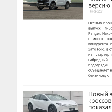
версию
18.09.2024
Осенью прош
выпуск гиб
Ranger. Нако
немного оп
конкурента в
Зато Ford, в 
не стартер-
гибридный 
подзарядки
объединяет в
бензиновую..
Новый 
кроссов
показал