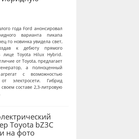
лого года Ford анонсировал
ридного варианта пикапа
нец-то новинка увидела свет,
оздав к дебюту прямого
 лице Toyota Hilux Hybrid.
отличие от Toyota, предлагает
генератор, а полноценный
агрегат с возможностью
 от электросети. Гибрид
 своем составе 2,3-литровую
.
электрический
ер Toyota bZ3C
и на фото