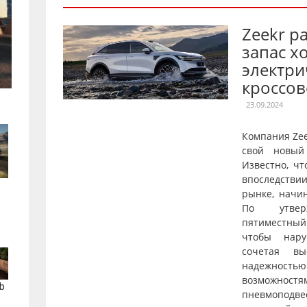
Zeekr р
запас х
электри
кроссов
23.09.2024
Компания Ze
свой новый
Известно, чт
впоследстви
рынке, начи
По утверж
пятиместны
чтобы нару
сочетая вы
надежнос
возможностя
b
пневмопод