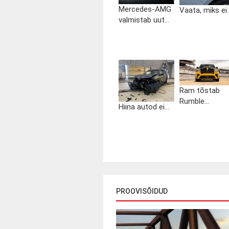
Mercedes-AMG
Vaata, miks ei..
valmistab uut...
Ram tõstab
Rumble...
Hiina autod ei...
PROOVISÕIDUD