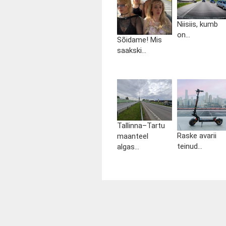
Niisiis, kumb
on...
Sõidame! Mis
saakski...
Tallinna–Tartu
Raske avarii
maanteel
teinud...
algas...