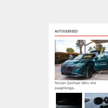
AUTOUUDISED
Nissan Qashqai läbis ühe
paagitäiega...