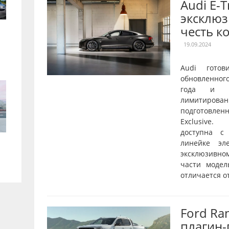
Audi E-
эксклюз
честь к
19.09.2024
Audi готов
обновленног
года и о
лимитирован
подготовле
Exclusive.
доступна с
линейке эл
эксклюзивн
части модел
отличается от
Ford Ra
плагин