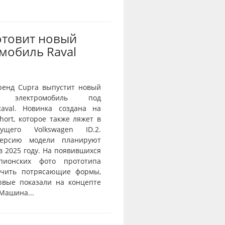
отовит новый
мобиль Raval
ренд Cupra выпустит новый
й электромобиль под
aval. Новинка создана на
ort, которое также ляжет в
ущего Volkswagen ID.2.
ерсию модели планируют
в 2025 году. На появившихся
пионских фото прототипа
ичить потрясающие формы,
рвые показали на концепте
 Машина...