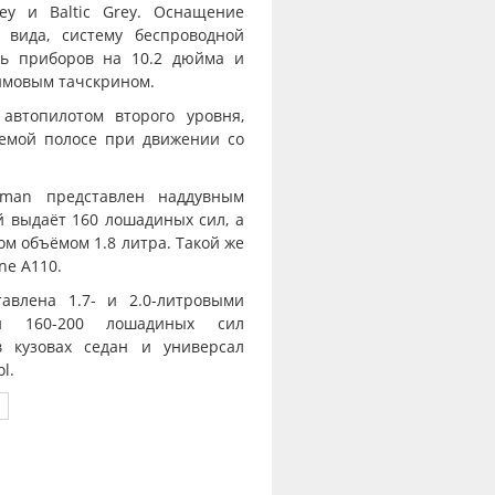
ey и Baltic Grey. Оснащение
 вида, систему беспроводной
ль приборов на 10.2 дюйма и
ймовым тачскрином.
 автопилотом второго уровня,
емой полосе при движении со
isman представлен наддувным
 выдаёт 160 лошадиных сил, а
м объёмом 1.8 литра. Такой же
ne A110.
авлена 1.7- и 2.0-литровыми
и 160-200 лошадиных сил
в кузовах седан и универсал
l.