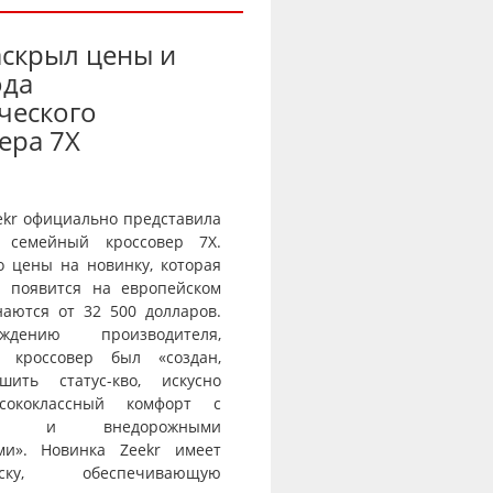
аскрыл цены и
ода
ческого
ера 7X
ekr официально представила
 семейный кроссовер 7X.
о цены на новинку, которая
и появится на европейском
наются от 32 500 долларов.
дению производителя,
й кроссовер был «создан,
шить статус-кво, искусно
сококлассный комфорт с
тью и внедорожными
ми». Новинка Zeekr имеет
веску, обеспечивающую