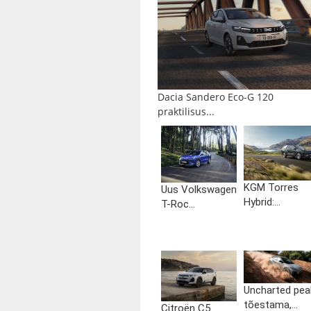
Dacia Sandero Eco-G 120
praktilisus...
KGM Torres
Uus Volkswagen
Hybrid:...
T-Roc...
Uncharted pea
tõestama,...
Citroën C5