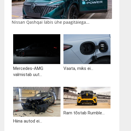
Nissan Qashqai läbis ühe paagitäiega...
Mercedes-AMG
Vaata, miks ei...
valmistab uut...
Ram tõstab Rumble...
Hiina autod ei...