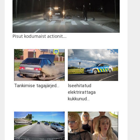
Pisut kodumaist actionit...
Tankimise tagajärjed...
Iseehitatud
elektrirattaga
kukkunud...