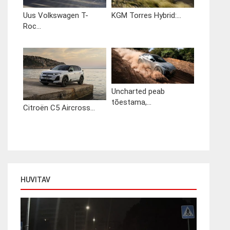
Uus Volkswagen T-
KGM Torres Hybrid:...
Roc...
Uncharted peab
tõestama,...
Citroën C5 Aircross...
HUVITAV