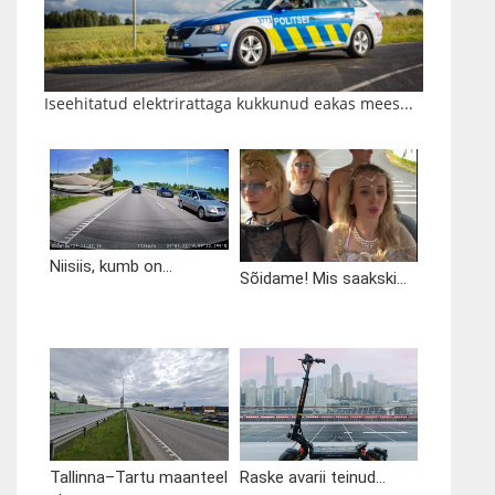
Iseehitatud elektrirattaga kukkunud eakas mees...
Niisiis, kumb on...
Sõidame! Mis saakski...
Tallinna–Tartu maanteel
Raske avarii teinud...