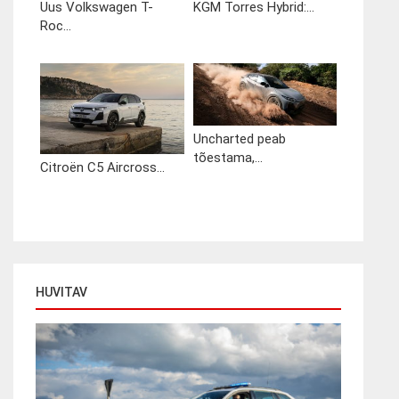
Uus Volkswagen T-
KGM Torres Hybrid:...
Roc...
Uncharted peab
tõestama,...
Citroën C5 Aircross...
HUVITAV