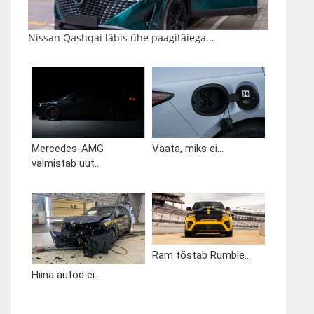
Nissan Qashqai läbis ühe paagitäiega...
Mercedes-AMG
Vaata, miks ei...
valmistab uut...
Ram tõstab Rumble...
Hiina autod ei...