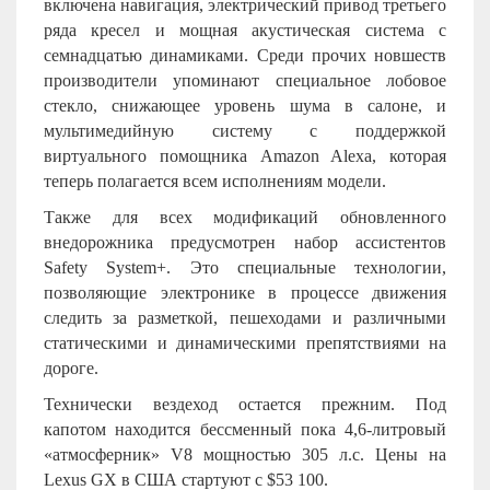
включена навигация, электрический привод третьего
ряда кресел и мощная акустическая система с
семнадцатью динамиками. Среди прочих новшеств
производители упоминают специальное лобовое
стекло, снижающее уровень шума в салоне, и
мультимедийную систему с поддержкой
виртуального помощника
Amazon
Alexa
, которая
теперь полагается всем исполнениям модели.
Также для всех модификаций обновленного
внедорожника предусмотрен набор ассистентов
Safety System+. Это специальные технологии,
позволяющие электронике в процессе движения
следить за разметкой, пешеходами и различными
статическими и динамическими препятствиями на
дороге.
Технически вездеход остается прежним. Под
капотом находится бессменный пока 4,6-литровый
«атмосферник»
V
8 мощностью 305 л.с. Цены на
Lexus GX в США стартуют с $53 100.