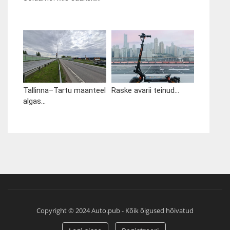
Tallinna–Tartu maanteel
Raske avarii teinud...
algas...
Copyright © 2024 Auto.pub - Kõik õigused hõivatud