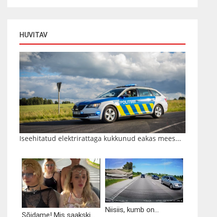
HUVITAV
Iseehitatud elektrirattaga kukkunud eakas mees...
Niisiis, kumb on...
Sõidame! Mis saakski...