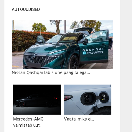
AUTOUUDISED
Nissan Qashqai läbis ühe paagitäiega...
Mercedes-AMG
Vaata, miks ei...
valmistab uut...