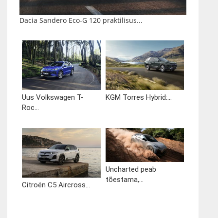
Dacia Sandero Eco-G 120 praktilisus...
Uus Volkswagen T-
KGM Torres Hybrid:...
Roc...
Uncharted peab
tõestama,...
Citroën C5 Aircross...