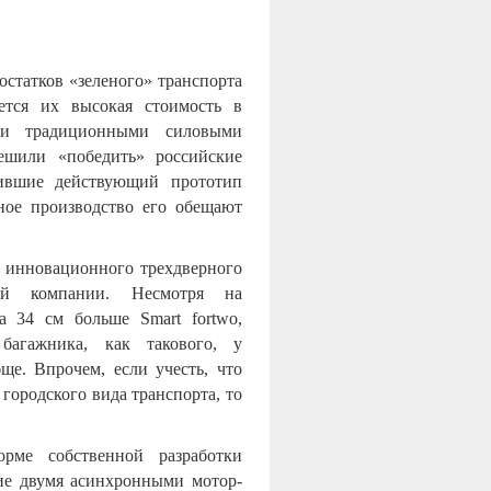
статков «зеленого» транспорта
ется их высокая стоимость в
ми традиционными силовыми
решили «победить» российские
вившие действующий прототип
ное производство его обещают
 инновационного трехдверного
кой компании. Несмотря на
а 34 см больше Smart fortwo,
 багажника, как такового, у
ще. Впрочем, если учесть, что
городского вида транспорта, то
орме собственной разработки
ие двумя асинхронными мотор-