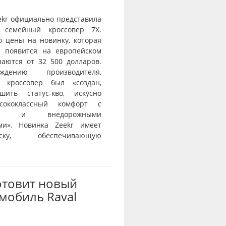
ekr официально представила
 семейный кроссовер 7X.
о цены на новинку, которая
и появится на европейском
наются от 32 500 долларов.
дению производителя,
й кроссовер был «создан,
шить статус-кво, искусно
сококлассный комфорт с
тью и внедорожными
ми». Новинка Zeekr имеет
веску, обеспечивающую
отовит новый
мобиль Raval