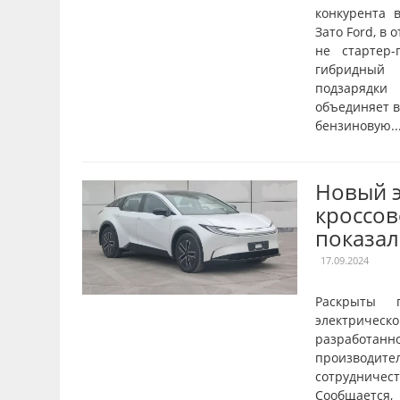
конкурента в
Зато Ford, в 
не стартер-
гибридный 
подзарядки
объединяет в
бензиновую..
Новый 
кроссов
показал
17.09.2024
Раскрыты 
электрическ
разрабо
производите
сотрудничест
Сообщаетс