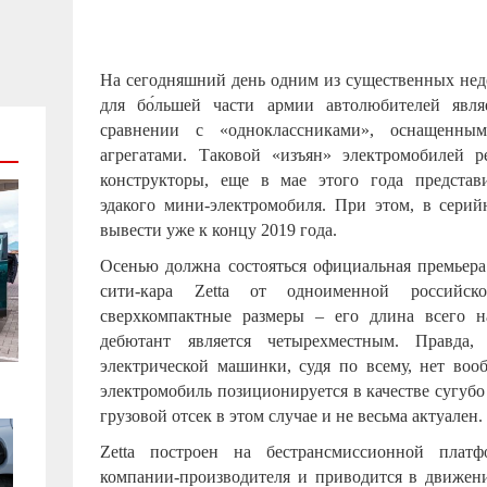
На сегодняшний день одним из существенных недо
для бо́льшей части армии автолюбителей явля
сравнении с «одноклассниками», оснащенны
агрегатами. Таковой «изъян» электромобилей 
конструкторы, еще в мае этого года предста
эдакого мини-электромобиля. При этом, в серий
вывести уже к концу 2019 года.
Осенью должна состояться официальная премьера
сити-кара Zetta от одноименной российс
сверхкомпактные размеры – его длина всего н
дебютант является четырехместным. Правда,
электрической машинки, судя по всему, нет вооб
электромобиль позиционируется в качестве сугубо 
грузовой отсек в этом случае и не весьма актуален.
Zetta построен на бестрансмиссионной платф
компании-производителя и приводится в движен