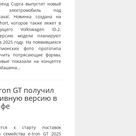
ренд Cupra выпустит новый
й электромобиль под
aval. Новинка создана на
ort, которое также ляжет в
ущего Volkswagen ID.2.
ерсию модели планируют
в 2025 году. На появившихся
пионских фото прототипа
ичить потрясающие формы,
рвые показали на концепте
 Машина...
Tron GT получил
ивную версию в
офе
ится к старту поставок
о семейства e-tron GT 2025