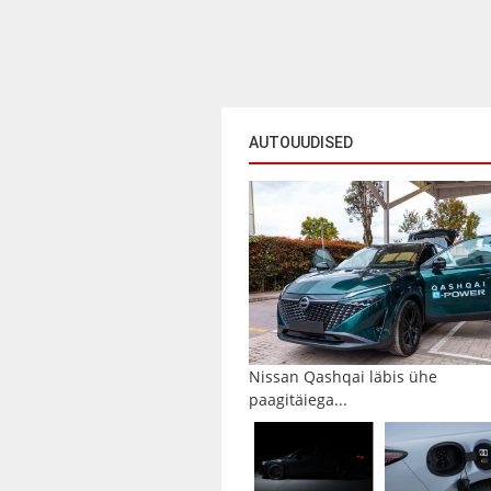
AUTOUUDISED
Nissan Qashqai läbis ühe
paagitäiega...