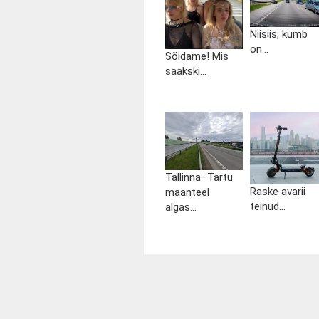
Niisiis, kumb
on...
Sõidame! Mis
saakski...
Tallinna–Tartu
Raske avarii
maanteel
teinud...
algas...