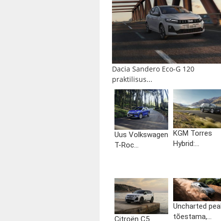
Dacia Sandero Eco-G 120
praktilisus...
KGM Torres
Uus Volkswagen
Hybrid:...
T-Roc...
Uncharted pea
tõestama,...
Citroën C5