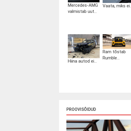
Mercedes-AMG
Vaata, miks ei..
valmistab uut...
Ram tõstab
Rumble...
Hiina autod ei...
PROOVISÕIDUD