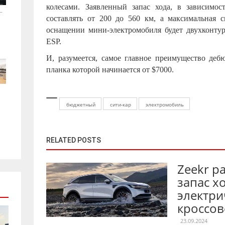
колесами. Заявленный запас хода, в зависимос
.
составлять от 200 до 560 км, а максимальная с
оснащении мини-электромобиля будет двухконтур
ESP.
И, разумеется, самое главное преимущество дебю
планка которой начинается от $7000.
бюджетный
сити-кар
электромобиль
RELATED POSTS
Zeekr р
запас х
электри
кроссов
23.09.2024