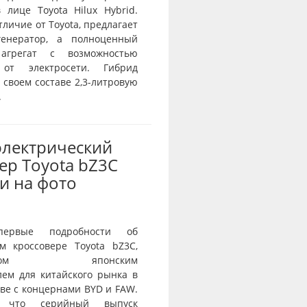
 лице Toyota Hilux Hybrid.
отличие от Toyota, предлагает
генератор, а полноценный
агрегат с возможностью
 от электросети. Гибрид
 своем составе 2,3-литровую
.
электрический
ер Toyota bZ3C
и на фото
первые подробности об
ом кроссовере Toyota bZ3C,
танном японским
лем для китайского рынка в
ве с концернами BYD и FAW.
я, что серийный выпуск