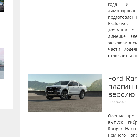
года и о
лимитирован
подготовле
Exclusive.
доступна с
линейке эл
эксклюзивн
части модел
отличается от
Ford Ra
плагин
версию
18.09.2024
Осенью прош
выпуск гиб
Ranger. Нако
немного оп