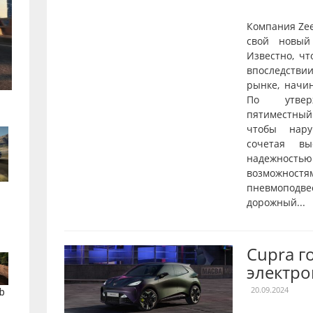
Компания Ze
свой новый
Известно, чт
впоследстви
рынке, начи
По утверж
пятиместны
чтобы нару
сочетая вы
надежнос
возможностя
пневмопод
дорожный...
Cupra г
электро
20.09.2024
b