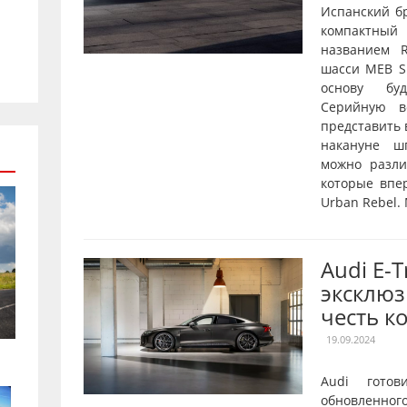
Испанский б
компактны
названием R
шасси MEB Sh
основу буд
Серийную в
представить 
накануне ш
можно разл
которые впе
Urban Rebel.
Audi E-
эксклюз
честь к
19.09.2024
Audi готов
обновленног