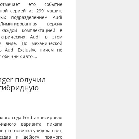
тмечает это событие
ной серией из 299 машин,
нных подразделением Audi
 Лимитированная версия
 каждой комплектацией в
ектрических Audi в этом
ом виде. По механической
ь Audi Exclusive ничем не
 обычных авто,...
nger получил
-гибридную
лого года Ford анонсировал
ридного варианта пикапа
нец-то новинка увидела свет,
оздав к дебюту прямого