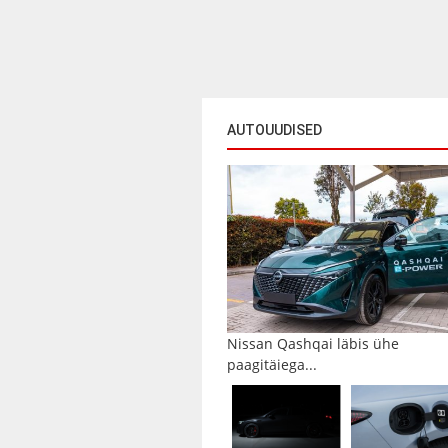
AUTOUUDISED
Nissan Qashqai läbis ühe
paagitäiega...