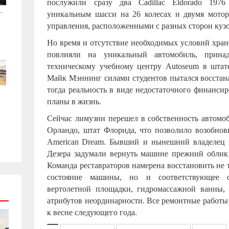
послужили сразу два Cadillac Eldorado 197
.
уникальным шасси на 26 колесах и двумя мото
управления, расположенными с разных сторон кузо
Но время и отсутствие необходимых условий хран
повлияли на уникальный автомобиль, прина
техническому учебному центру Autoseum в штат
Майк Мэннинг силами студентов пытался восстана
тогда реальность в виде недостаточного финанси
планы в жизнь.
Сейчас лимузин перешел в собственность автомоб
Орландо, штат Флорида, что позволило возобнов
American
Dream
. Бывший и нынешний владелец 
Дезера задумали вернуть машине прежний облик 
Команда реставраторов намерена восстановить не 
состояние машины, но и соответствующее о
вертолетной площадки, гидромассажной ванны,
атрибутов неординарности. Все ремонтные работы
к весне следующего года.