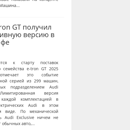
 Машина...
Tron GT получил
ивную версию в
офе
ится к старту поставок
о семейства e-tron GT 2025
тмечает это событие
ной серией из 299 машин,
нных подразделением Audi
 Лимитированная версия
 каждой комплектацией в
ектрических Audi в этом
ом виде. По механической
ь Audi Exclusive ничем не
 обычных авто,...