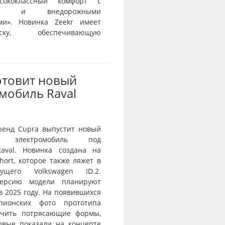
сококлассный комфорт с
тью и внедорожными
ми». Новинка Zeekr имеет
веску, обеспечивающую
отовит новый
мобиль Raval
ренд Cupra выпустит новый
й электромобиль под
aval. Новинка создана на
ort, которое также ляжет в
ущего Volkswagen ID.2.
ерсию модели планируют
в 2025 году. На появившихся
пионских фото прототипа
ичить потрясающие формы,
рвые показали на концепте