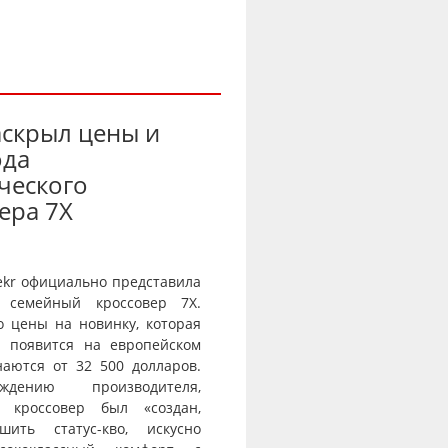
аскрыл цены и
ода
ческого
ера 7X
ekr официально представила
 семейный кроссовер 7X.
о цены на новинку, которая
и появится на европейском
наются от 32 500 долларов.
дению производителя,
й кроссовер был «создан,
шить статус-кво, искусно