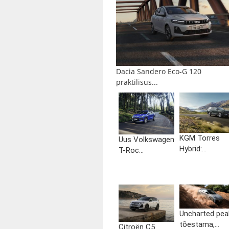
Dacia Sandero Eco-G 120
praktilisus...
KGM Torres
Uus Volkswagen
Hybrid:...
T-Roc...
Uncharted pea
tõestama,...
Citroën C5