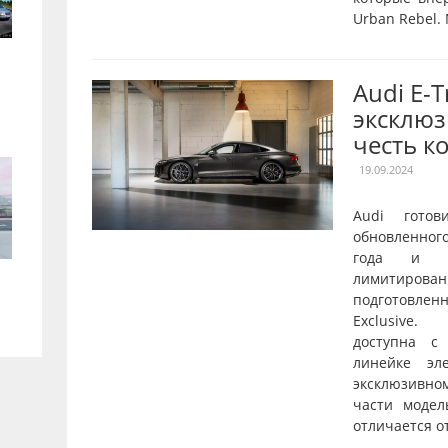
Urban Rebel.
Audi E-
эксклюз
честь к
19.09.2024
Audi готов
обновленног
года и о
лимитирован
подготовле
Exclusive.
доступна с
линейке эл
эксклюзивн
части модел
отличается от