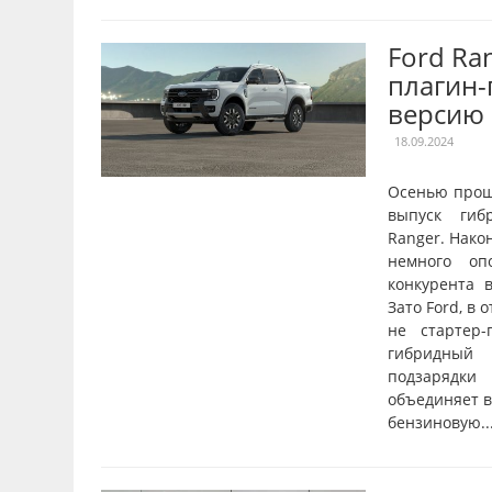
Ford Ra
плагин
версию
18.09.2024
Осенью прош
выпуск гиб
Ranger. Нако
немного оп
конкурента в
Зато Ford, в 
не стартер-
гибридный 
подзарядки
объединяет в
бензиновую..