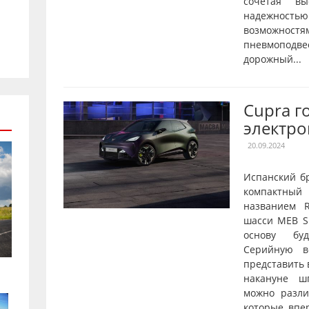
сочетая вы
надежнос
возможностя
пневмопод
дорожный...
Cupra г
электро
20.09.2024
Испанский б
компактны
названием R
шасси MEB Sh
основу буд
Серийную в
представить 
накануне ш
можно разл
которые впе