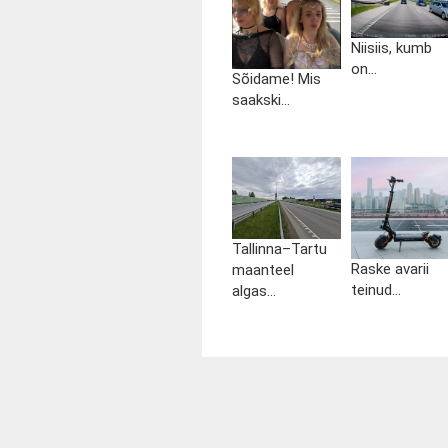
Niisiis, kumb
on...
Sõidame! Mis
saakski...
Tallinna–Tartu
Raske avarii
maanteel
teinud...
algas...