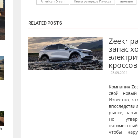
American Dream
Книга рекордов Гинесса
лимузин
RELATED POSTS
Zeekr р
запас х
электри
кроссов
23.09.2024
Компания Ze
свой новый
Известно, чт
впоследстви
рынке, начи
По утверж
пятиместны
b
чтобы нару