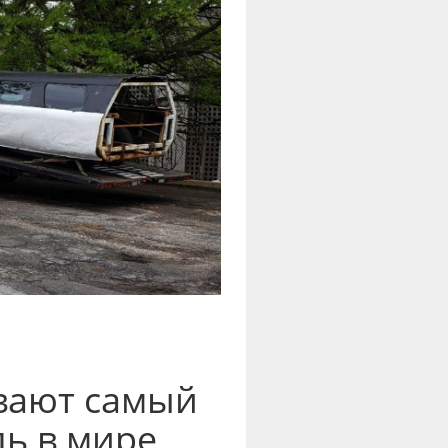
вают самый
ь в мире