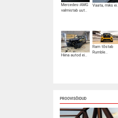
Mercedes-AMG
Vaata, miks ei..
valmistab uut...
Ram tõstab
Rumble...
Hiina autod ei...
PROOVISÕIDUD