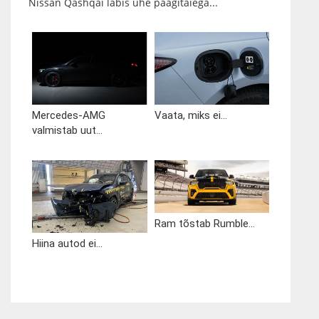
Nissan Qashqai läbis ühe paagitäiega...
Mercedes-AMG
Vaata, miks ei...
valmistab uut...
Ram tõstab Rumble...
Hiina autod ei...