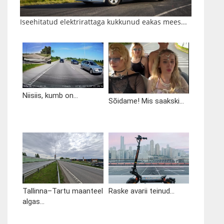
Iseehitatud elektrirattaga kukkunud eakas mees...
Niisiis, kumb on...
Sõidame! Mis saakski...
Tallinna–Tartu maanteel
Raske avarii teinud...
algas...