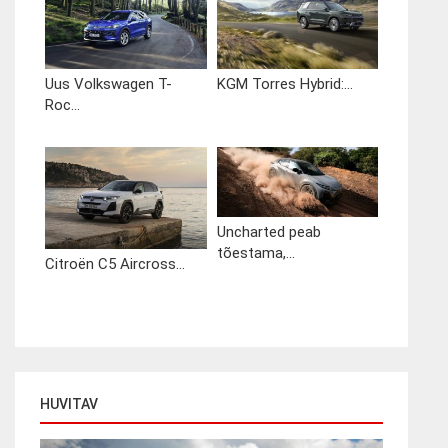
Uus Volkswagen T-
KGM Torres Hybrid:...
Roc...
Uncharted peab
tõestama,...
Citroën C5 Aircross...
HUVITAV