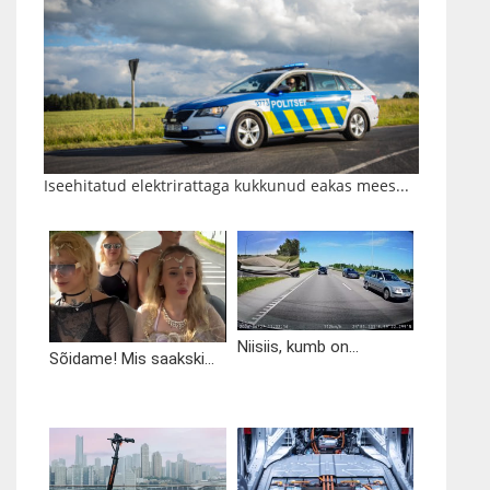
Iseehitatud elektrirattaga kukkunud eakas mees...
Niisiis, kumb on...
Sõidame! Mis saakski...