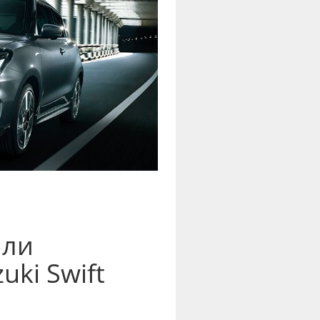
или
ki Swift