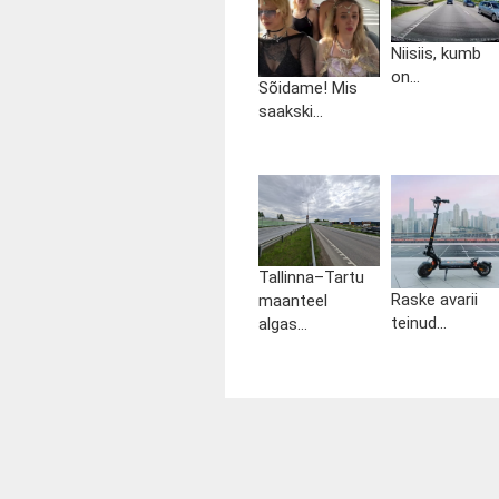
Niisiis, kumb
on...
Sõidame! Mis
saakski...
Tallinna–Tartu
Raske avarii
maanteel
teinud...
algas...