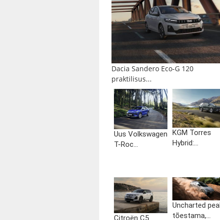
Dacia Sandero Eco-G 120
praktilisus...
KGM Torres
Uus Volkswagen
Hybrid:...
T-Roc...
Uncharted pea
tõestama,...
Citroën C5