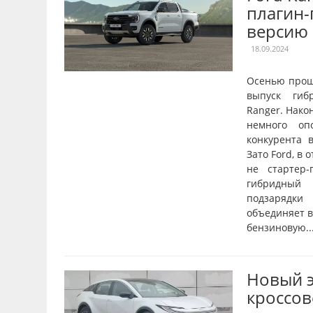
плагин
версию
18.09.2024
Осенью прош
выпуск гиб
Ranger. Нако
немного оп
конкурента в
Зато Ford, в 
не стартер-
гибридный 
подзарядки
объединяет в
бензиновую..
Новый 
кроссов