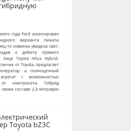
-гибридную
лого года Ford анонсировал
ридного варианта пикапа
нец-то новинка увидела свет,
оздав к дебюту прямого
 лице Toyota Hilux Hybrid.
отличие от Toyota, предлагает
генератор, а полноценный
агрегат с возможностью
 от электросети. Гибрид
 своем составе 2,3-литровую
.
электрический
ер Toyota bZ3C