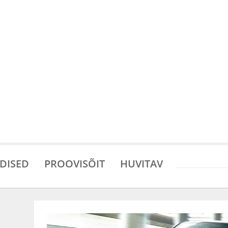
DISED
PROOVISÕIT
HUVITAV