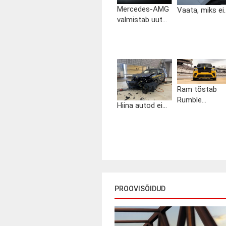
Mercedes-AMG
Vaata, miks ei..
valmistab uut...
Ram tõstab
Rumble...
Hiina autod ei...
PROOVISÕIDUD