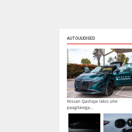
AUTOUUDISED
Nissan Qashqai läbis ühe
paagitäiega...