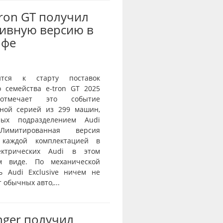
Tron GT получил
ивную версию в
офе
ится к старту поставок
о семейства e-tron GT 2025
тмечает это событие
ной серией из 299 машин,
нных подразделением Audi
 Лимитированная версия
 каждой комплектацией в
ектрических Audi в этом
ом виде. По механической
ь Audi Exclusive ничем не
 обычных авто,...
nger получил