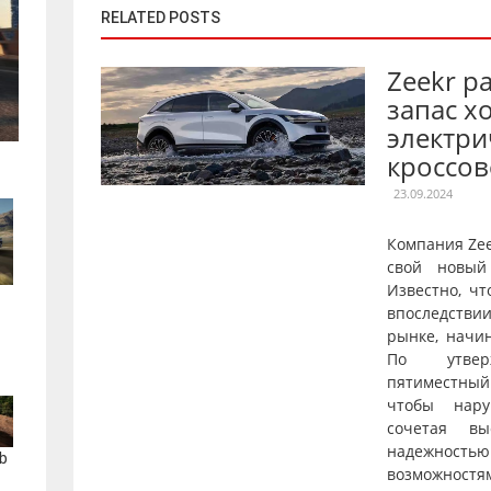
RELATED POSTS
Zeekr р
запас х
электри
кроссов
23.09.2024
Компания Ze
свой новый
Известно, чт
впоследстви
рынке, начи
По утверж
пятиместны
чтобы нару
сочетая вы
надежнос
b
возможностя