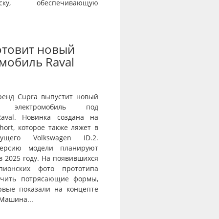
веску, обеспечивающую
отовит новый
мобиль Raval
ренд Cupra выпустит новый
й электромобиль под
aval. Новинка создана на
ort, которое также ляжет в
ущего Volkswagen ID.2.
ерсию модели планируют
в 2025 году. На появившихся
пионских фото прототипа
ичить потрясающие формы,
рвые показали на концепте
 Машина...