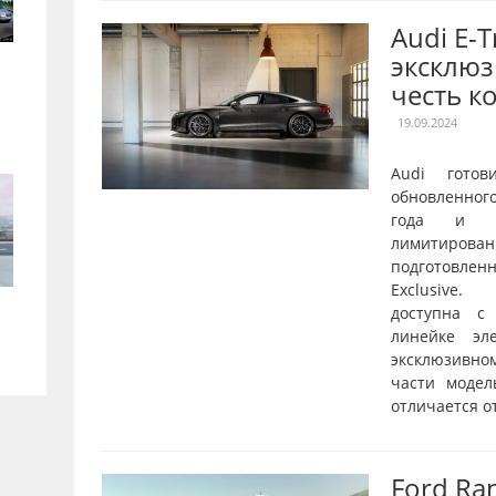
Audi E-
эксклюз
честь к
19.09.2024
Audi готов
обновленног
года и о
лимитирован
подготовле
Exclusive.
доступна с
линейке эл
эксклюзивн
части модел
отличается от
Ford Ra