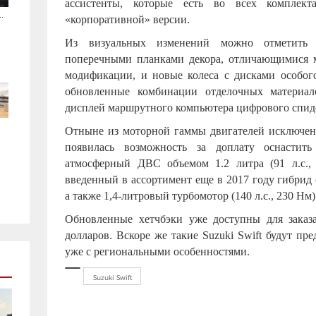
ассистенты, которые есть во всех комплект
.
«корпоративной» версии.
Из визуальных изменений можно отметить
поперечными планками декора, отличающимися м
модификации, и новые колеса с дисками особого
обновленные комбинации отделочных материа
дисплей маршрутного компьютера цифрового спид
Отныне из моторной гаммы двигателей исключена
появилась возможность за доплату оснастить 
атмосферный ДВС объемом 1.2 литра (91 л.с.,
введенный в ассортимент еще в 2017 году гибри
а также 1,4-литровый турбомотор (140 л.с., 230 Нм) 
Обновленные хетчбэки уже доступны для заказ
долларов. Вскоре же такие Suzuki Swift будут п
уже с региональными особенностями.
Suzuki Swift