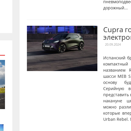
пневмопод
дорожный...
Cupra г
электро
20.09.2024
Испанский б
компактны
названием R
шасси MEB Sh
основу буд
Серийную в
представить 
накануне ш
можно разл
которые впе
Urban Rebel.