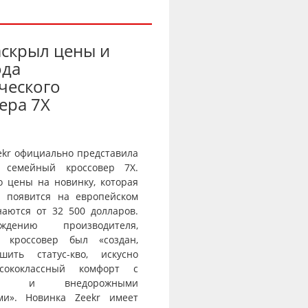
аскрыл цены и
ода
ческого
ера 7X
ekr официально представила
 семейный кроссовер 7X.
о цены на новинку, которая
и появится на европейском
наются от 32 500 долларов.
дению производителя,
й кроссовер был «создан,
шить статус-кво, искусно
сококлассный комфорт с
тью и внедорожными
ми». Новинка Zeekr имеет