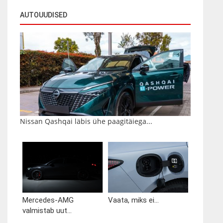
AUTOUUDISED
Nissan Qashqai läbis ühe paagitäiega...
Mercedes-AMG
Vaata, miks ei...
valmistab uut...