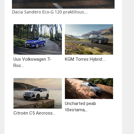
Dacia Sandero Eco-G 120 praktilisus...
Uus Volkswagen T-
KGM Torres Hybrid:...
Roc...
Uncharted peab
tõestama,...
Citroën C5 Aircross...