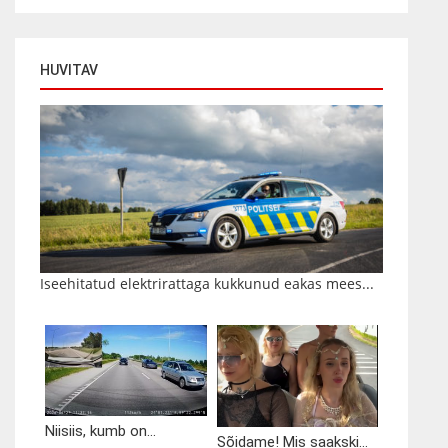
HUVITAV
Iseehitatud elektrirattaga kukkunud eakas mees...
Niisiis, kumb on...
Sõidame! Mis saakski...