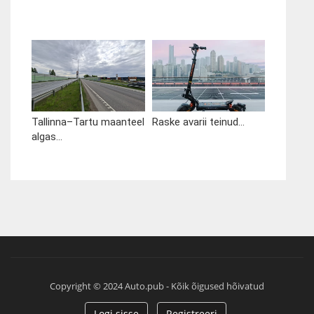
Tallinna–Tartu maanteel
Raske avarii teinud...
algas...
Copyright © 2024 Auto.pub - Kõik õigused hõivatud
Logi sisse
Registreeri