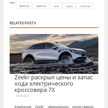
BMW M3
BMW M4
купе
седан
спорткар
RELATED POSTS
Zeekr раскрыл цены и запас
хода электрического
кроссовера 7X
23.09.2024
Компания Zeekr официально представила