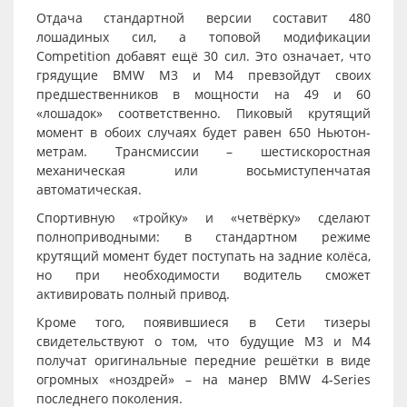
Отдача стандартной версии составит 480
лошадиных сил, а топовой модификации
Competition добавят ещё 30 сил. Это означает, что
грядущие BMW M3 и M4 превзойдут своих
предшественников в мощности на 49 и 60
«лошадок» соответственно. Пиковый крутящий
момент в обоих случаях будет равен 650 Ньютон-
метрам. Трансмиссии – шестискоростная
механическая или восьмиступенчатая
автоматическая.
Спортивную «тройку» и «четвёрку» сделают
полноприводными: в стандартном режиме
крутящий момент будет поступать на задние колёса,
но при необходимости водитель сможет
активировать полный привод.
Кроме того, появившиеся в Сети тизеры
свидетельствуют о том, что будущие M3 и M4
получат оригинальные передние решётки в виде
огромных «ноздрей» – на манер BMW 4-Series
последнего поколения.