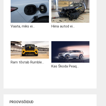
Vaata, miks ei...
Hiina autod ei...
Ram tõstab Rumble...
Kas Škoda Peaq...
PROOVISÕIDUD