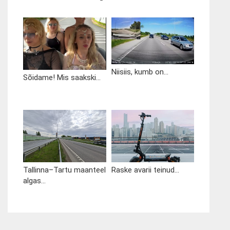
Niisiis, kumb on...
Sõidame! Mis saakski...
Tallinna–Tartu maanteel
Raske avarii teinud...
algas...