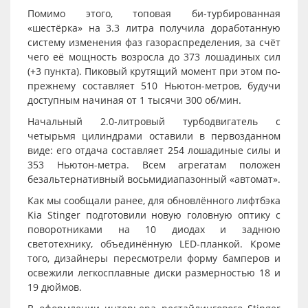
Помимо этого, топовая би-турбированная
«шестёрка» на 3.3 литра получила доработанную
систему изменения фаз газораспределения, за счёт
чего её мощность возросла до 373 лошадиных сил
(+3 пункта). Пиковый крутящий момент при этом по-
прежнему составляет 510 Ньютон-метров, будучи
доступным начиная от 1 тысячи 300 об/мин.
Начальный 2.0-литровый турбодвигатель с
четырьмя цилиндрами оставили в первозданном
виде: его отдача составляет 254 лошадиные силы и
353 Ньютон-метра. Всем агрегатам положен
безальтернативный восьмидиапазонный «автомат».
Как мы сообщали ранее, для обновлённого лифтбэка
Kia Stinger подготовили новую головную оптику с
поворотниками на 10 диодах и заднюю
светотехнику, объединённую LED-планкой. Кроме
того, дизайнеры пересмотрели форму бамперов и
освежили легкосплавные диски размерностью 18 и
19 дюймов.