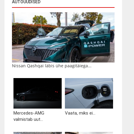
AUTOUUDISED
Nissan Qashqai läbis ühe paagitäiega...
Mercedes-AMG
Vaata, miks ei...
valmistab uut...