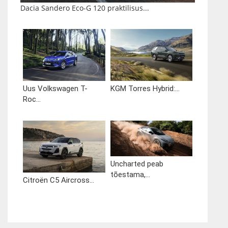
Dacia Sandero Eco-G 120 praktilisus...
Uus Volkswagen T-
KGM Torres Hybrid:...
Roc...
Uncharted peab
tõestama,...
Citroën C5 Aircross...