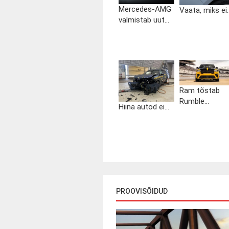
Mercedes-AMG
Vaata, miks ei..
valmistab uut...
Ram tõstab
Rumble...
Hiina autod ei...
PROOVISÕIDUD