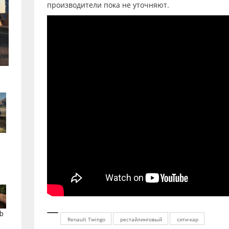
производители пока не уточняют.
b
Renault Twingo
рестайлинговый
сити-кар