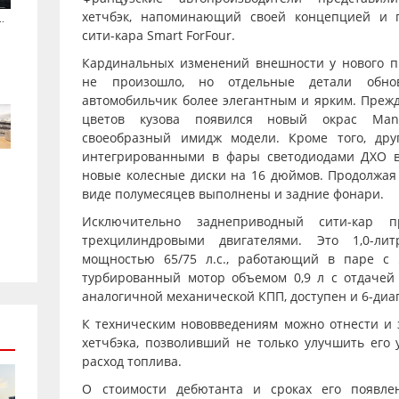
хетчбэк, напоминающий своей концепцией и 
.
сити-кара Smart ForFour.
Кардинальных изменений внешности у нового п
не произошло, но отдельные детали обно
автомобильчик более элегантным и ярким. Прежд
цветов кузова появился новый окрас Man
своеобразный имидж модели. Кроме того, др
интегрированными в фары светодиодами ДХО в
новые колесные диски на 16 дюймов. Продолжая 
виде полумесяцев выполнены и задние фонари.
Исключительно заднеприводный сити-кар п
трехцилиндровыми двигателями. Это 1,0-ли
мощностью 65/75 л.с., работающий в паре с 5
турбированный мотор объемом 0,9 л с отдачей в
аналогичной механической КПП, доступен и 6-диа
К техническим нововведениям можно отнести и
хетчбэка, позволивший не только улучшить его 
расход топлива.
О стоимости дебютанта и сроках его появле