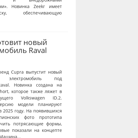
ми». Новинка Zeekr имеет
веску, обеспечивающую
отовит новый
мобиль Raval
ренд Cupra выпустит новый
й электромобиль под
aval. Новинка создана на
ort, которое также ляжет в
ущего Volkswagen ID.2.
ерсию модели планируют
в 2025 году. На появившихся
пионских фото прототипа
ичить потрясающие формы,
рвые показали на концепте
 Машина...