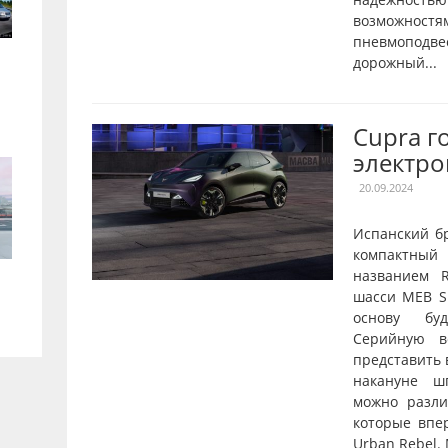
возможностя
пневмопод
дорожный...
Cupra г
электро
20.09.2024
Испанский б
компактны
названием R
шасси MEB Sh
основу буд
Серийную в
представить 
накануне ш
можно разл
которые впе
Urban Rebel.