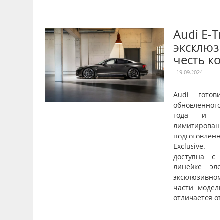
Audi E-
эксклюз
честь к
19.09.2024
Audi готов
обновленног
года и о
лимитирован
подготовле
Exclusive.
доступна с
линейке эл
эксклюзивн
части модел
отличается от