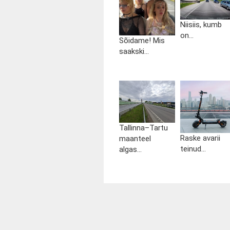
Niisiis, kumb
on...
Sõidame! Mis
saakski...
Tallinna–Tartu
Raske avarii
maanteel
teinud...
algas...