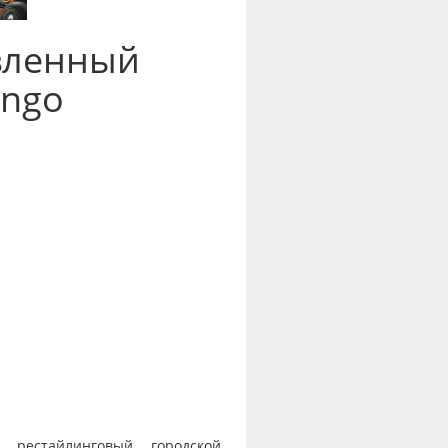
вленный
ingo
и рестайлинговый городской