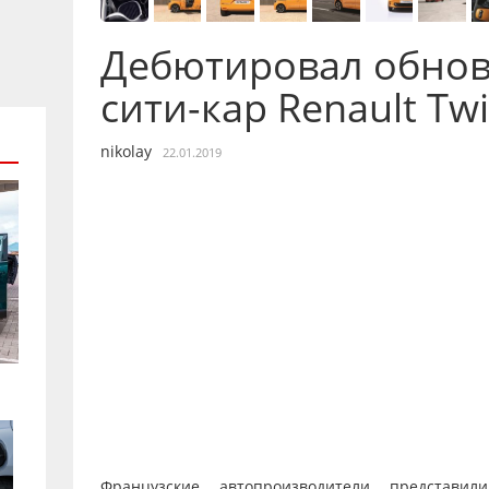
Дебютировал обно
сити-кар Renault Tw
nikolay
22.01.2019
Французские автопроизводители представил