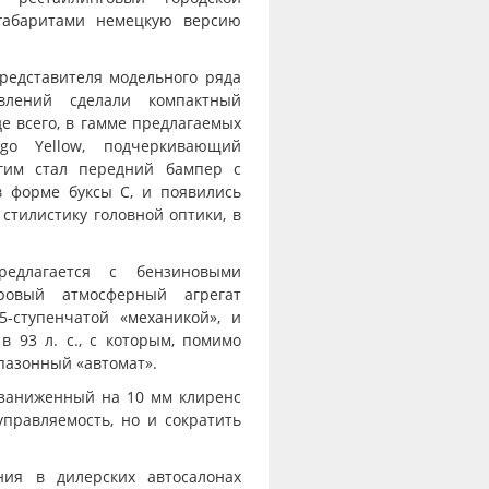
габаритами немецкую версию
редставителя модельного ряда
влений сделали компактный
е всего, в гамме предлагаемых
go Yellow, подчеркивающий
угим стал передний бампер с
 форме буксы С, и появились
стилистику головной оптики, в
редлагается с бензиновыми
тровый атмосферный агрегат
-ступенчатой «механикой», и
 93 л. с., с которым, помимо
пазонный «автомат».
 заниженный на 10 мм клиренс
управляемость, но и сократить
ния в дилерских автосалонах