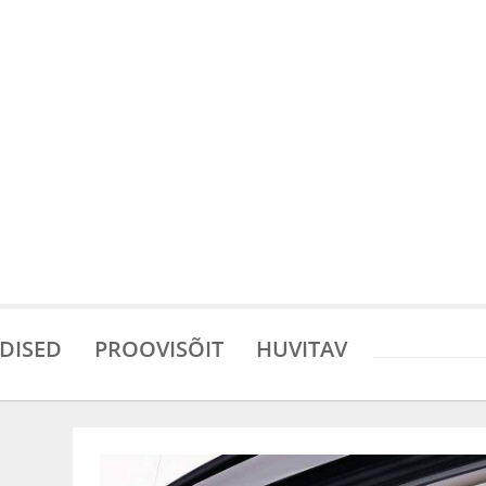
DISED
PROOVISÕIT
HUVITAV