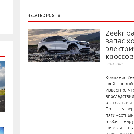
RELATED POSTS
Zeekr р
запас х
электри
кроссов
23.09.2024
Компания Ze
свой новый
Известно, чт
впоследстви
рынке, начи
По утверж
пятиместны
чтобы нару
сочетая вы
надежнос