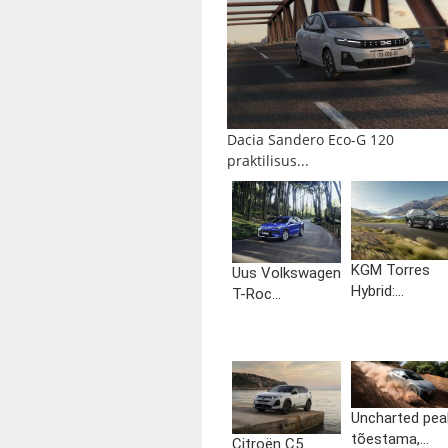
Dacia Sandero Eco-G 120
praktilisus...
KGM Torres
Uus Volkswagen
Hybrid:...
T-Roc...
Uncharted pea
tõestama,...
Citroën C5