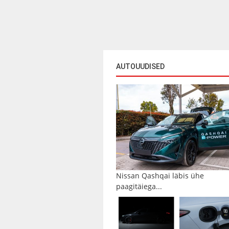
AUTOUUDISED
Nissan Qashqai läbis ühe
paagitäiega...