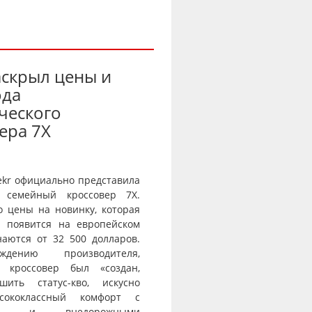
аскрыл цены и
ода
ческого
ера 7X
ekr официально представила
 семейный кроссовер 7X.
о цены на новинку, которая
и появится на европейском
наются от 32 500 долларов.
дению производителя,
й кроссовер был «создан,
шить статус-кво, искусно
сококлассный комфорт с
тью и внедорожными