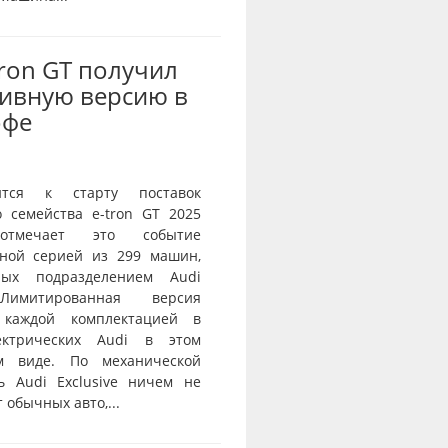
Tron GT получил
ивную версию в
офе
ится к старту поставок
о семейства e-tron GT 2025
тмечает это событие
ной серией из 299 машин,
нных подразделением Audi
 Лимитированная версия
 каждой комплектацией в
ектрических Audi в этом
ом виде. По механической
ь Audi Exclusive ничем не
 обычных авто,...