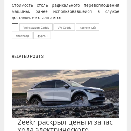
Стоимость столь радикального перевоплощения
машины, ранее использовавшейся в службе
доставки, не оглашается.
Volkswagen Caddy
VW Caddy
кастомный
спорткар
фургон
RELATED POSTS
Zeekr раскрыл цены и запас
хода электрического