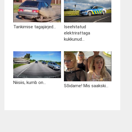
Tankimise tagajärjed...
Iseehitatud
elektrirattaga
kukkunud...
Niisiis, kumb on...
Sõidame! Mis saakski...