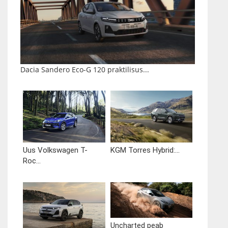
Dacia Sandero Eco-G 120 praktilisus...
Uus Volkswagen T-
KGM Torres Hybrid:...
Roc...
Uncharted peab