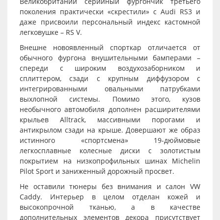
Великобритании серийный фургончик третьего
поколения практически «скрестили» с Audi RS3 и
даже присвоили персональный индекс кастомной
легковушке – RS V.
Внешне новоявленный спорткар отличается от
обычного фургона внушительными бамперами –
спереди с широким воздухозаборником и
сплиттером, сзади с крупным диффузором с
интегрированными овальными патрубками
выхлопной системы. Помимо этого, кузов
необычного автомобиля дополнен расширителями
крыльев Alltrack, массивными порогами и
антикрылом сзади на крыше. Довершают же образ
истинного «спортсмена» 19-дюймовые
легкосплавные колесные диски с золотистым
покрытием на низкопрофильных шинах Michelin
Pilot Sport и заниженный дорожный просвет.
Не оставили тюнеры без внимания и салон VW
Caddy. Интерьер в целом отделан кожей и
высокопрочной тканью, а в качестве
дополнительных элементов декора присутствует