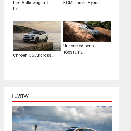
Uus Volkswagen T-
KGM Torres Hybrid:...
Roc...
Uncharted peab
tõestama,...
Citroën C5 Aircross...
HUVITAV