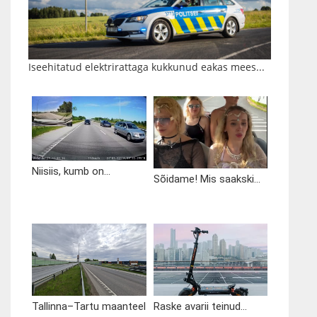
Iseehitatud elektrirattaga kukkunud eakas mees...
Niisiis, kumb on...
Sõidame! Mis saakski...
Tallinna–Tartu maanteel
Raske avarii teinud...