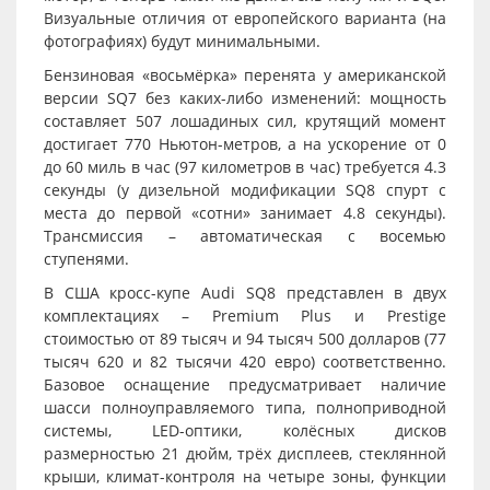
Визуальные отличия от европейского варианта (на
фотографиях) будут минимальными.
Бензиновая «восьмёрка» перенята у американской
версии SQ7 без каких-либо изменений: мощность
составляет 507 лошадиных сил, крутящий момент
достигает 770 Ньютон-метров, а на ускорение от 0
до 60 миль в час (97 километров в час) требуется 4.3
секунды (у дизельной модификации SQ8 спурт с
места до первой «сотни» занимает 4.8 секунды).
Трансмиссия – автоматическая с восемью
ступенями.
В США кросс-купе Audi SQ8 представлен в двух
комплектациях – Premium Plus и Prestige
стоимостью от 89 тысяч и 94 тысяч 500 долларов (77
тысяч 620 и 82 тысячи 420 евро) соответственно.
Базовое оснащение предусматривает наличие
шасси полноуправляемого типа, полноприводной
системы, LED-оптики, колёсных дисков
размерностью 21 дюйм, трёх дисплеев, стеклянной
крыши, климат-контроля на четыре зоны, функции