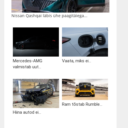
Nissan Qashqai läbis ühe paagitäiega...
Mercedes-AMG
Vaata, miks ei...
valmistab uut...
Ram tõstab Rumble...
Hiina autod ei...