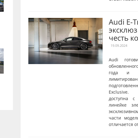
Audi E-
эксклюз
честь к
19.09.2024
Audi готов
обновленног
года и о
лимитирован
подготовле
Exclusive.
доступна с
линейке эл
эксклюзивн
части модел
отличается от