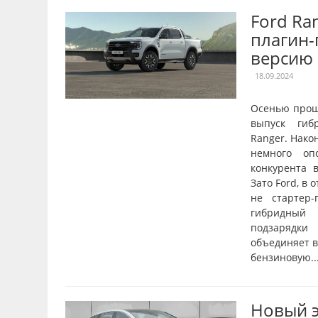
Ford Ra
плагин
версию
18.09.2024
Осенью прош
выпуск гиб
Ranger. Нако
немного оп
конкурента в
Зато Ford, в 
не стартер-
гибридный 
подзарядки
объединяет в
бензиновую..
Новый 