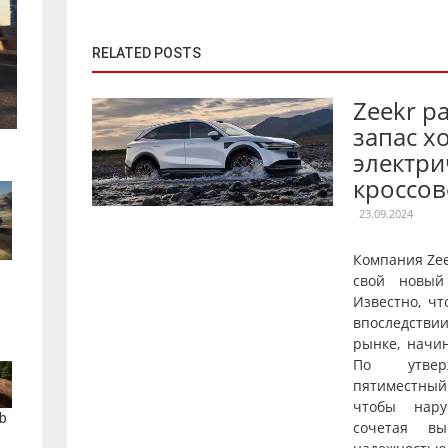
RELATED POSTS
Zeekr р
запас х
электри
кроссов
23.09.2024
Компания Ze
свой новый
Известно, чт
впоследстви
рынке, начи
По утверж
пятиместны
чтобы нару
b
сочетая вы