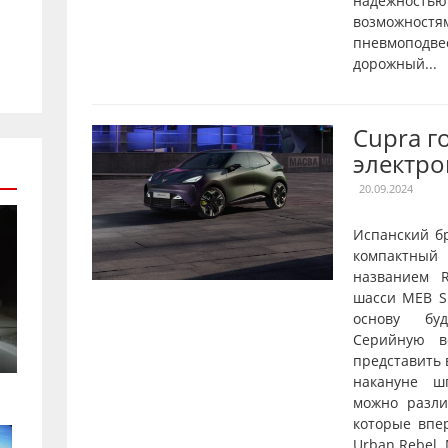
надежнос
возможностя
пневмопод
дорожный...
Cupra г
электро
20.09.2024
Испанский б
компактны
названием R
шасси MEB Sh
основу буд
Серийную в
представить 
накануне ш
можно разл
которые впе
Urban Rebel.