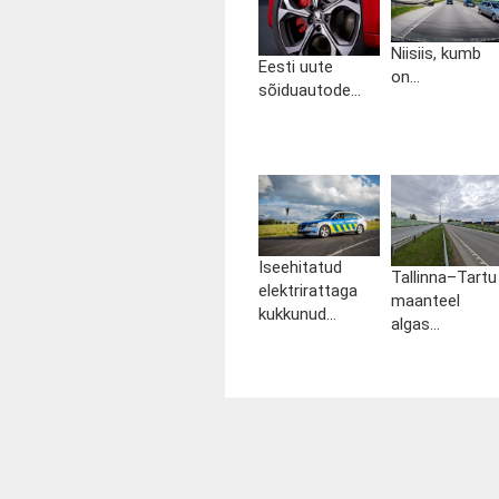
Niisiis, kumb
Eesti uute
on...
sõiduautode...
Iseehitatud
Tallinna–Tartu
elektrirattaga
maanteel
kukkunud...
algas...