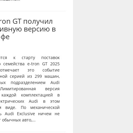
Tron GT получил
ивную версию в
офе
ится к старту поставок
о семейства e-tron GT 2025
тмечает это событие
ной серией из 299 машин,
нных подразделением Audi
 Лимитированная версия
 каждой комплектацией в
ектрических Audi в этом
ом виде. По механической
ь Audi Exclusive ничем не
 обычных авто,...