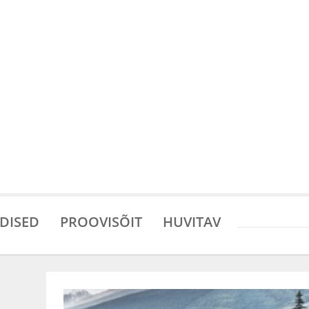
DISED
PROOVISÕIT
HUVITAV