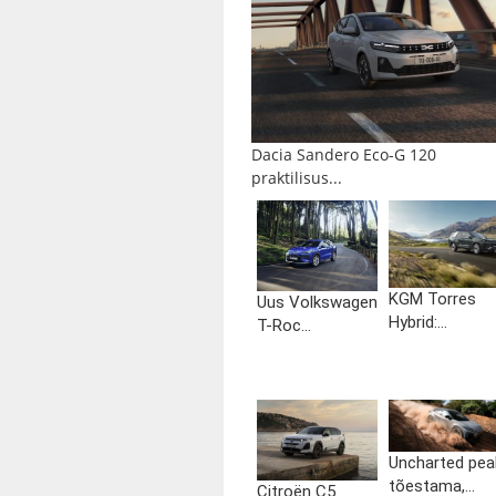
Dacia Sandero Eco-G 120
praktilisus...
KGM Torres
Uus Volkswagen
Hybrid:...
T-Roc...
Uncharted pea
tõestama,...
Citroën C5