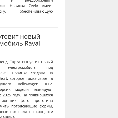
тью и внедорожными
ми». Новинка Zeekr имеет
веску, обеспечивающую
отовит новый
мобиль Raval
ренд Cupra выпустит новый
й электромобиль под
aval. Новинка создана на
ort, которое также ляжет в
ущего Volkswagen ID.2.
ерсию модели планируют
в 2025 году. На появившихся
пионских фото прототипа
ичить потрясающие формы,
рвые показали на концепте
 Машина...