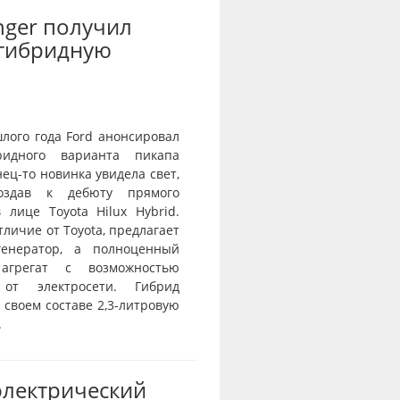
nger получил
-гибридную
лого года Ford анонсировал
ридного варианта пикапа
нец-то новинка увидела свет,
оздав к дебюту прямого
 лице Toyota Hilux Hybrid.
отличие от Toyota, предлагает
генератор, а полноценный
агрегат с возможностью
 от электросети. Гибрид
 своем составе 2,3-литровую
.
электрический