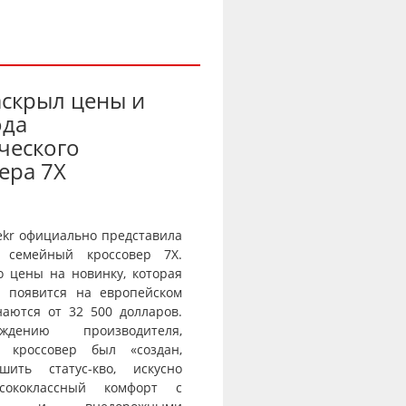
аскрыл цены и
ода
ческого
ера 7X
ekr официально представила
 семейный кроссовер 7X.
о цены на новинку, которая
и появится на европейском
наются от 32 500 долларов.
дению производителя,
й кроссовер был «создан,
шить статус-кво, искусно
сококлассный комфорт с