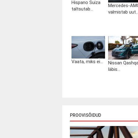
Hispano Suiza
Mercedes-AM
taltsutab...
valmistab uut..
Vaata, miks ei...
Nissan Qashqa
läbis...
PROOVISÕIDUD