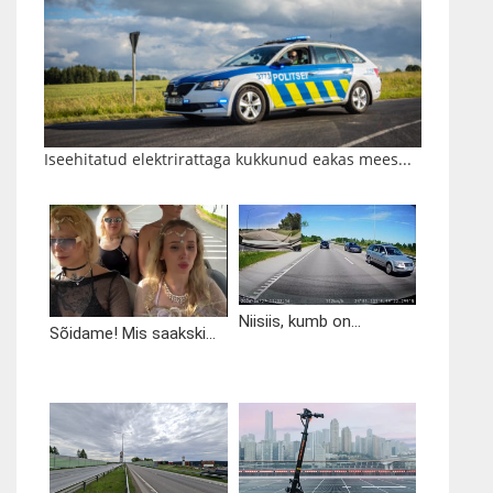
Iseehitatud elektrirattaga kukkunud eakas mees...
Niisiis, kumb on...
Sõidame! Mis saakski...