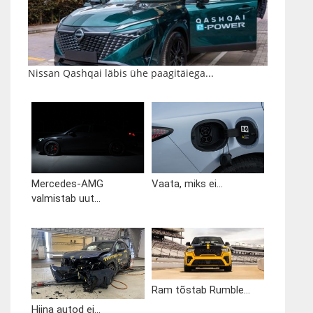
Nissan Qashqai läbis ühe paagitäiega...
Mercedes-AMG
Vaata, miks ei...
valmistab uut...
Ram tõstab Rumble...
Hiina autod ei...