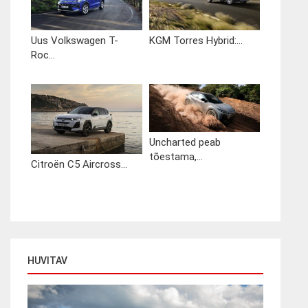
Uus Volkswagen T-
KGM Torres Hybrid:...
Roc...
Uncharted peab
tõestama,...
Citroën C5 Aircross...
HUVITAV