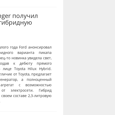
nger получил
-гибридную
лого года Ford анонсировал
ридного варианта пикапа
нец-то новинка увидела свет,
оздав к дебюту прямого
 лице Toyota Hilux Hybrid.
отличие от Toyota, предлагает
генератор, а полноценный
агрегат с возможностью
 от электросети. Гибрид
 своем составе 2,3-литровую
.