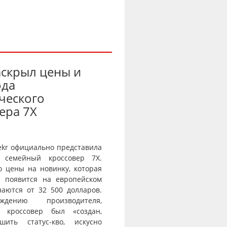
аскрыл цены и
ода
ческого
ера 7X
ekr официально представила
 семейный кроссовер 7X.
о цены на новинку, которая
и появится на европейском
наются от 32 500 долларов.
дению производителя,
й кроссовер был «создан,
шить статус-кво, искусно