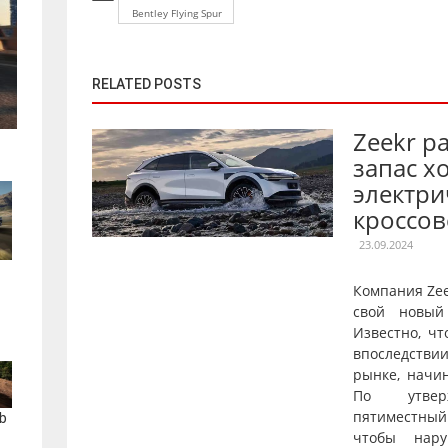
Bentley Flying Spur
RELATED POSTS
Zeekr р
запас х
электри
кроссов
23.09.2024
Компания Ze
свой новый
Известно, чт
впоследстви
рынке, начи
По утверж
пятиместны
b
чтобы нару