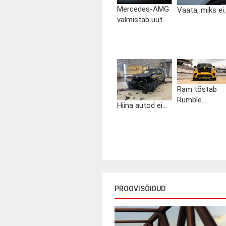
Mercedes-AMG
Vaata, miks ei..
valmistab uut...
Ram tõstab
Rumble...
Hiina autod ei...
PROOVISÕIDUD