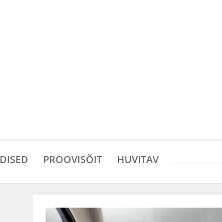
DISED
PROOVISÕIT
HUVITAV