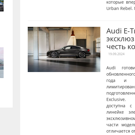
которые впе
Urban Rebel.
Audi E-
эксклюз
честь к
19.09.2024
Audi готов
обновленног
года и о
лимитирован
подготовле
Exclusive.
доступна с
линейке эл
эксклюзивн
части модел
отличается от