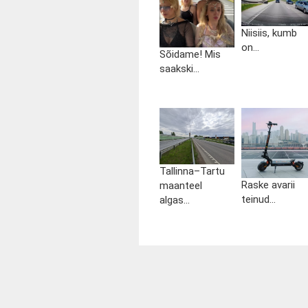
Niisiis, kumb
on...
Sõidame! Mis
saakski...
Tallinna–Tartu
Raske avarii
maanteel
teinud...
algas...