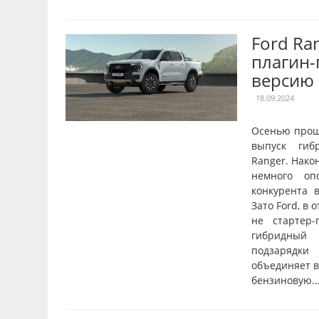
Ford Ra
плагин
версию
18.09.2024
Осенью прош
выпуск гиб
Ranger. Нако
немного оп
конкурента в
Зато Ford, в 
не стартер-
гибридный 
подзарядки
объединяет в
бензиновую..