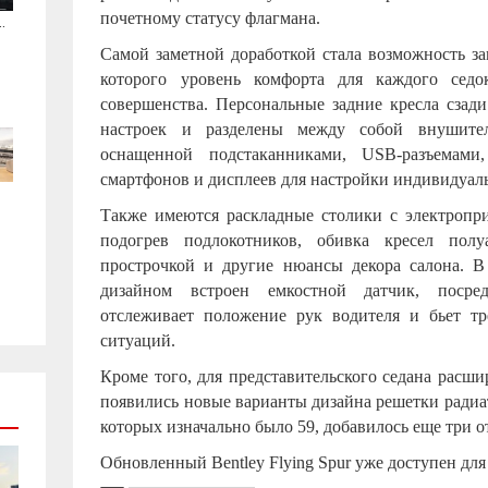
почетному статусу флагмана.
.
Самой заметной доработкой стала возможность за
которого уровень комфорта для каждого седо
совершенства. Персональные задние кресла сзад
настроек и разделены между собой внушител
оснащенной подстаканниками,
USB
-разъемами
смартфонов и дисплеев для настройки индивидуал
Также имеются раскладные столики с электропри
подогрев подлокотников, обивка кресел пол
прострочкой и другие нюансы декора салона. В
дизайном встроен емкостной датчик, посред
отслеживает положение рук водителя и бьет тр
ситуаций.
Кроме того, для представительского седана расши
появились новые варианты дизайна решетки радиато
которых изначально было 59, добавилось еще три о
Обновленный Bentley Flying Spur уже доступен для 