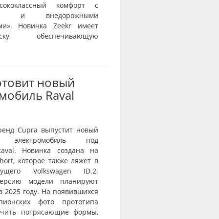
сококлассный комфорт с
тью и внедорожными
ми». Новинка Zeekr имеет
веску, обеспечивающую
отовит новый
мобиль Raval
ренд Cupra выпустит новый
й электромобиль под
aval. Новинка создана на
ort, которое также ляжет в
ущего Volkswagen ID.2.
ерсию модели планируют
в 2025 году. На появившихся
пионских фото прототипа
ичить потрясающие формы,