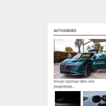
AUTOUUDISED
Nissan Qashqai läbis ühe
paagitäiega...