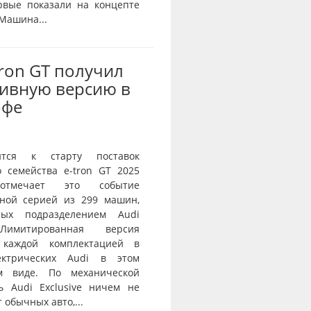
рвые показали на концепте
 Машина...
Tron GT получил
ивную версию в
офе
ится к старту поставок
о семейства e-tron GT 2025
тмечает это событие
ной серией из 299 машин,
нных подразделением Audi
 Лимитированная версия
 каждой комплектацией в
ектрических Audi в этом
ом виде. По механической
ь Audi Exclusive ничем не
 обычных авто,...