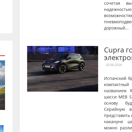
сочетая вы
надежнос
возможностя
пневмопод
дорожный...
Cupra г
электро
20.09.2024
Испанский б
компактны
названием R
шасси MEB Sh
основу буд
Серийную в
представить 
накануне ш
можно разл