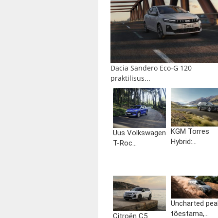
Dacia Sandero Eco-G 120
praktilisus...
KGM Torres
Uus Volkswagen
Hybrid:...
T-Roc...
Uncharted pea
tõestama,...
Citroën C5