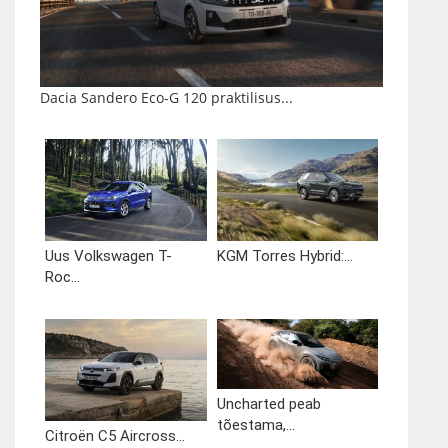
Dacia Sandero Eco-G 120 praktilisus...
Uus Volkswagen T-
KGM Torres Hybrid:...
Roc...
Uncharted peab
tõestama,...
Citroën C5 Aircross...