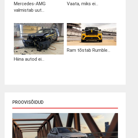
Mercedes-AMG
Vaata, miks ei...
valmistab uut...
Ram tõstab Rumble...
Hiina autod ei...
PROOVISÕIDUD