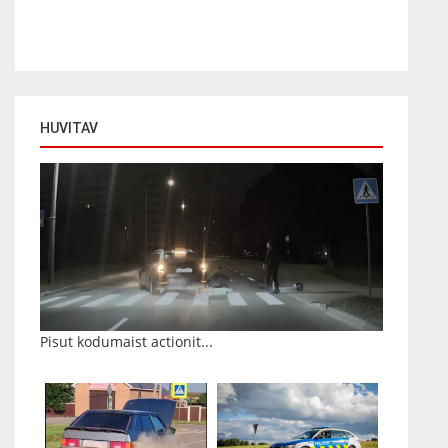
HUVITAV
Pisut kodumaist actionit...