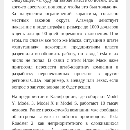
следующее: «Я буду на заводе вместе со всеми. Если
кого-то арестуют, попрошу, чтобы это был только я».
За нарушения ограничений карантина, согласно
местных законов округа Аламеда действует
наказание в виде штрафа в размере до 1000 долларов
в день или до 90 дней тюремного заключения. При
этом, по словам все того же Маска, ситуация в штате
«запутанная»: некоторым предприятиям власти
разрешили возобновить работу, но завод Tesla в их
число не попал. В связи с этим Илон Маск даже
пригрозил перенести штаб-квартиру компании и
разработку перспективных проектов в другие
регионы США, например, в Неваду или Техас, если
вопрос о запуске завода не будет решен.
На предприятии в Калифорнии, где собирают Model
Y, Model 3, Model X и Model S, работают 10 тысяч
человек. Ранее пресс-служба компании уже сообщала
об отсрочке запуска серийного производства Tesla
Roadster 2, как неприоритетного в сложившихся
обстоятельствах. А основные усилия сейчас