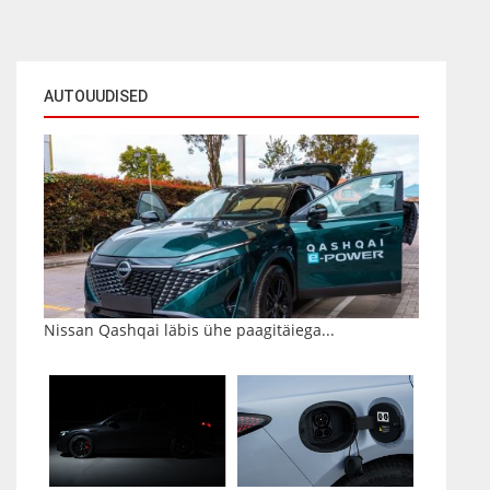
AUTOUUDISED
Nissan Qashqai läbis ühe paagitäiega...