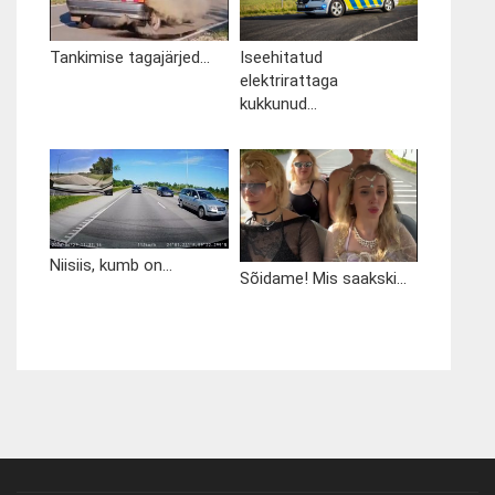
Tankimise tagajärjed...
Iseehitatud
elektrirattaga
kukkunud...
Niisiis, kumb on...
Sõidame! Mis saakski...