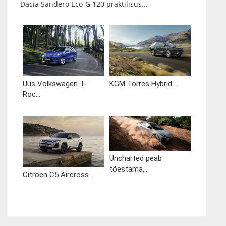
Dacia Sandero Eco-G 120 praktilisus...
Uus Volkswagen T-
KGM Torres Hybrid:...
Roc...
Uncharted peab
tõestama,...
Citroën C5 Aircross...