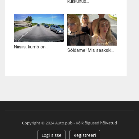
kukkunud...
Niisiis, kumb on...
Sõidame! Mis saakski...
Copyright © 2024 Auto.pub - Kõik õigused hõivatud
Logi sisse
Registreeri