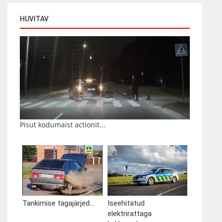
HUVITAV
Pisut kodumaist actionit...
Tankimise tagajärjed...
Iseehitatud
elektrirattaga