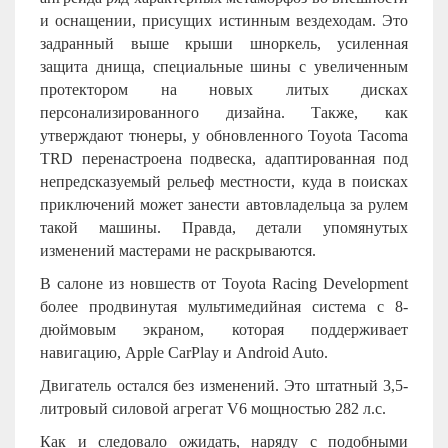
и оснащении, присущих истинным вездеходам. Это
задранный выше крыши шноркель, усиленная
защита днища, специальные шины с увеличенным
протектором на новых литых дисках
персонализированного дизайна. Также, как
утверждают тюнеры, у обновленного Toyota Tacoma
TRD перенастроена подвеска, адаптированная под
непредсказуемый рельеф местности, куда в поисках
приключений может занести автовладельца за рулем
такой машины. Правда, детали упомянутых
изменений мастерами не раскрываются.
В салоне из новшеств от Toyota Racing Development
более продвинутая мультимедийная система с 8-
дюймовым экраном, которая поддерживает
навигацию, Apple CarPlay и Android Auto.
Двигатель остался без изменений. Это штатный 3,5-
литровый силовой агрегат
V
6 мощностью 282 л.с.
Как и следовало ожидать, наряду с подобными