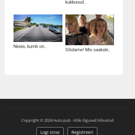
kukkunud...
Niisiis, kumb on...
Sõidame! Mis saakski...
Copyright © 2024 Auto.pub - Kõik õigused hõivatud
Logi sisse
Registreeri