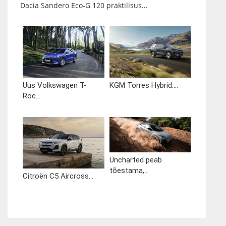
Dacia Sandero Eco-G 120 praktilisus...
Uus Volkswagen T-
KGM Torres Hybrid:...
Roc...
Uncharted peab
tõestama,...
Citroën C5 Aircross...