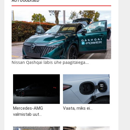
AUTOUUDISED
Nissan Qashqai läbis ühe paagitäiega...
Mercedes-AMG
Vaata, miks ei...
valmistab uut...