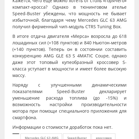
Кажется, чего ещё можно хотеть от столь «горячего»
компакт-кросса? Однако в тюнинговом ателье
Speed-Buster убеждены, что мощность не бывает
избыточной, благодаря чему Mercedes GLC 63 AMG
получил фирменный чип-модуль CTRS Tuning Box.
В итоге отдача двигателя «Мерса» возросла до 618
лошадиных сил (+108 пунктов) и 840 Ньютон-метров
(+140 пунктов). Теперь он в состоянии составить
конкуренцию AMG GLE 63 S 4MATIC Coupe, однако
даже этот топовый купеобразный кроссовер S-
класса уступает в мощности и имеет более высокую
массу.
Наряду с улучшенными динамическими
показателями Speed-Buster декларирует
уменьшение расхода топлива (до -15%) и
возможность настройки производительности
мотора при помощи специального приложения для
смартфона.
Информации о стоимости доработок пока нет.
Mercedes GLC 63 AMG
Speed-Buster
кроссовер