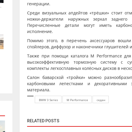
генерации.
.
Среди визуальных апдейтов «трёшки» стоит отм
ножки-держатели наружных зеркал заднего
Перечисленные детали могут иметь карбон
исполнение.
Помимо этого, в перечень аксессуаров вошл
спойлеров, диффузор и наконечники глушителей из
Также при помощи каталога M Performance для
высокоэффективную тормозную систему с су
комплекты легкосплавных колёсных дисков в неск
Салон баварской «тройки» можно разнообраз
карбоновыми лепестками и декоративными э
материала.
BMW 3 Series
М Performance
седан
RELATED POSTS