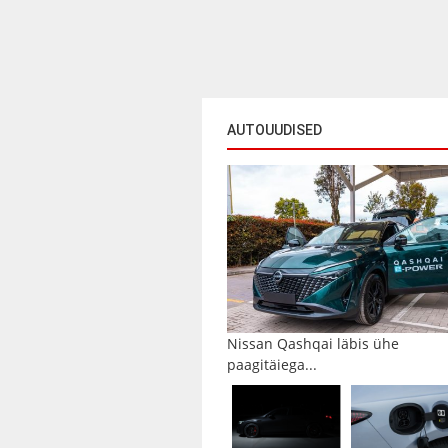
AUTOUUDISED
Nissan Qashqai läbis ühe
paagitäiega...