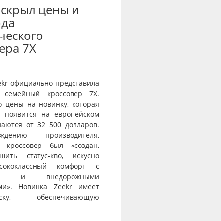
аскрыл цены и
ода
ческого
ера 7X
ekr официально представила
 семейный кроссовер 7X.
о цены на новинку, которая
и появится на европейском
наются от 32 500 долларов.
дению производителя,
й кроссовер был «создан,
шить статус-кво, искусно
сококлассный комфорт с
тью и внедорожными
ми». Новинка Zeekr имеет
веску, обеспечивающую