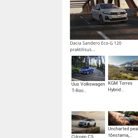
Dacia Sandero Eco-G 120
praktilisus...
KGM Torres
Uus Volkswagen
Hybrid:...
T-Roc...
Uncharted pea
tõestama,...
Citroën C5