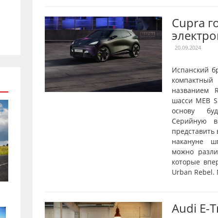
Cupra г
электро
20.09.2024
Испанский б
компактны
названием R
шасси MEB Sh
основу буд
Серийную в
представить 
накануне ш
можно разл
которые впе
Urban Rebel.
Audi E-