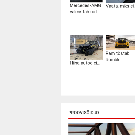
Mercedes-AMG
Vaata, miks ei..
valmistab uut...
Ram tõstab
Rumble...
Hiina autod ei...
PROOVISÕIDUD