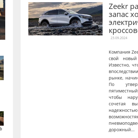
Zeekr р
запас х
электри
кроссов
23.09.2024
Компания Ze
свой новый
Известно, чт
впоследстви
рынке, начи
По утверж
пятиместны
чтобы нару
сочетая вы
надежнос
возможностя
пневмопод
b
дорожный...