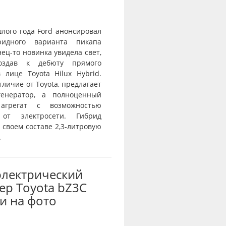
лого года Ford анонсировал
ридного варианта пикапа
нец-то новинка увидела свет,
оздав к дебюту прямого
 лице Toyota Hilux Hybrid.
отличие от Toyota, предлагает
генератор, а полноценный
агрегат с возможностью
 от электросети. Гибрид
 своем составе 2,3-литровую
.
электрический
ер Toyota bZ3C
и на фото