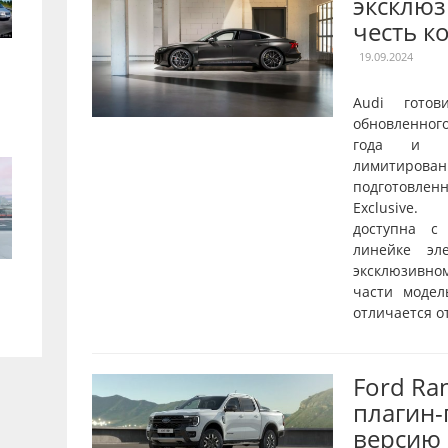
эксклюз
честь к
19.09.2024
Audi готов
обновленног
года и о
лимитирован
подготовле
Exclusive.
доступна с
линейке эл
эксклюзивн
части модел
отличается от
Ford Ra
плагин
версию