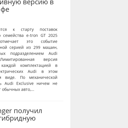
ивную версию в
офе
ится к старту поставок
о семейства e-tron GT 2025
тмечает это событие
ной серией из 299 машин,
нных подразделением Audi
 Лимитированная версия
 каждой комплектацией в
ектрических Audi в этом
ом виде. По механической
ь Audi Exclusive ничем не
 обычных авто,...
nger получил
-гибридную