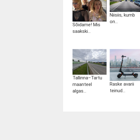
Niisiis, kumb
on...
Sõidame! Mis
saakski...
Tallinna–Tartu
Raske avarii
maanteel
teinud...
algas...