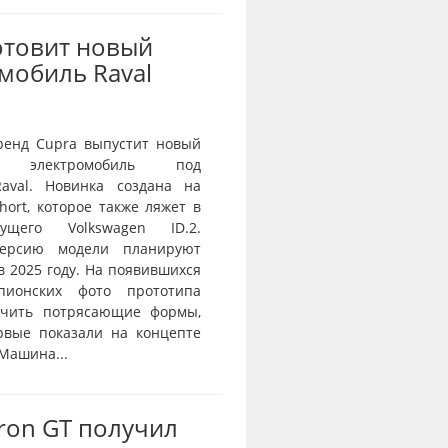
отовит новый
мобиль Raval
ренд Cupra выпустит новый
й электромобиль под
aval. Новинка создана на
ort, которое также ляжет в
ущего Volkswagen ID.2.
ерсию модели планируют
в 2025 году. На появившихся
пионских фото прототипа
ичить потрясающие формы,
рвые показали на концепте
 Машина...
Tron GT получил