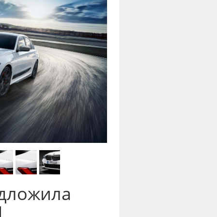
дложила
M