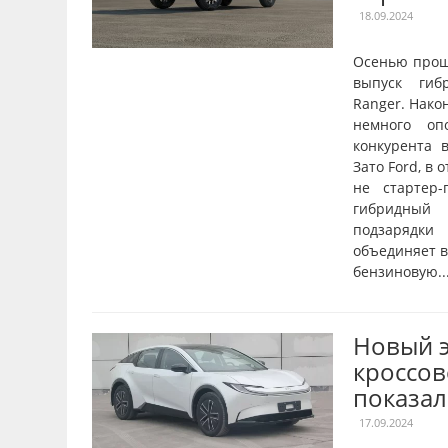
18.09.2024
Осенью прош
выпуск гиб
Ranger. Нако
немного оп
конкурента в
Зато Ford, в 
не стартер-
гибридный 
подзарядки
объединяет в
бензиновую..
Новый 
кроссов
показал
17.09.2024