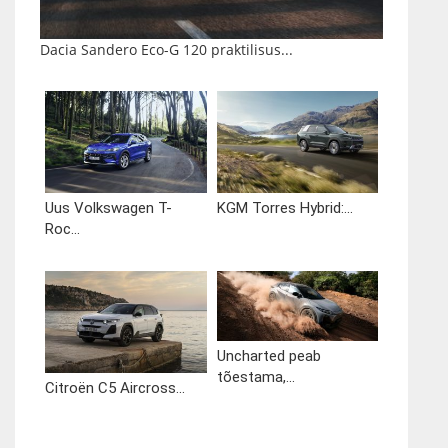
Dacia Sandero Eco-G 120 praktilisus...
Uus Volkswagen T-
KGM Torres Hybrid:...
Roc...
Uncharted peab
tõestama,...
Citroën C5 Aircross...