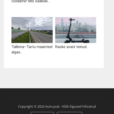
Sõidame! Mis saakski...
Tallinna–Tartu maanteel
Raske avarii teinud...
algas...
Copyright © 2024 Auto.pub - Kõik õigused hõivatud