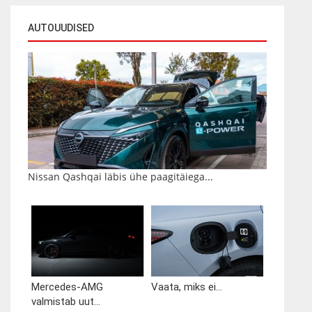
AUTOUUDISED
Nissan Qashqai läbis ühe paagitäiega...
Mercedes-AMG
Vaata, miks ei...
valmistab uut...