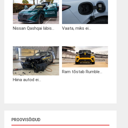
Nissan Qashqai läbis...
Vaata, miks ei...
Ram tõstab Rumble...
Hiina autod ei...
PROOVISÕIDUD