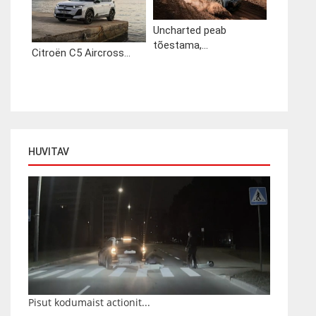
Uncharted peab
tõestama,...
Citroën C5 Aircross...
HUVITAV
Pisut kodumaist actionit...