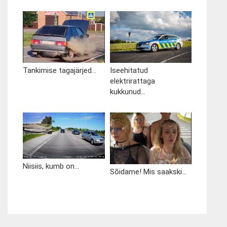
Tankimise tagajärjed...
Iseehitatud
elektrirattaga
kukkunud...
Niisiis, kumb on...
Sõidame! Mis saakski...