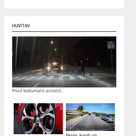
HUVITAV
Pisut kodumaist actionit...
Niisiis, kumb on...