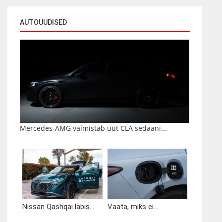
AUTOUUDISED
Mercedes-AMG valmistab uut CLA sedaani...
Nissan Qashqai läbis...
Vaata, miks ei...