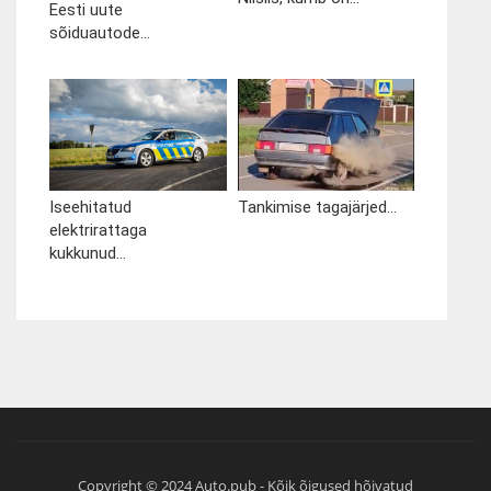
Eesti uute
sõiduautode...
Iseehitatud
Tankimise tagajärjed...
elektrirattaga
kukkunud...
Copyright © 2024 Auto.pub - Kõik õigused hõivatud