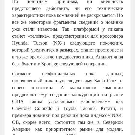
По понятным причинам, ни внешность
предстоящего дебютанта, ни его технические
характеристики пока компанией не раскрывается. Но
все же некоторые фрагменты сведений о новинке
уже стали известны. Так, платформой у пикапа
станет «тележка», предусмотренная для кроссовера
Hyundai Tucson (NX4) следующего поколения,
который увеличится в размерах, станет просторнее и
в то же время легче предшественника. Аналогичная
база будет и у Sportage следующей генерации.
Согласно неофициальных пока данных,
новоявленный пикап унаследует имя Santa Cruz от
своего прототипа. А маркетологи компании
предрекают ему создание конкуренции на рынке
США таким устоявшимся «аборигенам» как
Chevrolet Colorado и Toyota Tacoma. Кстати, и
премьера новинки под рабочим пока индексом NX4-
OB, скорее всего, состоится там же, в Северной
Америке, как приоритетном рынке для модели.