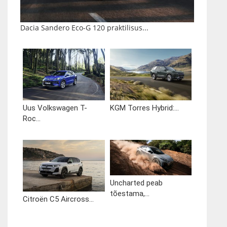
Dacia Sandero Eco-G 120 praktilisus...
Uus Volkswagen T-
KGM Torres Hybrid:...
Roc...
Uncharted peab
tõestama,...
Citroën C5 Aircross...