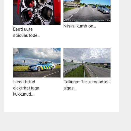
Niisiis, kumb on...
Eesti uute
sõiduautode...
Iseehitatud
Tallinna–Tartu maanteel
elektrirattaga
algas...
kukkunud...