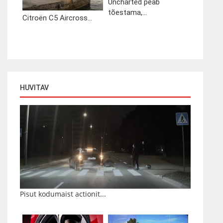
Uncharted peab
tõestama,...
Citroën C5 Aircross...
HUVITAV
Pisut kodumaist actionit...