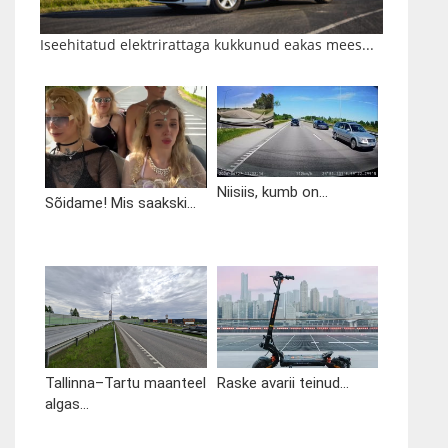
Iseehitatud elektrirattaga kukkunud eakas mees...
Niisiis, kumb on...
Sõidame! Mis saakski...
Tallinna–Tartu maanteel
Raske avarii teinud...
algas...