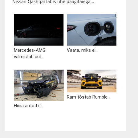
Nissan Qashqai läbis ühe paagitäiega...
Mercedes-AMG
Vaata, miks ei...
valmistab uut...
Ram tõstab Rumble...
Hiina autod ei...