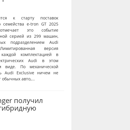
ится к старту поставок
о семейства e-tron GT 2025
тмечает это событие
ной серией из 299 машин,
нных подразделением Audi
 Лимитированная версия
 каждой комплектацией в
ектрических Audi в этом
ом виде. По механической
ь Audi Exclusive ничем не
 обычных авто,...
nger получил
-гибридную