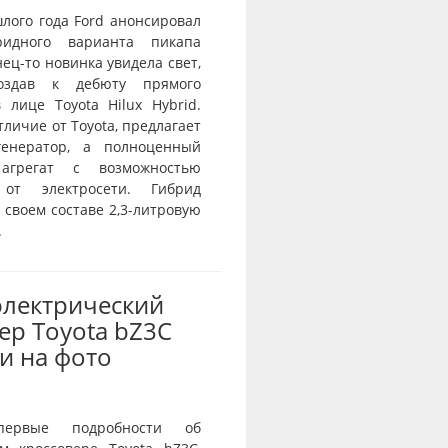
лого года Ford анонсировал
ридного варианта пикапа
нец-то новинка увидела свет,
оздав к дебюту прямого
 лице Toyota Hilux Hybrid.
отличие от Toyota, предлагает
генератор, а полноценный
агрегат с возможностью
 от электросети. Гибрид
 своем составе 2,3-литровую
.
электрический
ер Toyota bZ3C
и на фото
первые подробности об