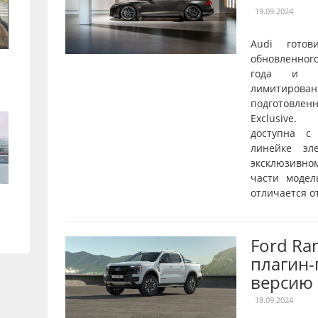
19.09.2024
Audi готов
обновленног
года и о
лимитирован
подготовле
Exclusive.
доступна с
линейке эл
эксклюзивн
части модел
отличается от
Ford Ra
плагин
версию
18.09.2024