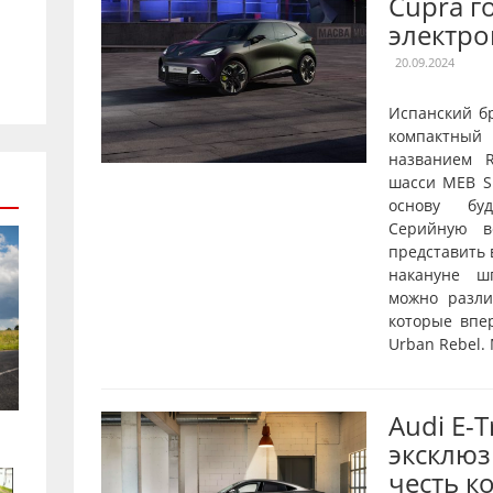
Cupra г
электро
20.09.2024
Испанский б
компактны
названием R
шасси MEB Sh
основу буд
Серийную в
представить 
накануне ш
можно разл
которые впе
Urban Rebel.
Audi E-
эксклюз
честь к