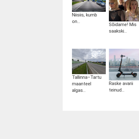
Niisiis, kumb
on...
Sõidame! Mis
saakski...
Tallinna–Tartu
Raske avarii
maanteel
teinud...
algas...