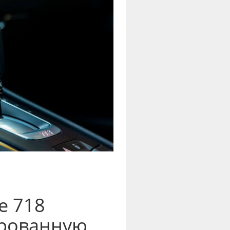
e 718
ированную