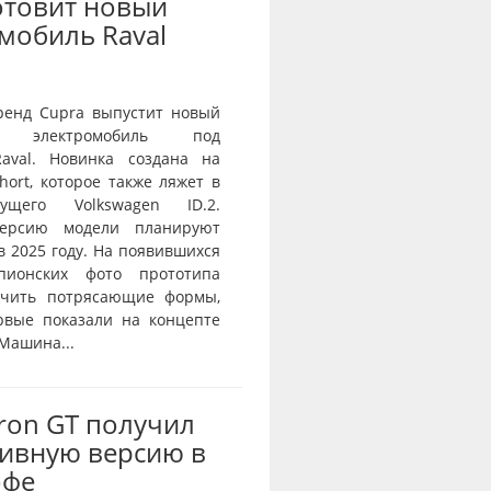
отовит новый
мобиль Raval
ренд Cupra выпустит новый
й электромобиль под
aval. Новинка создана на
ort, которое также ляжет в
ущего Volkswagen ID.2.
ерсию модели планируют
в 2025 году. На появившихся
пионских фото прототипа
ичить потрясающие формы,
рвые показали на концепте
 Машина...
Tron GT получил
ивную версию в
офе