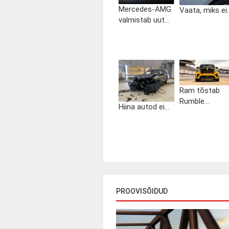
Mercedes-AMG
Vaata, miks ei..
valmistab uut...
Ram tõstab
Rumble...
Hiina autod ei...
PROOVISÕIDUD