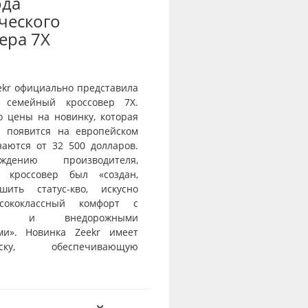
ода
ческого
ера 7X
ekr официально представила
 семейный кроссовер 7X.
о цены на новинку, которая
и появится на европейском
наются от 32 500 долларов.
дению производителя,
й кроссовер был «создан,
шить статус-кво, искусно
сококлассный комфорт с
тью и внедорожными
ми». Новинка Zeekr имеет
веску, обеспечивающую