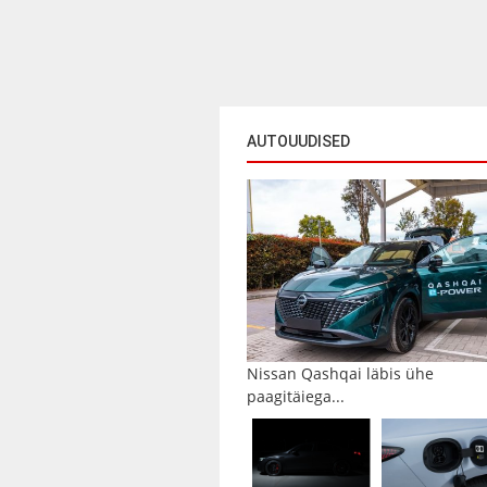
AUTOUUDISED
Nissan Qashqai läbis ühe
paagitäiega...