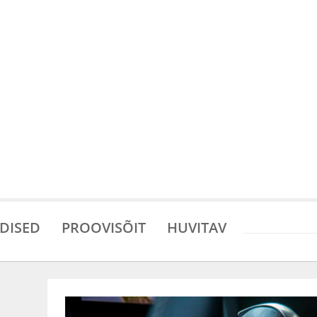
DISED
PROOVISÕIT
HUVITAV