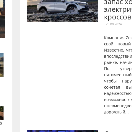
запас х
электри
кроссов
23.09.2024
Компания Ze
свой новый
Известно, чт
впоследстви
рынке, начи
По утверж
пятиместны
чтобы нару
сочетая вы
надежнос
возможностя
пневмопод
дорожный...
b