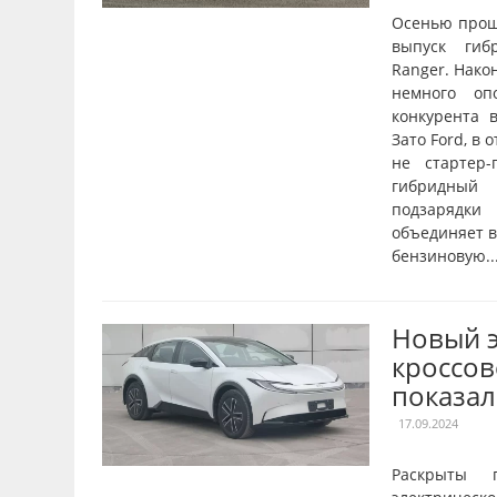
Осенью прош
выпуск гиб
Ranger. Нако
немного оп
конкурента в
Зато Ford, в 
не стартер-
гибридный 
подзарядки
объединяет в
бензиновую..
Новый 
кроссов
показал
17.09.2024
Раскрыты 