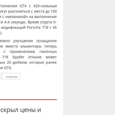
сполнении GT4 с 420-сильным
гут разгоняться с места до 100
ям с «механикой» на выполнение
я 4.4 секунды. Время спурта 0-
 модификаций Porsche 718 с V6
).
явлено улучшение оснащения
оне вместо алькантары теперь
ый с применением гоночных
e 718 Spyder отныне может
тью 20 дюймов, которые ранее
и GT4.
спорткар
аскрыл цены и