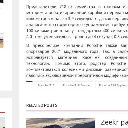
.
Представители 718-го семейства в топовом и
мотором и роботизированной коробкой передач мо
километров в час за 3.9 секунды, тогда как верси
аналогичного спринтерского упражнения требуетс
100 километров в час у стандартных 400-сильных
4.0 тоже уменьшилось – ровно до 4 секунд (-0.5 сек.
В пресс-релизе компании Porsche также за
спорткаров 2021 модельного года. Так, в сал
используется материал Race-Tex, созданн
технологий. Помимо этого, родстер Porsch
комплектоваться колёсными дисками размернос
являлись эксклюзивной прерогативой модификаци
Porsche 718
Porsche 718 Boxster
Porsche 718 Spyder
RELATED POSTS
Zeekr р