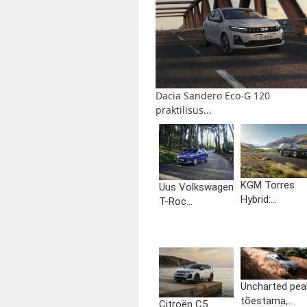
Dacia Sandero Eco-G 120
praktilisus...
KGM Torres
Uus Volkswagen
Hybrid:...
T-Roc...
Uncharted pea
tõestama,...
Citroën C5