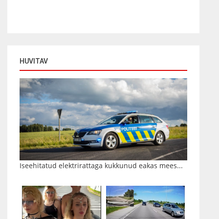
HUVITAV
Iseehitatud elektrirattaga kukkunud eakas mees...