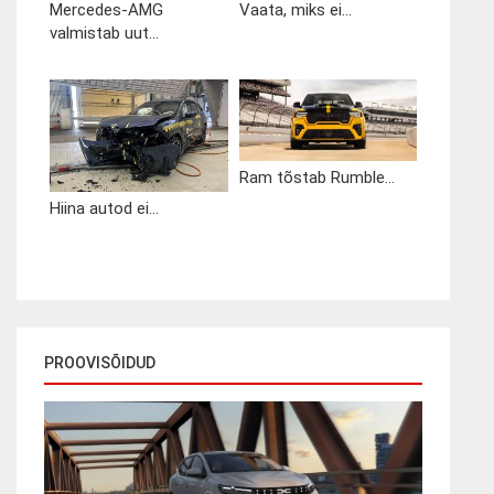
Mercedes-AMG
Vaata, miks ei...
valmistab uut...
Ram tõstab Rumble...
Hiina autod ei...
PROOVISÕIDUD