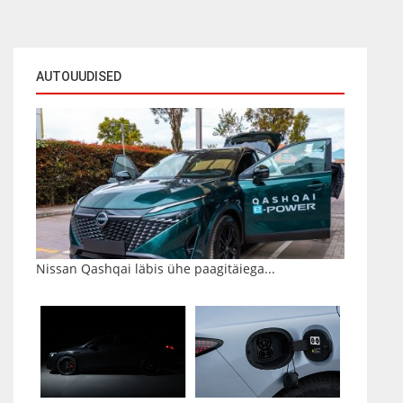
AUTOUUDISED
Nissan Qashqai läbis ühe paagitäiega...