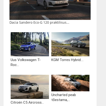
Dacia Sandero Eco-G 120 praktilisus...
Uus Volkswagen T-
KGM Torres Hybrid:...
Roc...
Uncharted peab
tõestama,...
Citroën C5 Aircross...