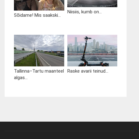
Niisiis, kumb on...
Sõidame! Mis saakski...
Tallinna–Tartu maanteel
Raske avarii teinud...
algas...