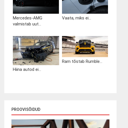
Mercedes-AMG
Vaata, miks ei...
valmistab uut...
Ram tõstab Rumble...
Hiina autod ei...
PROOVISÕIDUD