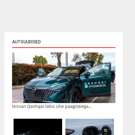
AUTOUUDISED
Nissan Qashqai läbis ühe paagitäiega...