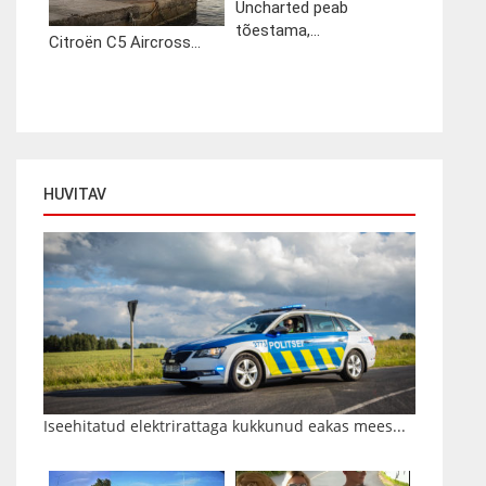
Uncharted peab
tõestama,...
Citroën C5 Aircross...
HUVITAV
Iseehitatud elektrirattaga kukkunud eakas mees...