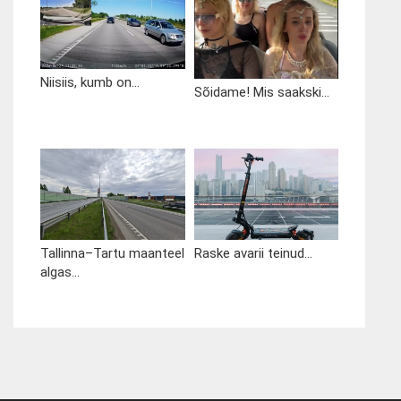
Niisiis, kumb on...
Sõidame! Mis saakski...
Tallinna–Tartu maanteel
Raske avarii teinud...
algas...