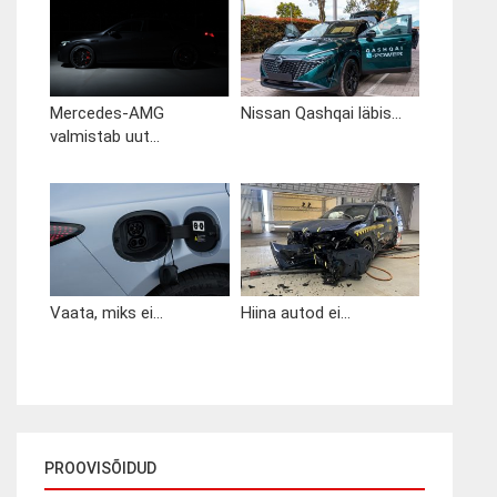
Mercedes-AMG
Nissan Qashqai läbis...
valmistab uut...
Vaata, miks ei...
Hiina autod ei...
PROOVISÕIDUD