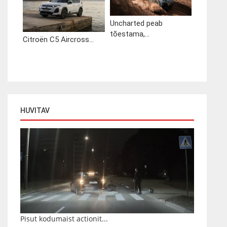
Uncharted peab
tõestama,...
Citroën C5 Aircross...
HUVITAV
Pisut kodumaist actionit...