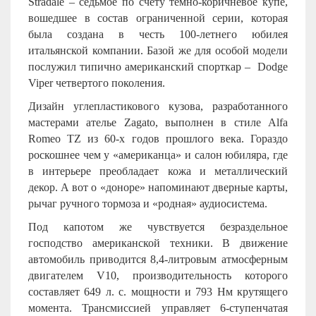
Stradale – седьмое по счету темно-коричневое купе,
вошедшее в состав ограниченной серии, которая
была создана в честь 100-летнего юбилея
итальянской компании. Базой же для особой модели
послужил типично американский спорткар – Dodge
Viper четвертого поколения.
Дизайн углепластикового кузова, разработанного
мастерами ателье Zagato, выполнен в стиле Alfa
Romeo TZ из 60-х годов прошлого века. Гораздо
роскошнее чем у «американца» и салон юбиляра, где
в интерьере преобладает кожа и металлический
декор. А вот о «доноре» напоминают дверные карты,
рычаг ручного тормоза и «родная» аудиосистема.
Под капотом же чувствуется безраздельное
господство американской техники. В движение
автомобиль приводится 8,4-литровым атмосферным
двигателем
V
10, производительность которого
составляет 649 л. с. мощности и 793 Нм крутящего
момента. Трансмиссией управляет 6-ступенчатая