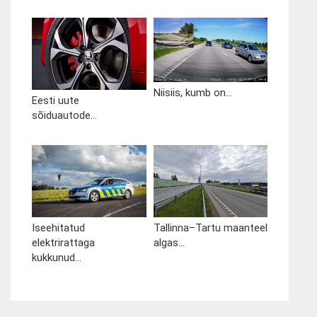
Niisiis, kumb on...
Eesti uute
sõiduautode...
Iseehitatud
Tallinna–Tartu maanteel
elektrirattaga
algas...
kukkunud...