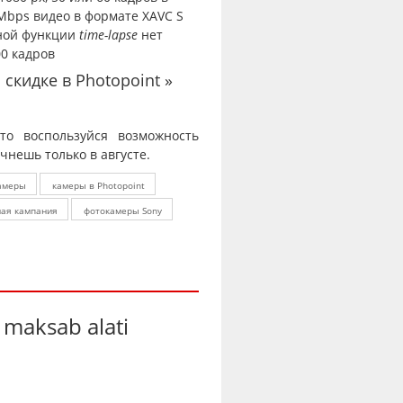
Mbps видео в формате XAVC S
нной функции
time-lapse
нет
00 кадров
скидке в Photopoint »
то воспользуйся возможность
чнешь только в августе.
амеры
камеры в Photopoint
ная кампания
фотокамеры Sony
maksab alati