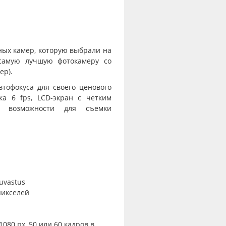
ных камер, которую выбрали на
 самую лучшую фотокамеру со
ер).
тофокуса для своего ценового
ка 6 fps, LCD-экран с четким
е возможности для съемки
tuvastus
пикселей
080 px, 50 или 60 кадров в