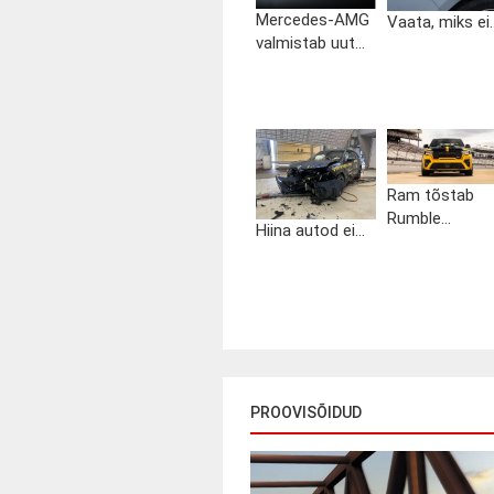
Mercedes-AMG
Vaata, miks ei..
valmistab uut...
Ram tõstab
Rumble...
Hiina autod ei...
PROOVISÕIDUD