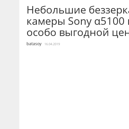
Небольшие беззер
камеры Sony α5100 
особо выгодной це
batasoy
16.04.2019