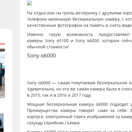
На отдых или на гриль-вечеринку с друзьями хор
телефона маленькую беззеркальную камеру, с ко
качественные фотографии на память и снять виде
Именно такую возможность предоставляют
камеры
Sony α5100
и
Sony α6000
, которые сей
обычной стоимости!
Sony α6000
Sony α6000 — самая покупаемая беззеркальная ка
Удивительно, но эта же самая камера была в спи
в 2015, так и в 2016 и 2017 году.
Мощная беззеркальная камера α6000 подходит 
Преимущества камеры говорят сами за себя: 
корпусе, электронный поиск изображения за каме
секунду серийная съемка.
Камера α6000 отличается мощностью не только в