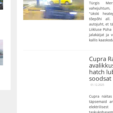
Türgis Mer
vahejuhtum,
"ükski heat
tõepõhi all
autojuht, et 
Liikluse Püha
jalakäijat ja 
kallis kaaskod
Cupra Ra
avalikku
hatch lu
soodsat
01.12.2025
Cupra näitas
täpsemaid a
elektrilise
taskukohase