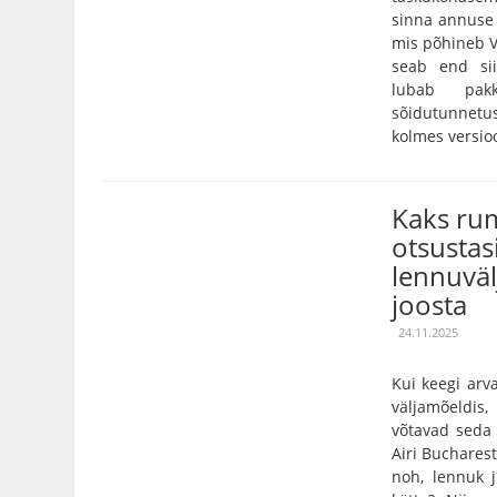
sinna annuse 
mis põhineb V
seab end sii
lubab pak
sõidutunnet
kolmes versioo
Kaks ru
otsustas
lennuvälj
joosta
24.11.2025
Kui keegi arv
väljamõeldi
võtavad seda 
Airi Bucharest
noh, lennuk j