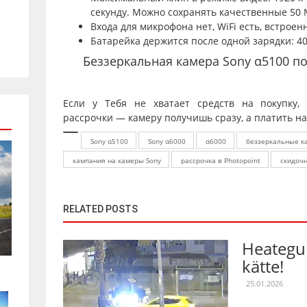
секунду. Можно сохранять качественные 50 
Входа для микрофона нет, WiFi есть, встрое
Батарейка держится после одной зарядки: 4
Беззеркальная камера Sony α5100 по 
Если у Тебя не хватает средств на покупку, 
рассрочки
— камеру получишь сразу, а платить на
Sony α5100
Sony α6000
α6000
беззеркальные к
кампания на камеры Sony
рассрочка в Photopoint
скидоч
RELATED POSTS
Heategu 
kätte!
25.01.2026