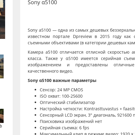
Sony α5100
Sony a5100 — одна из самых дешевых беззеркаль
известном портале Dpreview в 2015 году как
съемными объективами (в категории дешевых кам
Камера a5100 отличается отлисной скоростью ав
класса. Также у α5100 имеется серийная съем
изображенеием и предоставлены отличны
качественного видео.
Sony α5100 важные параметры
Сенсор: 24 MP CMOS
ISO охват: 100-25600
Оптический стабилизатор
Настройка четкости: Kontrasttuvastus + faasi
Сенсорный LCD экран, 3″ диагональ, 921600 
Поисковика изображений нет
b
Серийная съемка: 6 fps
Максимальный клип в режиме видео: 1920 x 1