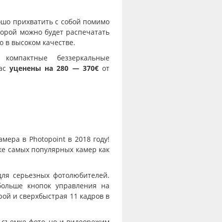
ошо прихватить с собой помимо
торой можно будет распечатать
о в высоком качестве.
 компактные беззеркальные
час
уценены на 280 — 370€
от
мера в Photopoint в 2018 году!
ске самых популярных камер как
для серьезных фотолюбителей.
больше кнопок управления на
рой и сверхбыстрая 11 кадров в
 съемке фото, но и видеорежим