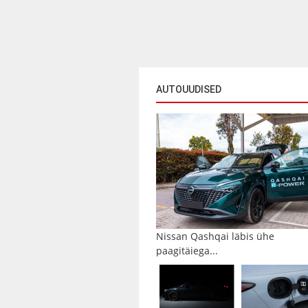
AUTOUUDISED
Nissan Qashqai läbis ühe
paagitäiega...