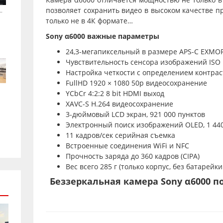
позволяет сохранить видео в высоком качестве п
.
только не в 4К формате…
Sony α6000 важные параметры
24,3-мегапиксельный в размере APS-C EXMO
Чувствительность сенсора изображений ISO 
Настройка четкости с определением контрас
FullHD 1920 × 1080 50p видеосохранение
YCbCr 4:2:2 8 bit HDMI выход
XAVC-S H.264 видеосохранение
3-дюймовый LCD экран, 921 000 пунктов
Электронный поиск изображений OLED, 1 440
11 кадров/сек серийная съемка
Встроенные соединения WiFi и NFC
Прочность заряда до 360 кадров (CIPA)
Вес всего 285 г (только корпус, без батарейк
Беззеркальная камера Sony α6000 по