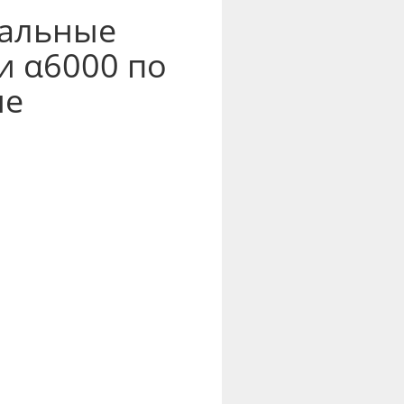
кальные
и α6000 по
не