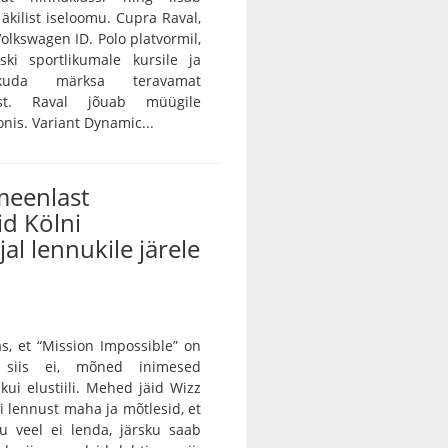
äkilist iseloomu. Cupra Raval,
olkswagen ID. Polo platvormil,
ski sportlikumale kursile ja
kuda märksa teravamat
ust. Raval jõuab müügile
nis. Variant Dynamic...
meenlast
id Kölni
al lennukile järele
as, et “Mission Impossible” on
s, siis ei, mõned inimesed
kui elustiili. Mehed jäid Wizz
i lennust maha ja mõtlesid, et
u veel ei lenda, järsku saab