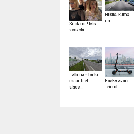
Niisiis, kumb
on...
Sõidame! Mis
saakski...
Tallinna–Tartu
Raske avarii
maanteel
teinud...
algas...