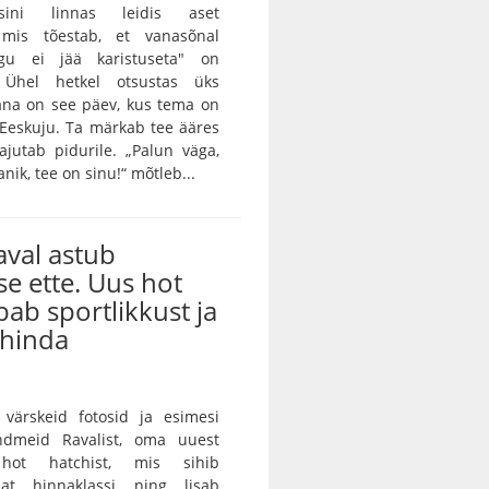
sini linnas leidis aset
 mis tõestab, et vanasõnal
egu ei jää karistuseta" on
. Ühel hetkel otsustas üks
täna on see päev, kus tema on
 Eeskuju. Ta märkab tee ääres
vajutab pidurile. „Palun väga,
anik, tee on sinu!“ mõtleb...
val astub
se ette. Uus hot
bab sportlikkust ja
 hinda
 värskeid fotosid ja esimesi
ndmeid Ravalist, oma uuest
st hot hatchist, mis sihib
mat hinnaklassi ning lisab