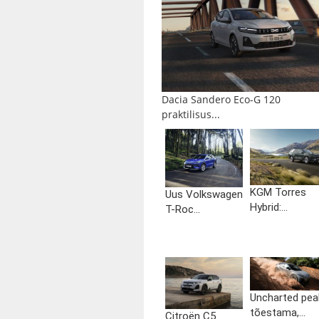
Dacia Sandero Eco-G 120
praktilisus...
KGM Torres
Uus Volkswagen
Hybrid:...
T-Roc...
Uncharted pea
tõestama,...
Citroën C5