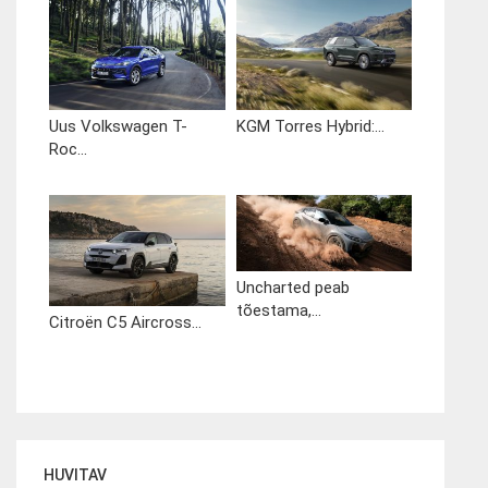
Uus Volkswagen T-
KGM Torres Hybrid:...
Roc...
Uncharted peab
tõestama,...
Citroën C5 Aircross...
HUVITAV