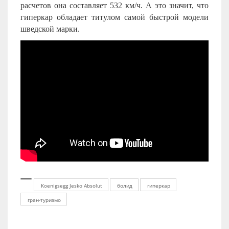
расчетов она составляет 532 км/ч. А это значит, что
гиперкар обладает титулом самой быстрой модели
шведской марки.
Koenigsegg Jesko Absolut
болид
гиперкар
гран-туризмо