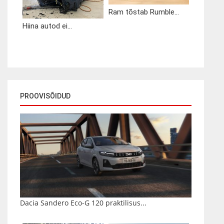
Ram tõstab Rumble...
Hiina autod ei...
PROOVISÕIDUD
Dacia Sandero Eco-G 120 praktilisus...