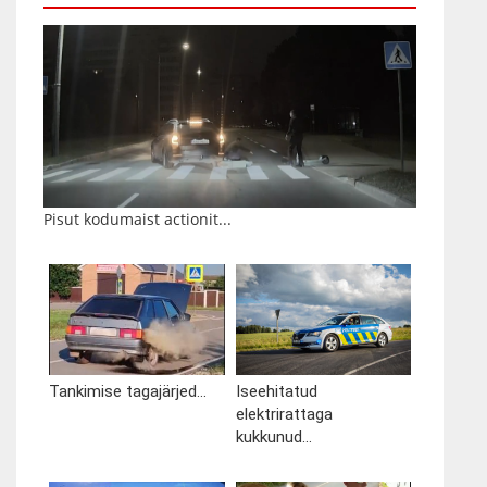
Pisut kodumaist actionit...
Tankimise tagajärjed...
Iseehitatud
elektrirattaga
kukkunud...