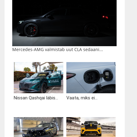
Mercedes-AMG valmistab uut CLA sedaani...
Nissan Qashqai läbis...
Vaata, miks ei...