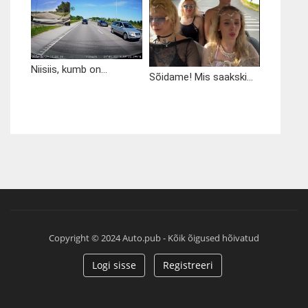
Niisiis, kumb on...
Sõidame! Mis saakski...
Copyright © 2024 Auto.pub - Kõik õigused hõivatud
Logi sisse
Registreeri