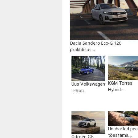
Dacia Sandero Eco-G 120
praktilisus...
KGM Torres
Uus Volkswagen
Hybrid:...
T-Roc...
Uncharted pea
tõestama,...
Citroën C5