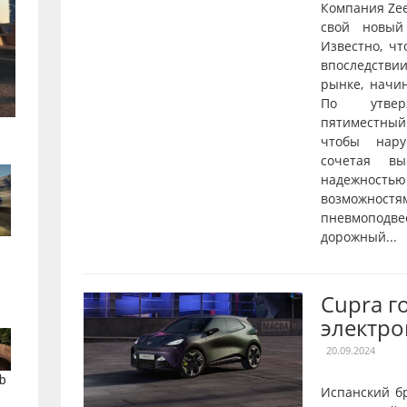
Компания Ze
свой новый
Известно, чт
впоследстви
рынке, начи
По утверж
пятиместны
чтобы нару
сочетая вы
надежнос
возможностя
пневмопод
дорожный...
Cupra г
электро
20.09.2024
b
Испанский б