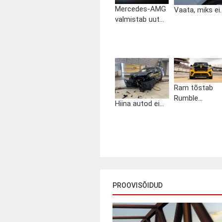
Mercedes-AMG
Vaata, miks ei..
valmistab uut...
Ram tõstab
Rumble...
Hiina autod ei...
PROOVISÕIDUD