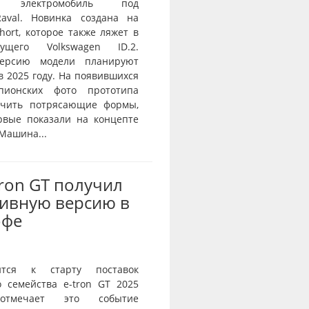
й электромобиль под
aval. Новинка создана на
ort, которое также ляжет в
ущего Volkswagen ID.2.
ерсию модели планируют
в 2025 году. На появившихся
пионских фото прототипа
ичить потрясающие формы,
рвые показали на концепте
 Машина...
Tron GT получил
ивную версию в
офе
ится к старту поставок
о семейства e-tron GT 2025
тмечает это событие