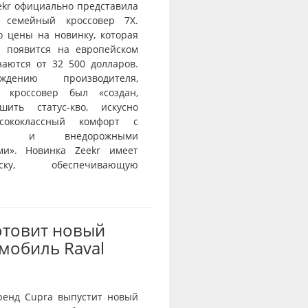
ekr официально представила
 семейный кроссовер 7X.
о цены на новинку, которая
и появится на европейском
наются от 32 500 долларов.
дению производителя,
й кроссовер был «создан,
шить статус-кво, искусно
сококлассный комфорт с
тью и внедорожными
ми». Новинка Zeekr имеет
веску, обеспечивающую
отовит новый
мобиль Raval
ренд Cupra выпустит новый