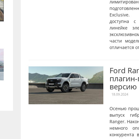
лимитирован
подготовле
Exclusive.
доступна с
линейке эл
эксклюзивн
части модел
отличается от
Ford Ra
плагин
версию
18.09.2024
Осенью прош
выпуск гиб
Ranger. Нако
немного оп
конкурента в