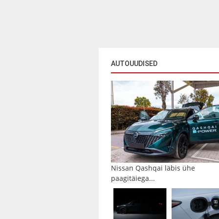
AUTOUUDISED
Nissan Qashqai läbis ühe
paagitäiega...