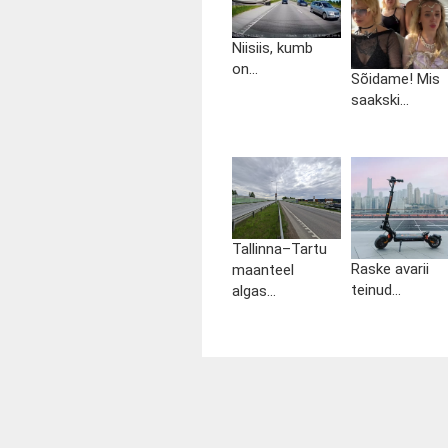
Niisiis, kumb
on...
Sõidame! Mis
saakski...
Tallinna–Tartu
Raske avarii
maanteel
teinud...
algas...