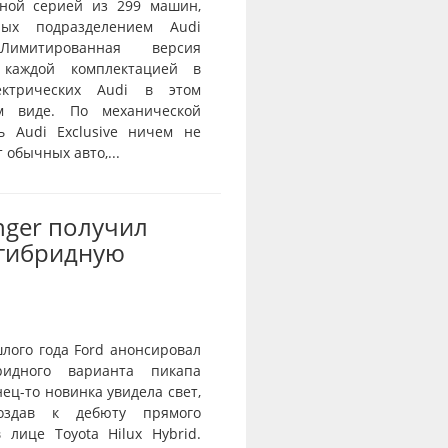
ной серией из 299 машин,
нных подразделением Audi
 Лимитированная версия
 каждой комплектацией в
ектрических Audi в этом
ом виде. По механической
ь Audi Exclusive ничем не
 обычных авто,...
nger получил
-гибридную
лого года Ford анонсировал
ридного варианта пикапа
нец-то новинка увидела свет,
оздав к дебюту прямого
 лице Toyota Hilux Hybrid.