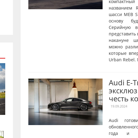
компактны
названием R
шасси MEB Sh
основу буд
Серийную в
представить 
накануне ш
можно разл
которые впе
Urban Rebel.
Audi E-
эксклюз
честь к
19.09.2024
Audi готов
обновленног
года и о