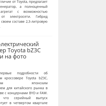
отличие от Toyota, предлагает
генератор, а полноценный
агрегат с возможностью
 от электросети. Гибрид
 своем составе 2,3-литровую
.
электрический
ер Toyota bZ3C
и на фото
первые подробности об
ом кроссовере Toyota bZ3C,
танном японским
лем для китайского рынка в
ве с концернами BYD и FAW.
я, что серийный выпуск
ртует в четвертом квартале