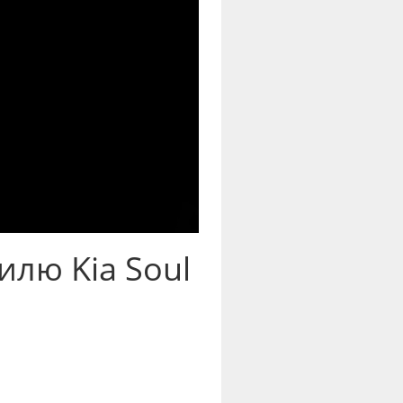
лю Kia Soul
а