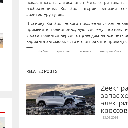
показанного на автосалоне в Чикаго три года на
.
изображениям, Kia Soul второй ревизии со
архитектуру кузова.
В основу Kia Soul нового поколения ляжет новая
применять полноприводную систему, поэтому ве
кросса появится версия с приводом на все четыр
варианта автомобиля, то его отправят в продажу 
KIA Soul
кроссовер
новинка
электромобиль
RELATED POSTS
Zeekr р
запас х
электри
кроссов
23.09.2024