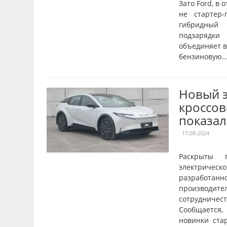
Зато Ford, в 
не стартер-
гибридный 
подзарядки
объединяет в
бензиновую..
Новый 
кроссов
показал
17.09.2024
Раскрыты 
электрическ
разрабо
производите
сотрудничест
Сообщаетс
новинки ста