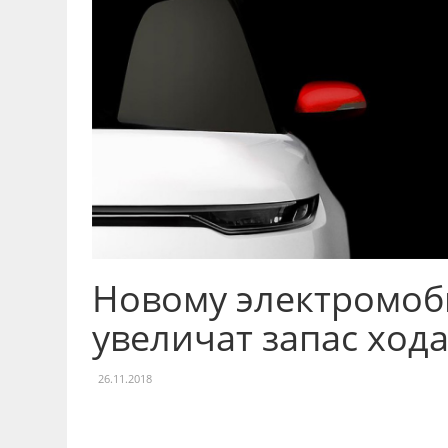
Новому электромоби
увеличат запас ход
26.11.2018