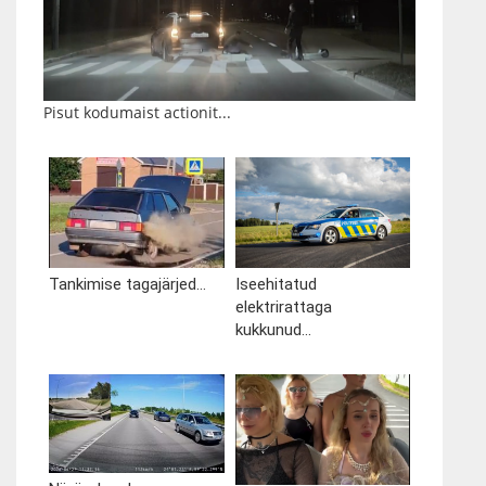
Pisut kodumaist actionit...
Tankimise tagajärjed...
Iseehitatud
elektrirattaga
kukkunud...