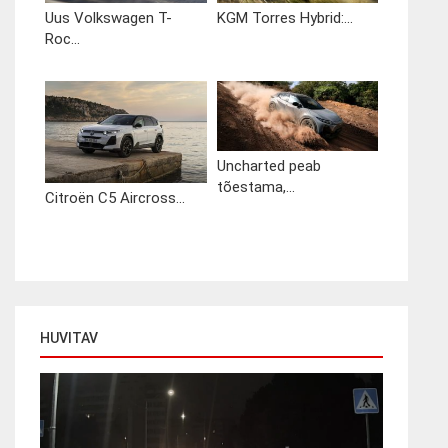
Uus Volkswagen T-
KGM Torres Hybrid:...
Roc...
Uncharted peab
tõestama,...
Citroën C5 Aircross...
HUVITAV