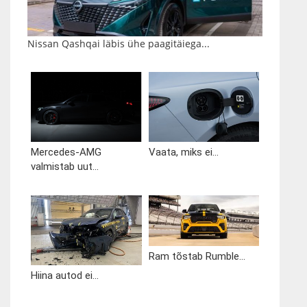
Nissan Qashqai läbis ühe paagitäiega...
Mercedes-AMG
Vaata, miks ei...
valmistab uut...
Ram tõstab Rumble...
Hiina autod ei...