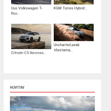
Uus Volkswagen T-
KGM Torres Hybrid:...
Roc...
Uncharted peab
tõestama,...
Citroën C5 Aircross...
HUVITAV