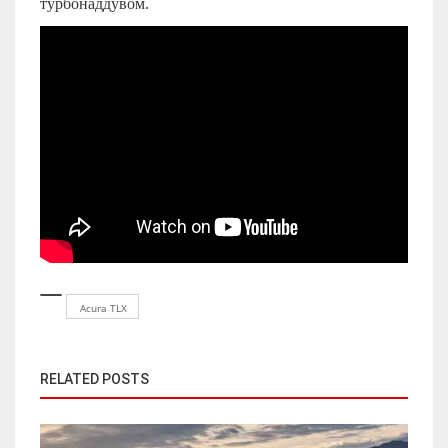
турбонаддувом.
Acura TLX
RELATED POSTS