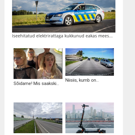
Iseehitatud elektrirattaga kukkunud eakas mees...
Niisiis, kumb on...
Sõidame! Mis saakski...