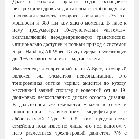
Даже в базовом варианте седан оснащается
четырехцилиндровым двигателем с турбонаддувом,
производительность которого составляет 276 л.с.
мощности и 380 Нм крутящего момента. В паре к
нему предусмотрен 10-ступенчатый «автомат»,
возглавляющий переднеприводную трансмиссию.
Опционально доступен и полный привод с системой
Super-Handling All-Wheel Drive, перераспределяющей
до 70% тягового усилия на задние колеса.
Имеется еще и спортивный пакет A-Spec, в который
включен ряд элементов персонализации. Это
тонированная оптика, черные акценты по кузову,
массивный задний спойлер и колесный сет на 19-
дюймовых легкосплавных дисках особого дизайна.
В дальнейшем же ожидается «выход в свет» и
полноценной «заряженной» модификации с
аббревиатурой Type S. Об этом представителе
семейства пока известно лишь, что под капотом у
него разместится трехлитровый двигатель
V
6 с